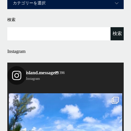
検索
Instagram
island.message
396
Instagram
island.message
・
4
昨日は社員旅行でお越しの14名様にて勇海号を貸切り頂き、ケラマで
BBQとスノーケリングを楽しんで参りました！
ケラ
・
ア
ます
・
了
いい天気に恵まれて、海が良く似合う愉快な方々と楽しい時間を過ごし
ましたよ〜
こ