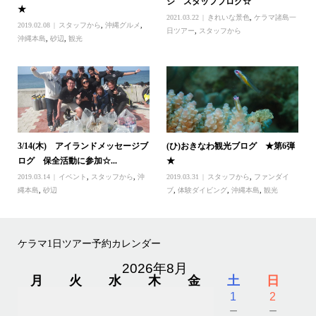
ジ スタッフブログ☆
★
2021.03.22
きれいな景色
,
ケラマ諸島一
2019.02.08
スタッフから
,
沖縄グルメ
,
日ツアー
,
スタッフから
沖縄本島
,
砂辺
,
観光
3/14(木) アイランドメッセージブ
(ひ)おきなわ観光ブログ ★第6弾
ログ 保全活動に参加☆...
★
2019.03.14
イベント
,
スタッフから
,
沖
2019.03.31
スタッフから
,
ファンダイ
縄本島
,
砂辺
ブ
,
体験ダイビング
,
沖縄本島
,
観光
ケラマ1日ツアー予約カレンダー
2026年8月
月
火
水
木
金
土
日
1
2
－
－