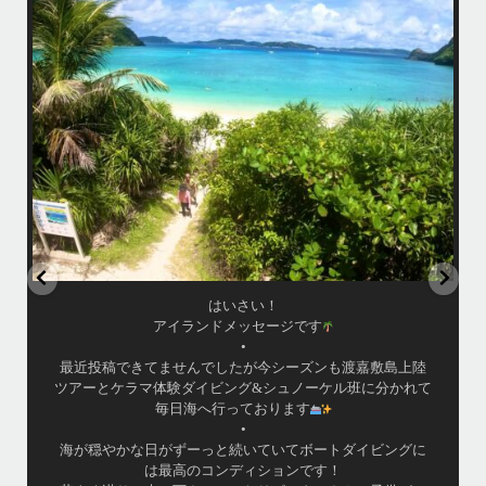
コン
・
・
たの
皆様ご利用誠にありがとうございました
小
り、
またのお越しをお待ちしておりますね！！
・
・
www.island-message.ne.jp
TEL:098-936-8292
.
#Islandmessage #ceruleanblueokinawa #ホエールウォッチング
...
5月 21
・
昨日は社員旅行でお越しの14名様にて勇海号を貸切り頂
き、ケラマでBBQとスノーケリングを楽しんで参りまし
た！
て
・
・
いい天気に恵まれて、海が良く似合う愉快な方々と楽しい
時間を過ごしましたよ〜
・