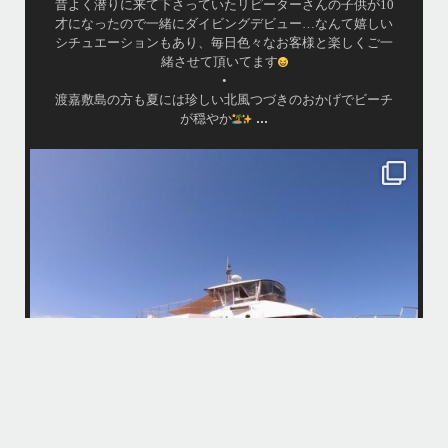
・
皆様ご利用誠にありがとうございました
またのお越しをお待ちしておりますね！！
・
・
www.island-message.ne.jp
TEL:098-936-8292
.
#Islandmessage #ceruleanblueokinawa #ホエールウォッチン
...
グ
island.message
・
後の
・
お楽
はいさい！
4月後半の沖縄は天気予報が不安定で惑わされております…
今
・
大雨予報でもけっきょく晴れてたり一時的だったりで…
お天
「やっぱり海行けば良かった〜！」と後悔しそうな方がたくさんいそう
けて
で心配です、、
・
・
まだまだゲストの数が少なくのんびり付ききりでご案内できる日も多い
い
ので、皆様ご予約お待ちしてます！
・
ウミガメ運も好調で、昨日はスノーケリングでアカウミガメに会えまし
たよ〜
この時期は魚が多くめずらしい生物に会える確率が高いので大好きで