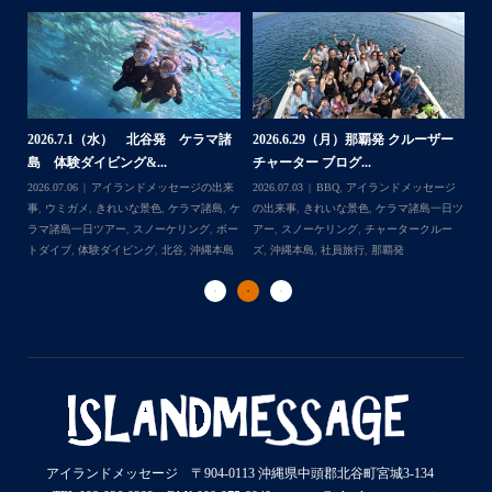
メに会えましたよ〜
この時期は魚が多くめずらしい生物に会える確率が高いの
で大好きです。
...
・
2026.7.1（水） 北谷発 ケラマ諸
2026.6.29（月）那覇発 クルーザー
体
2
島 体験ダイビング&...
チャーター ブログ...
チ
2026.07.06
アイランドメッセージの出来
2026.07.03
BBQ
,
アイランドメッセージ
Follow on Instagram
,
ケ
事
,
ウミガメ
,
きれいな景色
,
ケラマ諸島
,
ケ
の出来事
,
きれいな景色
,
ケラマ諸島一日ツ
202
ダイ
ラマ諸島一日ツアー
,
スノーケリング
,
ボー
アー
,
スノーケリング
,
チャータークルー
の
トダイブ
,
体験ダイビング
,
北谷
,
沖縄本島
ズ
,
沖縄本島
,
社員旅行
,
那覇発
ズ
アイランドメッセージ 〒904-0113 沖縄県中頭郡北谷町宮城3-134