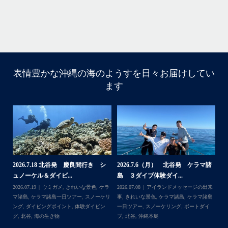
す。
・
...
4月 29
表情豊かな沖縄の海のようすを日々お届けしてい
ます
・
・
はいさい！
4月後半の沖縄は天気予報が不安定で惑わされております…
・
大雨予報でもけっきょく晴れてたり一時的だったりで…
「やっぱり海行けば良かった〜！」と後悔しそうな方がた
くさんいそうで心配です、、
諸
2026.7.18 北谷発 慶良間行き シ
2026.7.6（月） 北谷発 ケラマ諸
2
・
ュノーケル＆ダイビ...
島 ３ダイブ体験ダイ...
島
・
来
2026.07.19
ウミガメ
,
きれいな景色
,
ケラ
2026.07.08
アイランドメッセージの出来
202
まだまだゲストの数が少なくのんびり付ききりでご案内で
島
マ諸島
,
ケラマ諸島一日ツアー
,
スノーケリ
事
,
きれいな景色
,
ケラマ諸島
,
ケラマ諸島
事
きる日も多いので、皆様ご予約お待ちしてます！
島
,
ング
,
ダイビングポイント
,
体験ダイビン
一日ツアー
,
スノーケリング
,
ボートダイ
ラ
・
グ
,
北谷
,
海の生き物
ブ
,
北谷
,
沖縄本島
ン
ウミガメ運も好調で、昨日はスノーケリングでアカウミガ
谷