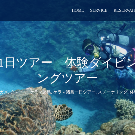
HOME
SERVICE
RESERVAT
マ諸島1日ツアー 体験ダイ
ングツアー
ガメ
,
クマノミ
,
ケラマ諸島
,
ケラマ諸島一日ツアー
,
スノーケリング
,
体