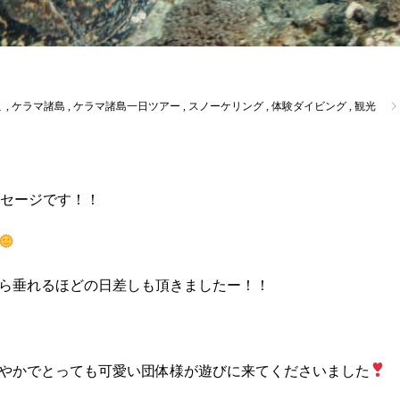
ミ
,
ケラマ諸島
,
ケラマ諸島一日ツアー
,
スノーケリング
,
体験ダイビング
,
観光
セージです！！
ら垂れるほどの日差しも頂きましたー！！
やかでとっても可愛い団体様が遊びに来てくださいました