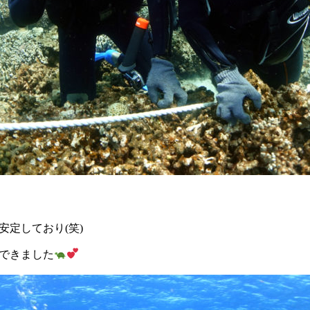
定しており(笑)
できました