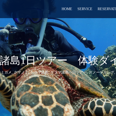
HOME
SERVICE
RESERVAT
ケラマ諸島1日ツアー 体験
ウミガメ
,
クマノミ
,
ケラマ諸島
,
ケラマ諸島一日ツアー
,
スノーケリング