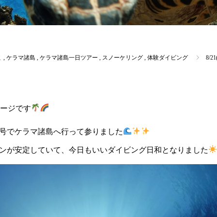
ミ
,
ケラマ諸島
,
ケラマ諸島一日ツアー
,
スノーケリング
,
体験ダイビング
8/
ージです
号でケラマ諸島へ行って参りました
ンが安定していて、今日もいいダイビング日和となりました