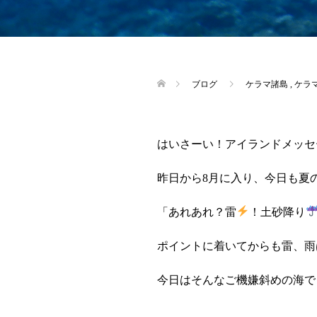
ブログ
ケラマ諸島
,
ケラ
はいさーい！アイランドメッセ
昨日から8月に入り、今日も夏
「あれあれ？雷
！土砂降り
ポイントに着いてからも雷、雨
今日はそんなご機嫌斜めの海で