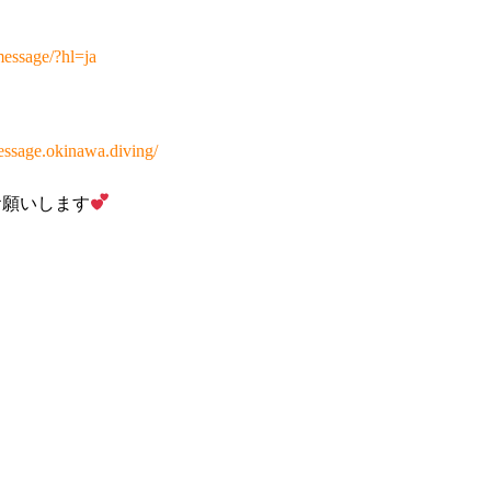
message/?hl=ja
essage.okinawa.diving/
お願いします