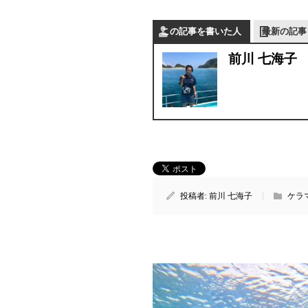
この記事を書いた人
最新の記事
前川 七海子
投稿者:
前川 七海子
ケラ