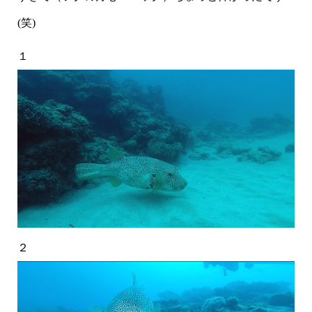
(笑)
１
２