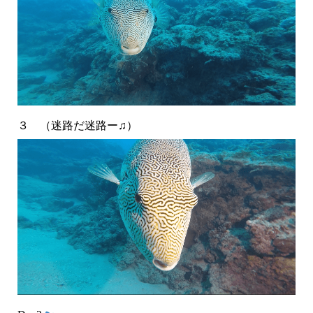
３ （迷路だ迷路ー♫）