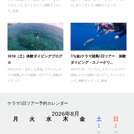
ーケリング
,
ボートダイブ
,
体験ダイビン
グ
,
ボートダイブ
,
体験ダイビング
グ
,
北谷
10/10（土）体験ダイビングブログ
7/5(金)ケラマ諸島1日ツアー 体験
☆
ダイビング・スノーケリ...
2020.10.10
きれいな景色
,
クマノミ
,
ケ
2019.07.06
ウミガメ
,
クマノミ
,
ケラマ
ラマ諸島
,
ケラマ諸島一日ツアー
,
体験ダ
諸島
,
ケラマ諸島一日ツアー
,
スノーケリ
イビング
ング
,
体験ダイビング
,
観光
ケラマ1日ツアー予約カレンダー
2026年8月
月
火
水
木
金
土
日
1
2
－
－