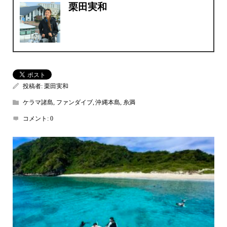
栗田実和
投稿者:
栗田実和
ケラマ諸島
,
ファンダイブ
,
沖縄本島
,
糸満
コメント:
0