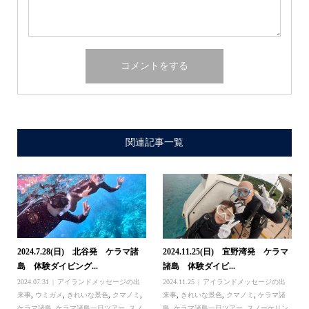
関連記事一覧
2024.7.28(日) 北谷発 ケラマ諸
2024.11.25(日) 宜野湾発 ケラマ
島 体験ダイビング...
諸島 体験ダイビ...
2024.07.31
アイランドメッセージの出
2024.11.25
アイランドメッセージの出
来事
,
ウミガメ
,
きれいな景色
,
クマノミ
,
来事
,
きれいな景色
,
クマノミ
,
ケラマ諸
ケラマ諸島
,
ケラマ諸島一日ツアー
,
スノ
島
,
ケラマ諸島一日ツアー
,
スノーケリン