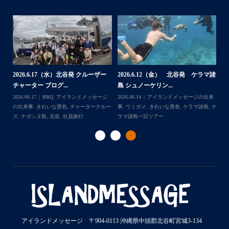
・
・
...
2026.7.28（火） 北谷発 ケラマ諸
2
2026.7.23 北谷発 慶良間行き 体
マ諸
島 体験ダイビング...
島
験ダイビング＆シュ...
2026.07.30
アイランドメッセージの出来
202
Follow on Instagram
2026.07.23
きれいな景色
,
ケラマ諸島
,
ケ
来
事
,
ウミウシ
,
きれいな景色
,
ケラマ諸島
,
ケ
事
ラマ諸島一日ツアー
,
スノーケリング
,
ダイ
,
ケ
ラマ諸島一日ツアー
,
スノーケリング
,
体験
ラ
ビングポイント
,
北谷
ダイビング
,
北谷
ト
アイランドメッセージ 〒904-0113 沖縄県中頭郡北谷町宮城3-134