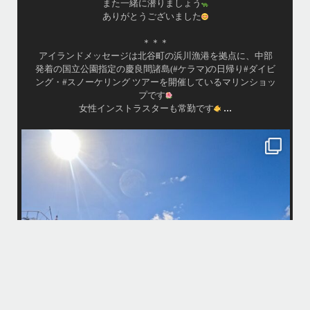
昔よく潜りに来て下さっていたリピーターさんの子供が10
才になったので一緒にダイビングデビュー…なんて嬉しい
シチュエーションもあり、毎日色々なお客様と楽しくご一
緒させて頂いてます
•
渡嘉敷島の方も夏には珍しい北風つづきのおかげでビーチ
...
が穏やか
island.message
・
・
はいさい
アイランドメッセージです
・
最近は、連日クルーザーチャーターのご利用が続いていて梅雨明け後の
どな
パーフェクトな海でバナナボートに船上BBQ、シュノーケリングとお楽
しみ頂いております
・
・
何ヶ月も前からやり取りさせて頂き温めていたご予約でしたので、お天
「
気とコンディションに恵まれて、皆さん大満足な一日を過ごして頂けて
本当によかったです
・
立公
・
ま
グ
また来年も社員旅行で沖縄へいらっしゃる際は是非ご利用ください
ね！！
ありがとうございました
ウ
・