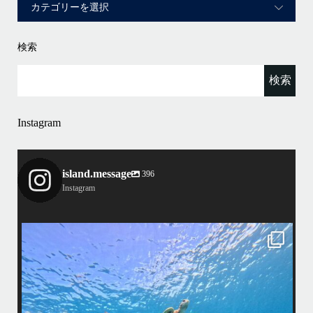
検索
Instagram
island.message
396
Instagram
island.message
はいさい！
アイランドメッセージです
•
最近投稿できてませんでしたが今シーズンも渡嘉敷島上陸ツアーとケラ
マ体験ダイビング&シュノーケル班に分かれて毎日海へ行っております
い
•