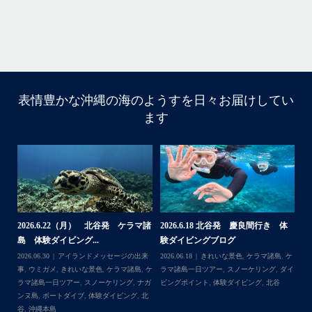
・
...
6月 28
・
・
表情豊かな沖縄の海のようすを日々お届けしてい
はいさい
ます
アイランドメッセージです
・
最近は、連日クルーザーチャーターのご利用が続いていて
梅雨明け後のパーフェクトな海でバナナボートに船上
BBQ、シュノーケリングとお楽しみ頂いております
・
・
何ヶ月も前からやり取りさせて頂き温めていたご予約でし
たので、お天気とコンディションに恵まれて、皆さん大満
体
【台風13号によるツアー中止のお知
2026.8.2（火） 北谷発 ケラマ諸
2
足な一日を過ごして頂けて本当によかったです
らせ】
島 体験ダイビング&...
ュ
・
,
ケ
2026.08.06
アイランドメッセージの出来
2026.08.03
アイランドメッセージの出来
202
・
ダイ
事
,
台風
事
,
きれいな景色
,
ケラマ諸島
,
ケラマ諸島
マ
また来年も社員旅行で沖縄へいらっしゃる際は是非ご利用
一日ツアー
,
スノーケリング
,
ナガンヌ島
,
ン
くださいね！！
北谷
グ
ありがとうございました