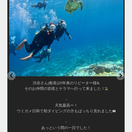
海が穏やかな日がずーっと続いていてボートダイビングには最高のコン
ディションです！
昔よく潜りに来て下さっていたリピーターさんの子供が10才になったの
で一緒にダイビングデビュー…なんて嬉しいシチュエーションもあり、
毎日色々なお客様と楽しくご一緒させて頂いてます
•
立公
渡嘉敷島の方も夏には珍しい北風つづきのおかげでビーチが穏やか
グ
...
8月 14
はいさい！
アイランドメッセージです
•
最近投稿できてませんでしたが今シーズンも渡嘉敷島上陸
ツアーとケラマ体験ダイビング&シュノーケル班に分かれて
毎日海へ行っております
•
海が穏やかな日がずーっと続いていてボートダイビングに
は最高のコンディションです！