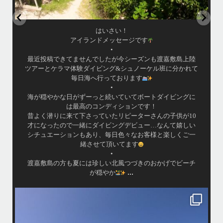
はいさい！
アイランドメッセージです
•
最近投稿できてませんでしたが今シーズンも渡嘉敷島上陸
ツアーとケラマ体験ダイビング&シュノーケル班に分かれて
毎日海へ行っております
•
海が穏やかな日がずーっと続いていてボートダイビングに
は最高のコンディションです！
昔よく潜りに来て下さっていたリピーターさんの子供が10
才になったので一緒にダイビングデビュー…なんて嬉しい
シチュエーションもあり、毎日色々なお客様と楽しくご一
緒させて頂いてます
•
渡嘉敷島の方も夏には珍しい北風つづきのおかげでビーチ
...
が穏やか
island.message
・
・
はいさい