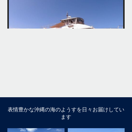
アイランドメッセージです
・
最近は、連日クルーザーチャーターのご利用が続いていて梅雨明け後の
どな
パーフェクトな海でバナナボートに船上BBQ、シュノーケリングとお楽
しみ頂いております
・
・
何ヶ月も前からやり取りさせて頂き温めていたご予約でしたので、お天
「
気とコンディションに恵まれて、皆さん大満足な一日を過ごして頂けて
本当によかったです
・
立公
・
ま
グ
また来年も社員旅行で沖縄へいらっしゃる際は是非ご利用ください
ね！！
ありがとうございました
ウ
・
・
...
6月 28
・
・
表情豊かな沖縄の海のようすを日々お届けしてい
はいさい
ます
アイランドメッセージです
・
最近は、連日クルーザーチャーターのご利用が続いていて