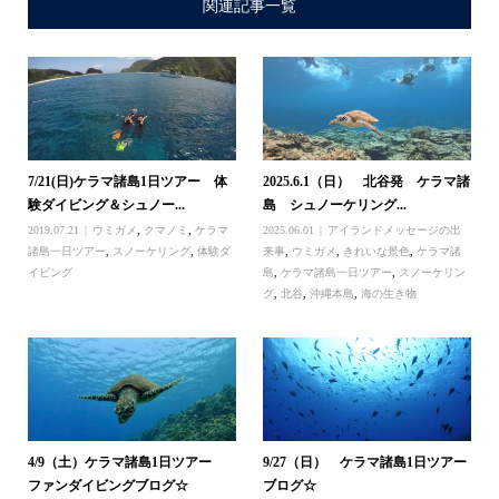
関連記事一覧
7/21(日)ケラマ諸島1日ツアー 体
2025.6.1（日） 北谷発 ケラマ諸
験ダイビング＆シュノー...
島 シュノーケリング...
2019.07.21
ウミガメ
,
クマノミ
,
ケラマ
2025.06.01
アイランドメッセージの出
諸島一日ツアー
,
スノーケリング
,
体験ダ
来事
,
ウミガメ
,
きれいな景色
,
ケラマ諸
イビング
島
,
ケラマ諸島一日ツアー
,
スノーケリン
グ
,
北谷
,
沖縄本島
,
海の生き物
4/9（土）ケラマ諸島1日ツアー
9/27（日） ケラマ諸島1日ツアー
ファンダイビングブログ☆
ブログ☆