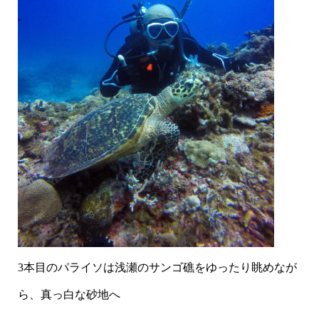
3本目のパライソは浅瀬のサンゴ礁をゆったり眺めなが
ら、真っ白な砂地へ