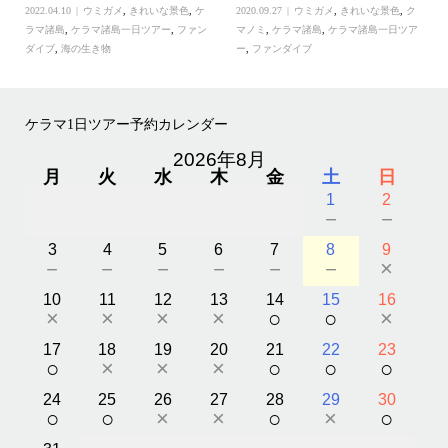
2022.04.10
ウミガメ
,
きれいな景色
,
ケ
2020.09.27
ウミガメ
,
きれいな景色
,
ク
ラマ諸島
,
ケラマ諸島一日ツアー
,
ファン
マノミ
,
ケラマ諸島
,
ケラマ諸島一日ツア
ダイブ
,
海の生き物
ー
,
ファンダイブ
ケラマ1日ツアー予約カレンダー
2026年8月
月
火
水
木
金
土
日
1
2
－
－
3
4
5
6
7
8
9
－
－
－
－
－
－
×
10
11
12
13
14
15
16
×
×
×
×
○
○
×
17
18
19
20
21
22
23
○
×
×
×
○
○
○
24
25
26
27
28
29
30
○
○
×
×
○
×
○