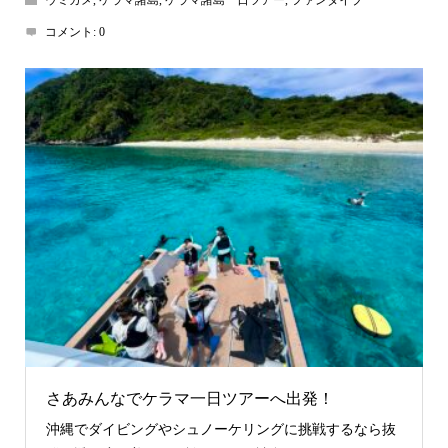
ウミガメ
,
ケラマ諸島
,
ケラマ諸島一日ツアー
,
ファンダイブ
コメント:
0
さあみんなでケラマ一日ツアーへ出発！
沖縄でダイビングやシュノーケリングに挑戦するなら抜