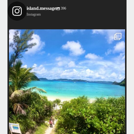
island.message
396
Instagram
island.message
はいさい！
アイランドメッセージです
•
最近投稿できてませんでしたが今シーズンも渡嘉敷島上陸ツアーとケラ
マ体験ダイビング&シュノーケル班に分かれて毎日海へ行っております
い
•
海が穏やかな日がずーっと続いていてボートダイビングには最高のコン
ディションです！
昔よく潜りに来て下さっていたリピーターさんの子供が10才になったの
で一緒にダイビングデビュー…なんて嬉しいシチュエーションもあり、
毎日色々なお客様と楽しくご一緒させて頂いてます
•
立公
渡嘉敷島の方も夏には珍しい北風つづきのおかげでビーチが穏やか
グ
...
8月 14