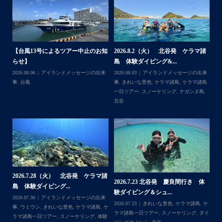
梅雨明け後のパーフェクトな海でバナナボートに船上
BBQ、シュノーケリングとお楽しみ頂いております
・
・
何ヶ月も前からやり取りさせて頂き温めていたご予約でし
たので、お天気とコンディションに恵まれて、皆さん大満
諸
2026.7.18 北谷発 慶良間行き シ
2026.7.6（月） 北谷発 ケラマ諸
2
足な一日を過ごして頂けて本当によかったです
ュノーケル＆ダイビ...
島 ３ダイブ体験ダイ...
島
・
来
2026.07.19
ウミガメ
,
きれいな景色
,
ケラ
2026.07.08
アイランドメッセージの出来
202
・
島
マ諸島
,
ケラマ諸島一日ツアー
,
スノーケリ
事
,
きれいな景色
,
ケラマ諸島
,
ケラマ諸島
事
また来年も社員旅行で沖縄へいらっしゃる際は是非ご利用
島
,
ング
,
ダイビングポイント
,
体験ダイビン
一日ツアー
,
スノーケリング
,
ボートダイ
ラ
くださいね！！
グ
,
北谷
,
海の生き物
ブ
,
北谷
,
沖縄本島
ン
ありがとうございました
谷
・
・
...
2026.7.1（水） 北谷発 ケラマ諸
2026.6.29（月）那覇発 クルーザー
体
2
島 体験ダイビング&...
チャーター ブログ...
チ
2026.07.06
アイランドメッセージの出来
2026.07.03
BBQ
,
アイランドメッセージ
Follow on Instagram
,
ケ
事
,
ウミガメ
,
きれいな景色
,
ケラマ諸島
,
ケ
の出来事
,
きれいな景色
,
ケラマ諸島一日ツ
202
ダイ
ラマ諸島一日ツアー
,
スノーケリング
,
ボー
アー
,
スノーケリング
,
チャータークルー
の