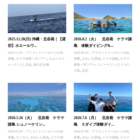
2025.12.28(日) 沖縄・北谷発｜【貸
2026.8.2（火） 北谷発 ケラマ諸
切】ホエールウ...
島 体験ダイビング&...
2025.12.30
アイランドメッセージの出
2026.08.03
アイランドメッセージの出
来事
,
ケラマ諸島一日ツアー
,
ホエールウ
来事
,
きれいな景色
,
ケラマ諸島
,
ケラマ
ォッチング
,
北谷
,
海の生き物
諸島一日ツアー
,
スノーケリング
,
ナガン
ヌ島
,
北谷
2026.5.26（火） 北谷発 ケラマ
2026.7.6（月） 北谷発 ケラマ諸
諸島 シュノーケリン...
島 ３ダイブ体験ダイ...
2026.05.30
アイランドメッセージの出
2026.07.08
アイランドメッセージの出
来事
,
ウミガメ
,
きれいな景色
,
ケラマ諸
来事
,
きれいな景色
,
ケラマ諸島
,
ケラマ