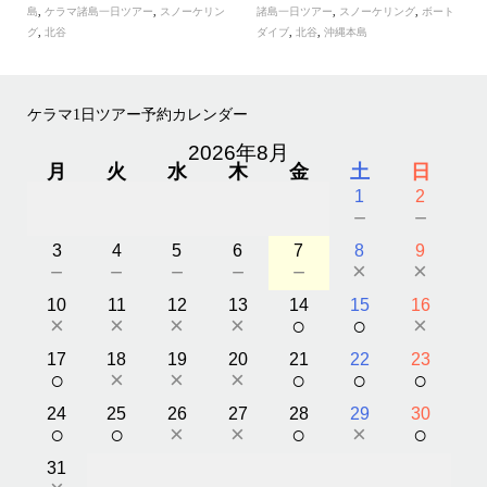
島
,
ケラマ諸島一日ツアー
,
スノーケリン
諸島一日ツアー
,
スノーケリング
,
ボート
グ
,
北谷
ダイブ
,
北谷
,
沖縄本島
ケラマ1日ツアー予約カレンダー
2026年8月
月
火
水
木
金
土
日
1
2
－
－
3
4
5
6
7
8
9
－
－
－
－
－
×
×
10
11
12
13
14
15
16
×
×
×
×
○
○
×
17
18
19
20
21
22
23
○
×
×
×
○
○
○
24
25
26
27
28
29
30
○
○
×
×
○
×
○
31