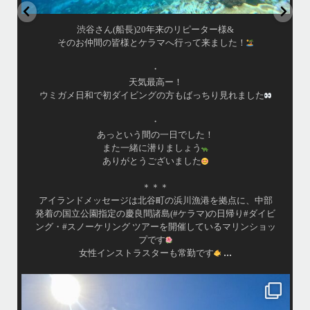
はいさい！
アイランドメッセージです
•
最近投稿できてませんでしたが今シーズンも渡嘉敷島上陸
ツアーとケラマ体験ダイビング&シュノーケル班に分かれて
毎日海へ行っております
•
海が穏やかな日がずーっと続いていてボートダイビングに
は最高のコンディションです！
昔よく潜りに来て下さっていたリピーターさんの子供が10
才になったので一緒にダイビングデビュー…なんて嬉しい
シチュエーションもあり、毎日色々なお客様と楽しくご一
緒させて頂いてます
•
渡嘉敷島の方も夏には珍しい北風つづきのおかげでビーチ
...
が穏やか
island.message
・
・
はいさい
アイランドメッセージです