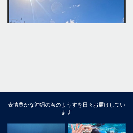
・
最近は、連日クルーザーチャーターのご利用が続いていて梅雨明け後の
どな
パーフェクトな海でバナナボートに船上BBQ、シュノーケリングとお楽
しみ頂いております
・
・
何ヶ月も前からやり取りさせて頂き温めていたご予約でしたので、お天
「
気とコンディションに恵まれて、皆さん大満足な一日を過ごして頂けて
本当によかったです
・
立公
・
ま
グ
また来年も社員旅行で沖縄へいらっしゃる際は是非ご利用ください
ね！！
ありがとうございました
ウ
・
・
...
6月 28
・
・
表情豊かな沖縄の海のようすを日々お届けしてい
はいさい
ます
アイランドメッセージです
・
最近は、連日クルーザーチャーターのご利用が続いていて
梅雨明け後のパーフェクトな海でバナナボートに船上