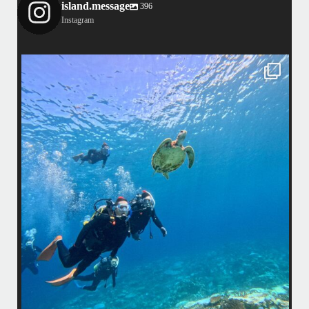
island.message
396
Instagram
island.message
はいさい！
アイランドメッセージです
•
最近投稿できてませんでしたが今シーズンも渡嘉敷島上陸ツアーとケラ
マ体験ダイビング&シュノーケル班に分かれて毎日海へ行っております
い
•
海が穏やかな日がずーっと続いていてボートダイビングには最高のコン
ディションです！
昔よく潜りに来て下さっていたリピーターさんの子供が10才になったの
で一緒にダイビングデビュー…なんて嬉しいシチュエーションもあり、
毎日色々なお客様と楽しくご一緒させて頂いてます
•
立公
渡嘉敷島の方も夏には珍しい北風つづきのおかげでビーチが穏やか
グ
...
8月 14