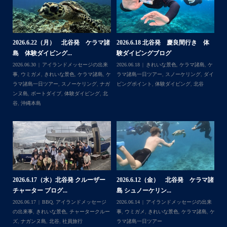
BBQ、シュノーケリングとお楽しみ頂いております
・
・
何ヶ月も前からやり取りさせて頂き温めていたご予約でし
たので、お天気とコンディションに恵まれて、皆さん大満
体
【台風13号によるツアー中止のお知
2026.8.2（火） 北谷発 ケラマ諸
2
足な一日を過ごして頂けて本当によかったです
らせ】
島 体験ダイビング&...
ュ
・
,
ケ
2026.08.06
アイランドメッセージの出来
2026.08.03
アイランドメッセージの出来
202
・
ダイ
事
,
台風
事
,
きれいな景色
,
ケラマ諸島
,
ケラマ諸島
マ
また来年も社員旅行で沖縄へいらっしゃる際は是非ご利用
一日ツアー
,
スノーケリング
,
ナガンヌ島
,
ン
くださいね！！
北谷
グ
ありがとうございました
・
・
...
2026.7.28（火） 北谷発 ケラマ諸
2
2026.7.23 北谷発 慶良間行き 体
マ諸
島 体験ダイビング...
島
験ダイビング＆シュ...
2026.07.30
アイランドメッセージの出来
202
Follow on Instagram
2026.07.23
きれいな景色
,
ケラマ諸島
,
ケ
来
事
,
ウミウシ
,
きれいな景色
,
ケラマ諸島
,
ケ
事
ラマ諸島一日ツアー
,
スノーケリング
,
ダイ
,
ケ
ラマ諸島一日ツアー
,
スノーケリング
,
体験
ラ
ビングポイント
,
北谷
ダイビング
,
北谷
ト