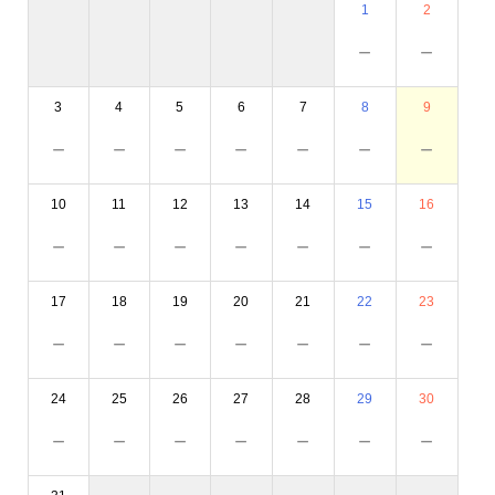
1
2
－
－
3
4
5
6
7
8
9
－
－
－
－
－
－
－
10
11
12
13
14
15
16
－
－
－
－
－
－
－
17
18
19
20
21
22
23
－
－
－
－
－
－
－
24
25
26
27
28
29
30
－
－
－
－
－
－
－