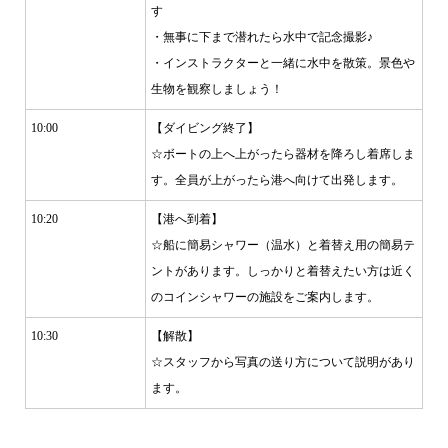
す
・無事に下まで潜れたら水中で記念撮影♪
・インストラクターと一緒に水中を散策。景色や
生物を観察しましょう！
10:00
【ダイビング終了】
☆ボートの上へ上がったら器材を降ろし着席しま
す。全員が上がったら港へ向けて出発します。
10:20
【港へ到着】
☆船に簡易シャワー（温水）と着替え用の簡易テ
ントがあります。しっかりと着替えたい方は近く
のコインシャワーの施設をご案内します。
10:30
【解散】
☆スタッフから写真の送り方について説明があり
ます。