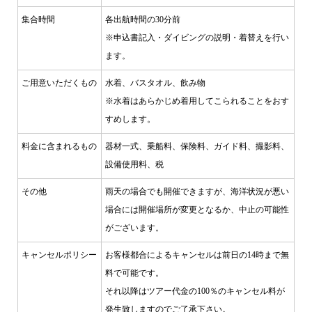
集合時間
各出航時間の30分前
※申込書記入・ダイビングの説明・着替えを行い
ます。
ご用意いただくもの
水着、バスタオル、飲み物
※水着はあらかじめ着用してこられることをおす
すめします。
料金に含まれるもの
器材一式、乗船料、保険料、ガイド料、撮影料、
設備使用料、税
その他
雨天の場合でも開催できますが、海洋状況が悪い
場合には開催場所が変更となるか、中止の可能性
がございます。
キャンセルポリシー
お客様都合によるキャンセルは前日の14時まで無
料で可能です。
それ以降はツアー代金の100％のキャンセル料が
発生致しますのでご了承下さい。