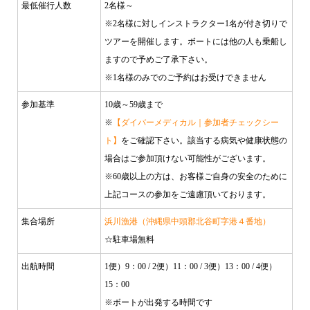
最低催行人数
2名様～
※2名様に対しインストラクター1名が付き切りで
ツアーを開催します。ボートには他の人も乗船し
ますので予めご了承下さい。
※1名様のみでのご予約はお受けできません
参加基準
10歳～59歳まで
※
【ダイバーメディカル｜参加者チェックシー
ト】
をご確認下さい。該当する病気や健康状態の
場合はご参加頂けない可能性がございます。
※60歳以上の方は、お客様ご自身の安全のために
上記コースの参加をご遠慮頂いております。
集合場所
浜川漁港（沖縄県中頭郡北谷町字港４番地）
☆駐車場無料
出航時間
1便）9：00 / 2便）11：00 / 3便）13：00 / 4便）
15：00
※ボートが出発する時間です