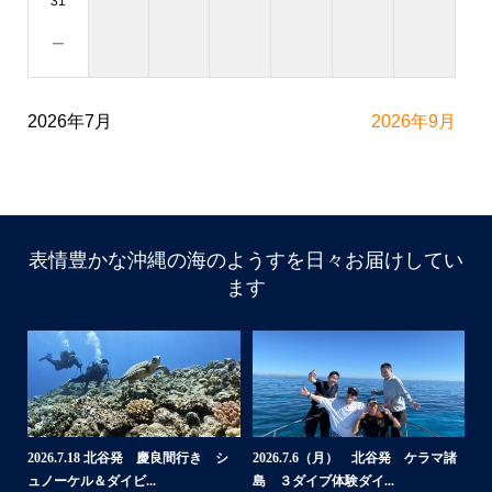
31
－
2026年7月
2026年9月
表情豊かな沖縄の海のようすを日々お届けしてい
ます
諸
2026.6.22（月） 北谷発 ケラマ諸
2026.6.18 北谷発 慶良間行き 体
【
島 体験ダイビング...
験ダイビングブログ
ら