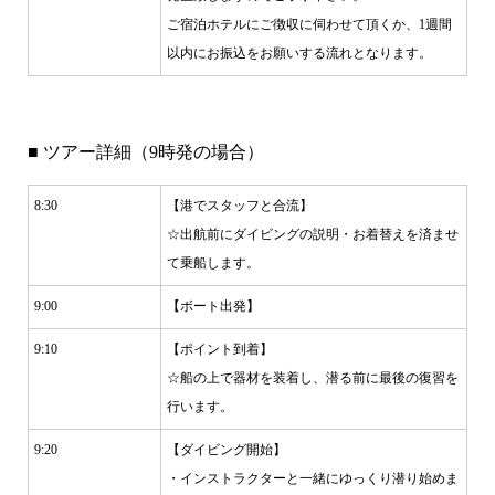
ご宿泊ホテルにご徴収に伺わせて頂くか、1週間
以内にお振込をお願いする流れとなります。
■ ツアー詳細（9時発の場合）
8:30
【港でスタッフと合流】
☆出航前にダイビングの説明・お着替えを済ませ
て乗船します。
9:00
【ボート出発】
9:10
【ポイント到着】
☆船の上で器材を装着し、潜る前に最後の復習を
行います。
9:20
【ダイビング開始】
・インストラクターと一緒にゆっくり潜り始めま