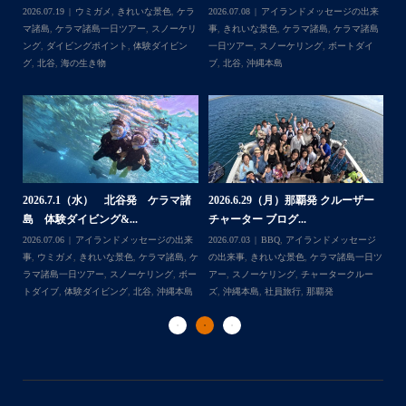
来
2026.06.30
アイランドメッセージの出来
2026.06.18
きれいな景色
,
ケラマ諸島
,
ケ
202
島
事
,
ウミガメ
,
きれいな景色
,
ケラマ諸島
,
ケ
ラマ諸島一日ツアー
,
スノーケリング
,
ダイ
事
イ
ラマ諸島一日ツアー
,
スノーケリング
,
ナガ
ビングポイント
,
体験ダイビング
,
北谷
ンヌ島
,
ボートダイブ
,
体験ダイビング
,
北
谷
,
沖縄本島
ー
2
2026.6.17（水）北谷発 クルーザー
2026.6.12（金） 北谷発 ケラマ諸
島
チャーター ブログ...
島 シュノーケリン...
ジ
202
日ツ
2026.06.17
BBQ
,
アイランドメッセージ
2026.06.14
アイランドメッセージの出来
事
ー
の出来事
,
きれいな景色
,
チャータークルー
事
,
ウミガメ
,
きれいな景色
,
ケラマ諸島
,
ケ
ラ
ズ
,
ナガンヌ島
,
北谷
,
社員旅行
ラマ諸島一日ツアー
ダ