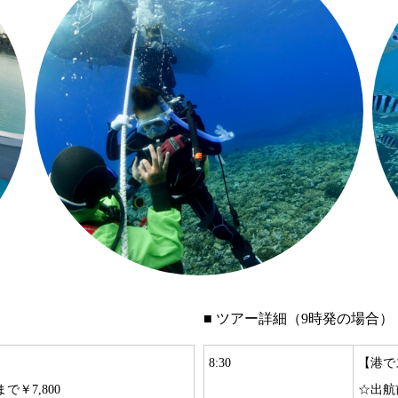
■ ツアー詳細（9時発の場合）
8:30
【港で
￥7,800
☆出航