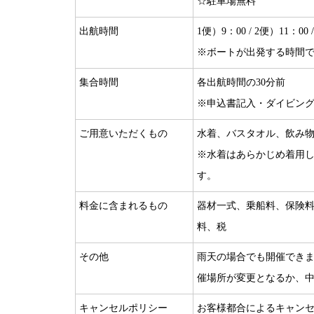
☆駐車場無料
出航時間
1便）9：00 / 2便）11：00 
※ボートが出発する時間
集合時間
各出航時間の30分前
※申込書記入・ダイビン
ご用意いただくもの
水着、バスタオル、飲み
※水着はあらかじめ着用
す。
料金に含まれるもの
器材一式、乗船料、保険
料、税
その他
雨天の場合でも開催でき
催場所が変更となるか、
キャンセルポリシー
お客様都合によるキャンセ