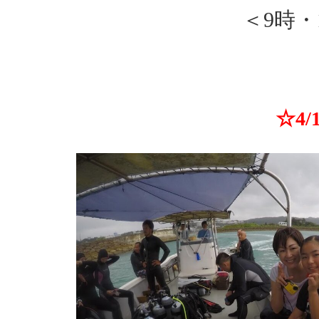
＜9時・
☆4