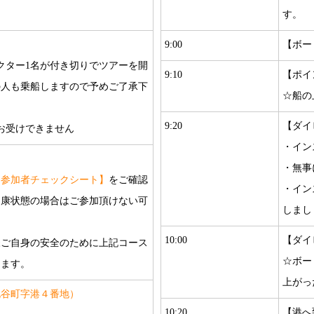
す。
9:00
【ボー
クター1名が付き切りでツアーを開
9:10
【ポイ
の人も乗船しますので予めご了承下
☆船の
9:20
【ダイ
お受けできません
・イン
・無事
｜参加者チェックシート】
をご確認
・イン
健康状態の場合はご参加頂けない可
しまし
10:00
【ダイ
様ご自身の安全のために上記コース
☆ボー
ります。
上がっ
北谷町字港４番地）
10:20
【港へ