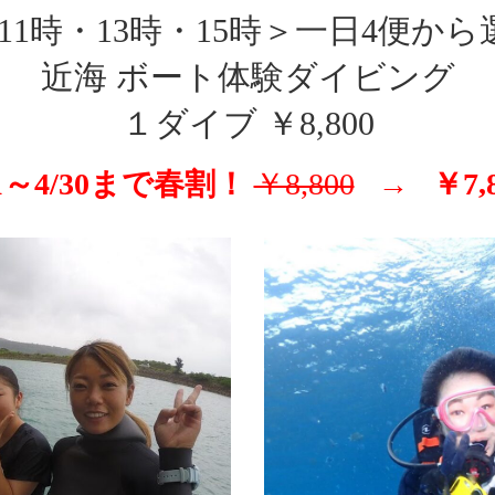
11時・13時・15時＞一日4便か
近海 ボート体験ダイビング
１ダイブ ￥8,800
/1～4/30まで春割！
￥8,800
→ ￥7,8