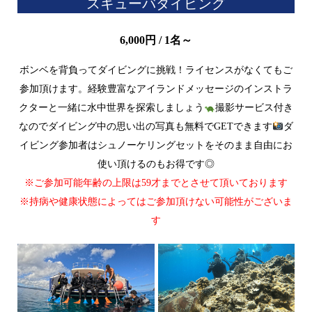
スキューバダイビング
6,000円 / 1名～
ボンベを背負ってダイビングに挑戦！ライセンスがなくてもご
参加頂けます。経験豊富なアイランドメッセージのインストラ
クターと一緒に水中世界を探索しましょう
撮影サービス付き
なのでダイビング中の思い出の写真も無料でGETできます
ダ
イビング参加者はシュノーケリングセットをそのまま自由にお
使い頂けるのもお得です◎
※ご参加可能年齢の上限は59才までとさせて頂いております
※持病や健康状態によってはご参加頂けない可能性がございま
す