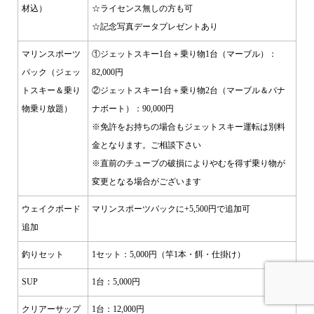
材込）
☆ライセンス無しの方も可
☆記念写真データプレゼントあり
マリンスポーツ
①ジェットスキー1台＋乗り物1台（マーブル）：
パック（ジェッ
82,000円
トスキー＆乗り
②ジェットスキー1台＋乗り物2台（マーブル＆バナ
物乗り放題）
ナボート）：90,000円
※免許をお持ちの場合もジェットスキー運転は別料
金となります。ご相談下さい
※直前のチューブの破損によりやむを得ず乗り物が
変更となる場合がございます
ウェイクボード
マリンスポーツパックに+5,500円で追加可
追加
釣りセット
1セット：5,000円（竿1本・餌・仕掛け）
SUP
1台：5,000円
クリアーサップ
1台：12,000円