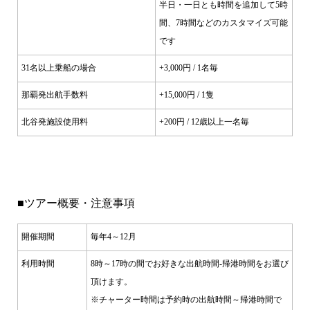
半日・一日とも時間を追加して5時
間、7時間などのカスタマイズ可能
です
31名以上乗船の場合
+3,000円 / 1名毎
那覇発出航手数料
+15,000円 / 1隻
北谷発施設使用料
+200円 / 12歳以上一名毎
・・・
■ツアー概要・注意事項
開催期間
毎年4～12月
利用時間
8時～17時の間でお好きな出航時間-帰港時間をお選び
頂けます。
※チャーター時間は予約時の出航時間～帰港時間で