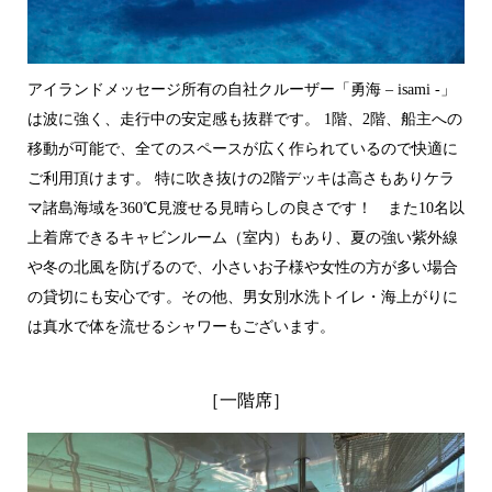
アイランドメッセージ所有の自社クルーザー「勇海 – isami -」
は波に強く、走行中の安定感も抜群です。 1階、2階、船主への
移動が可能で、
全てのスペースが広く作られているので快適に
ご利用頂けます。 特に吹き抜けの2階デッキは高さもありケラ
マ諸島海域を360℃見渡せる見晴らしの良さです！ また
10名以
上着席できるキ
ャビンルーム（室内）もあり、
夏の強い紫外線
や冬の北風を防げるので、小さいお子様や女性の方が多い場合
の貸切にも安心です。その他、男女別水洗トイレ・海上がりに
は真水で体を流せるシャワーもございます。
［一階席］