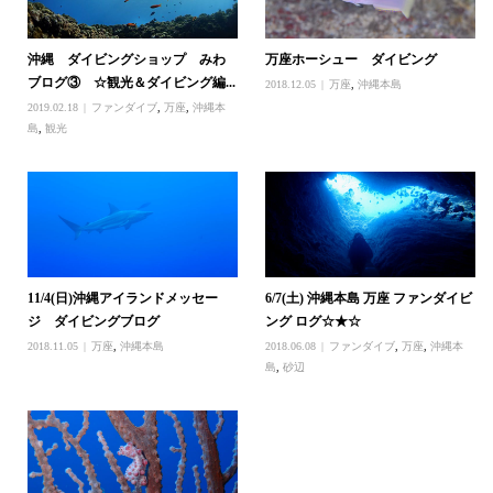
沖縄 ダイビングショップ みわ
万座ホーシュー ダイビング
ブログ③ ☆観光＆ダイビング編...
2018.12.05
万座
,
沖縄本島
2019.02.18
ファンダイブ
,
万座
,
沖縄本
島
,
観光
11/4(日)沖縄アイランドメッセー
6/7(土) 沖縄本島 万座 ファンダイビ
ジ ダイビングブログ
ング ログ☆★☆
2018.11.05
万座
,
沖縄本島
2018.06.08
ファンダイブ
,
万座
,
沖縄本
島
,
砂辺