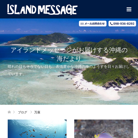
アイランドメッセージがお届けする沖縄の
海だより
晴れの日もそうでない日も、表情豊かな沖縄の海のようすを日々お届けし
ています。
ブログ
万座