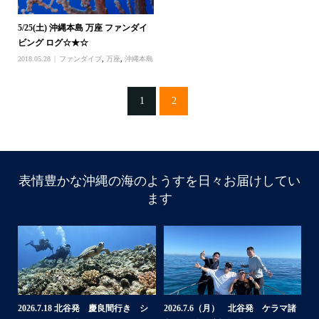
5/25(土) 沖縄本島 万座 ファンダイ
ビング ログ☆★☆
2018.05.28
ファンダイブ
,
万座
,
沖縄本島
1
2
表情豊かな沖縄の海のようすを日々お届けしてい
ます
諸
2026.7.18 北谷発 慶良間行き シ
2026.7.6（月） 北谷発 ケラマ諸
2