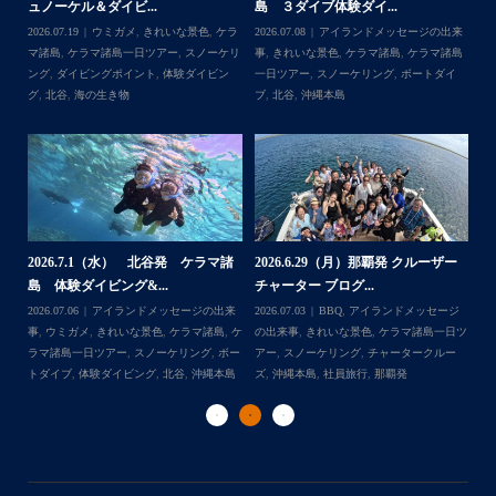
ュノーケル＆ダイビ...
島 ３ダイブ体験ダイ...
島
来
2026.07.19
ウミガメ
,
きれいな景色
,
ケラ
2026.07.08
アイランドメッセージの出来
202
島
マ諸島
,
ケラマ諸島一日ツアー
,
スノーケリ
事
,
きれいな景色
,
ケラマ諸島
,
ケラマ諸島
事
島
,
ング
,
ダイビングポイント
,
体験ダイビン
一日ツアー
,
スノーケリング
,
ボートダイ
ラ
グ
,
北谷
,
海の生き物
ブ
,
北谷
,
沖縄本島
ン
谷
2026.7.1（水） 北谷発 ケラマ諸
2026.6.29（月）那覇発 クルーザー
体
2
島 体験ダイビング&...
チャーター ブログ...
チ
2026.07.06
アイランドメッセージの出来
2026.07.03
BBQ
,
アイランドメッセージ
,
ケ
事
,
ウミガメ
,
きれいな景色
,
ケラマ諸島
,
ケ
の出来事
,
きれいな景色
,
ケラマ諸島一日ツ
202
ダイ
ラマ諸島一日ツアー
,
スノーケリング
,
ボー
アー
,
スノーケリング
,
チャータークルー
の
トダイブ
,
体験ダイビング
,
北谷
,
沖縄本島
ズ
,
沖縄本島
,
社員旅行
,
那覇発
ズ