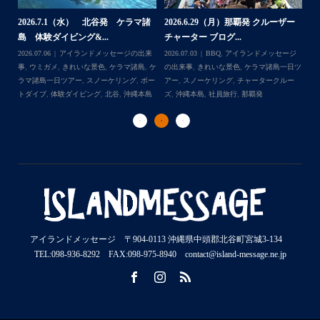
2026.7.1（水） 北谷発 ケラマ諸
2026.6.29（月）那覇発 クルーザー
体
2
島 体験ダイビング&...
チャーター ブログ...
チ
2026.07.06
アイランドメッセージの出来
2026.07.03
BBQ
,
アイランドメッセージ
,
ケ
事
,
ウミガメ
,
きれいな景色
,
ケラマ諸島
,
ケ
の出来事
,
きれいな景色
,
ケラマ諸島一日ツ
202
ダイ
ラマ諸島一日ツアー
,
スノーケリング
,
ボー
アー
,
スノーケリング
,
チャータークルー
の
トダイブ
,
体験ダイビング
,
北谷
,
沖縄本島
ズ
,
沖縄本島
,
社員旅行
,
那覇発
ズ
アイランドメッセージ 〒904-0113 沖縄県中頭郡北谷町宮城3-134
TEL:098-936-8292 FAX:098-975-8940 contact@island-message.ne.jp