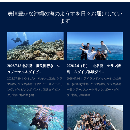
表情豊かな沖縄の海のようすを日々お届けしてい
ます
諸
2026.7.18 北谷発 慶良間行き シ
2026.7.6（月） 北谷発 ケラマ諸
2
ュノーケル＆ダイビ...
島 ３ダイブ体験ダイ...
島
来
2026.07.19
ウミガメ
,
きれいな景色
,
ケラ
2026.07.08
アイランドメッセージの出来
202
島
マ諸島
,
ケラマ諸島一日ツアー
,
スノーケリ
事
,
きれいな景色
,
ケラマ諸島
,
ケラマ諸島
事
島
,
ング
,
ダイビングポイント
,
体験ダイビン
一日ツアー
,
スノーケリング
,
ボートダイ
ラ
グ
,
北谷
,
海の生き物
ブ
,
北谷
,
沖縄本島
ン
谷