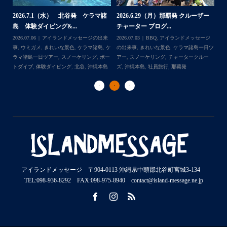
2026.7.1（水） 北谷発 ケラマ諸
2026.6.29（月）那覇発 クルーザー
体
2
島 体験ダイビング&...
チャーター ブログ...
チ
2026.07.06
アイランドメッセージの出来
2026.07.03
BBQ
,
アイランドメッセージ
,
ケ
事
,
ウミガメ
,
きれいな景色
,
ケラマ諸島
,
ケ
の出来事
,
きれいな景色
,
ケラマ諸島一日ツ
202
ダイ
ラマ諸島一日ツアー
,
スノーケリング
,
ボー
アー
,
スノーケリング
,
チャータークルー
の
トダイブ
,
体験ダイビング
,
北谷
,
沖縄本島
ズ
,
沖縄本島
,
社員旅行
,
那覇発
ズ
アイランドメッセージ 〒904-0113 沖縄県中頭郡北谷町宮城3-134
TEL:098-936-8292 FAX:098-975-8940 contact@island-message.ne.jp