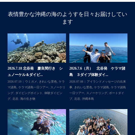
表情豊かな沖縄の海のようすを日々お届けしてい
ます
諸
2026.7.18 北谷発 慶良間行き シ
2026.7.6（月） 北谷発 ケラマ諸
2
ュノーケル＆ダイビ...
島 ３ダイブ体験ダイ...
島
来
2026.07.19
ウミガメ
,
きれいな景色
,
ケラ
2026.07.08
アイランドメッセージの出来
202
島
マ諸島
,
ケラマ諸島一日ツアー
,
スノーケリ
事
,
きれいな景色
,
ケラマ諸島
,
ケラマ諸島
事
島
,
ング
,
ダイビングポイント
,
体験ダイビン
一日ツアー
,
スノーケリング
,
ボートダイ
ラ
グ
,
北谷
,
海の生き物
ブ
,
北谷
,
沖縄本島
ン
谷