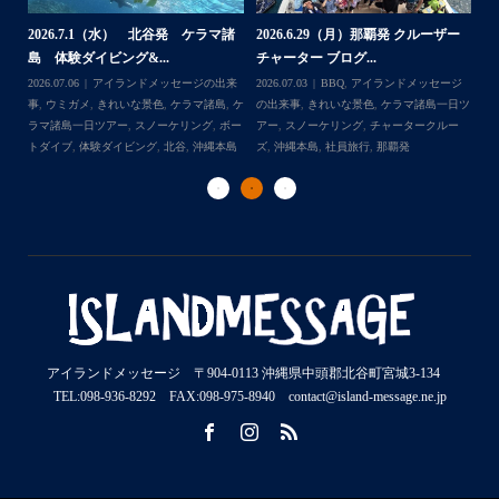
2026.7.1（水） 北谷発 ケラマ諸
2026.6.29（月）那覇発 クルーザー
体
2
島 体験ダイビング&...
チャーター ブログ...
チ
2026.07.06
アイランドメッセージの出来
2026.07.03
BBQ
,
アイランドメッセージ
,
ケ
事
,
ウミガメ
,
きれいな景色
,
ケラマ諸島
,
ケ
の出来事
,
きれいな景色
,
ケラマ諸島一日ツ
202
ダイ
ラマ諸島一日ツアー
,
スノーケリング
,
ボー
アー
,
スノーケリング
,
チャータークルー
の
トダイブ
,
体験ダイビング
,
北谷
,
沖縄本島
ズ
,
沖縄本島
,
社員旅行
,
那覇発
ズ
アイランドメッセージ 〒904-0113 沖縄県中頭郡北谷町宮城3-134
TEL:098-936-8292 FAX:098-975-8940 contact@island-message.ne.jp