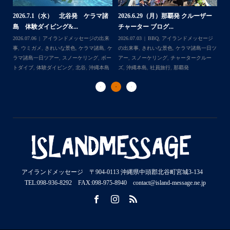
2026.7.1（水） 北谷発 ケラマ諸
2026.6.29（月）那覇発 クルーザー
体
2
島 体験ダイビング&...
チャーター ブログ...
チ
2026.07.06
アイランドメッセージの出来
2026.07.03
BBQ
,
アイランドメッセージ
,
ケ
事
,
ウミガメ
,
きれいな景色
,
ケラマ諸島
,
ケ
の出来事
,
きれいな景色
,
ケラマ諸島一日ツ
202
ダイ
ラマ諸島一日ツアー
,
スノーケリング
,
ボー
アー
,
スノーケリング
,
チャータークルー
の
トダイブ
,
体験ダイビング
,
北谷
,
沖縄本島
ズ
,
沖縄本島
,
社員旅行
,
那覇発
ズ
アイランドメッセージ 〒904-0113 沖縄県中頭郡北谷町宮城3-134
TEL:098-936-8292 FAX:098-975-8940 contact@island-message.ne.jp