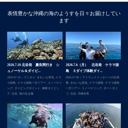
表情豊かな沖縄の海のようすを日々お届けしてい
ます
諸
2026.7.18 北谷発 慶良間行き シ
2026.7.6（月） 北谷発 ケラマ諸
2
ュノーケル＆ダイビ...
島 ３ダイブ体験ダイ...
島
来
2026.07.19
ウミガメ
,
きれいな景色
,
ケラ
2026.07.08
アイランドメッセージの出来
202
島
マ諸島
,
ケラマ諸島一日ツアー
,
スノーケリ
事
,
きれいな景色
,
ケラマ諸島
,
ケラマ諸島
事
島
,
ング
,
ダイビングポイント
,
体験ダイビン
一日ツアー
,
スノーケリング
,
ボートダイ
ラ
グ
,
北谷
,
海の生き物
ブ
,
北谷
,
沖縄本島
ン
谷