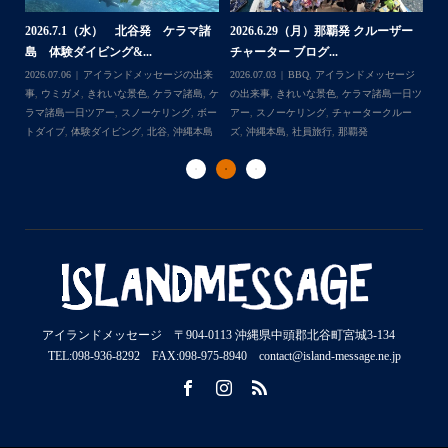
2026.7.1（水） 北谷発 ケラマ諸
2026.6.29（月）那覇発 クルーザー
体
2
島 体験ダイビング&...
チャーター ブログ...
チ
2026.07.06
アイランドメッセージの出来
2026.07.03
BBQ
,
アイランドメッセージ
,
ケ
事
,
ウミガメ
,
きれいな景色
,
ケラマ諸島
,
ケ
の出来事
,
きれいな景色
,
ケラマ諸島一日ツ
202
ダイ
ラマ諸島一日ツアー
,
スノーケリング
,
ボー
アー
,
スノーケリング
,
チャータークルー
の
トダイブ
,
体験ダイビング
,
北谷
,
沖縄本島
ズ
,
沖縄本島
,
社員旅行
,
那覇発
ズ
アイランドメッセージ 〒904-0113 沖縄県中頭郡北谷町宮城3-134
TEL:098-936-8292 FAX:098-975-8940 contact@island-message.ne.jp