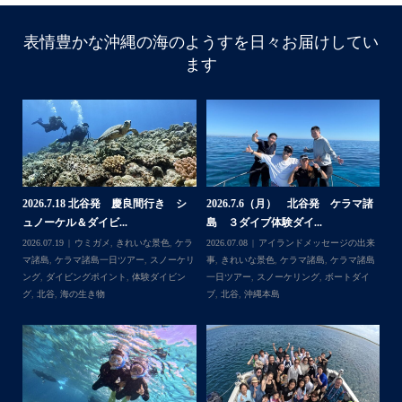
表情豊かな沖縄の海のようすを日々お届けしてい
ます
諸
2026.7.18 北谷発 慶良間行き シ
2026.7.6（月） 北谷発 ケラマ諸
2
ュノーケル＆ダイビ...
島 ３ダイブ体験ダイ...
島
来
2026.07.19
ウミガメ
,
きれいな景色
,
ケラ
2026.07.08
アイランドメッセージの出来
202
島
マ諸島
,
ケラマ諸島一日ツアー
,
スノーケリ
事
,
きれいな景色
,
ケラマ諸島
,
ケラマ諸島
事
島
,
ング
,
ダイビングポイント
,
体験ダイビン
一日ツアー
,
スノーケリング
,
ボートダイ
ラ
グ
,
北谷
,
海の生き物
ブ
,
北谷
,
沖縄本島
ン
谷