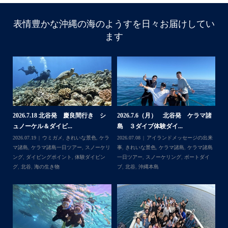
表情豊かな沖縄の海のようすを日々お届けしてい
ます
諸
2026.7.18 北谷発 慶良間行き シ
2026.7.6（月） 北谷発 ケラマ諸
2
ュノーケル＆ダイビ...
島 ３ダイブ体験ダイ...
島
来
2026.07.19
ウミガメ
,
きれいな景色
,
ケラ
2026.07.08
アイランドメッセージの出来
202
島
マ諸島
,
ケラマ諸島一日ツアー
,
スノーケリ
事
,
きれいな景色
,
ケラマ諸島
,
ケラマ諸島
事
島
,
ング
,
ダイビングポイント
,
体験ダイビン
一日ツアー
,
スノーケリング
,
ボートダイ
ラ
グ
,
北谷
,
海の生き物
ブ
,
北谷
,
沖縄本島
ン
谷