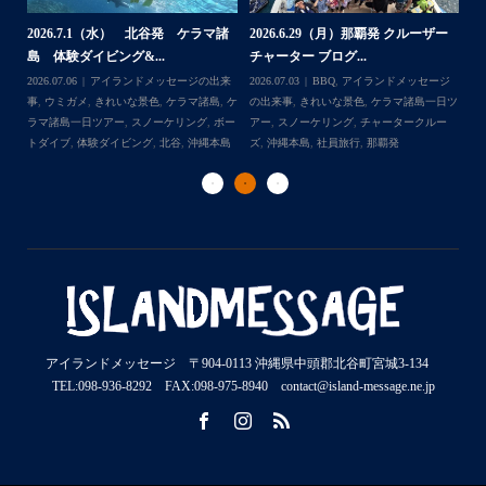
2026.7.1（水） 北谷発 ケラマ諸
2026.6.29（月）那覇発 クルーザー
体
2
島 体験ダイビング&...
チャーター ブログ...
チ
2026.07.06
アイランドメッセージの出来
2026.07.03
BBQ
,
アイランドメッセージ
,
ケ
事
,
ウミガメ
,
きれいな景色
,
ケラマ諸島
,
ケ
の出来事
,
きれいな景色
,
ケラマ諸島一日ツ
202
ダイ
ラマ諸島一日ツアー
,
スノーケリング
,
ボー
アー
,
スノーケリング
,
チャータークルー
の
トダイブ
,
体験ダイビング
,
北谷
,
沖縄本島
ズ
,
沖縄本島
,
社員旅行
,
那覇発
ズ
アイランドメッセージ 〒904-0113 沖縄県中頭郡北谷町宮城3-134
TEL:098-936-8292 FAX:098-975-8940 contact@island-message.ne.jp