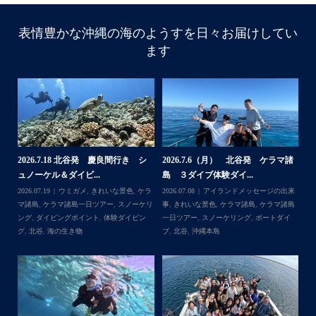
表情豊かな沖縄の海のようすを日々お届けしてい
ます
諸
2026.7.18 北谷発 慶良間行き シ
2026.7.6（月） 北谷発 ケラマ諸
2
ュノーケル＆ダイビ...
島 ３ダイブ体験ダイ...
島
来
2026.07.19
ウミガメ
,
きれいな景色
,
ケラ
2026.07.08
アイランドメッセージの出来
202
島
マ諸島
,
ケラマ諸島一日ツアー
,
スノーケリ
事
,
きれいな景色
,
ケラマ諸島
,
ケラマ諸島
事
島
,
ング
,
ダイビングポイント
,
体験ダイビン
一日ツアー
,
スノーケリング
,
ボートダイ
ラ
グ
,
北谷
,
海の生き物
ブ
,
北谷
,
沖縄本島
ン
谷