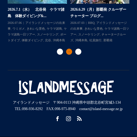
2026.7.1（水） 北谷発 ケラマ諸
2026.6.29（月）那覇発 クルーザー
体
2
島 体験ダイビング&...
チャーター ブログ...
チ
2026.07.06
アイランドメッセージの出来
2026.07.03
BBQ
,
アイランドメッセージ
,
ケ
事
,
ウミガメ
,
きれいな景色
,
ケラマ諸島
,
ケ
の出来事
,
きれいな景色
,
ケラマ諸島一日ツ
202
ダイ
ラマ諸島一日ツアー
,
スノーケリング
,
ボー
アー
,
スノーケリング
,
チャータークルー
の
トダイブ
,
体験ダイビング
,
北谷
,
沖縄本島
ズ
,
沖縄本島
,
社員旅行
,
那覇発
ズ
アイランドメッセージ 〒904-0113 沖縄県中頭郡北谷町宮城3-134
TEL:098-936-8292 FAX:098-975-8940 contact@island-message.ne.jp