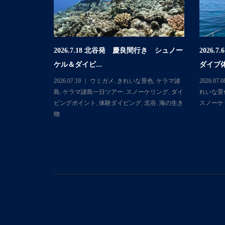
2026.7.18 北谷発 慶良間行き シュノー
2026
行き 体験ダイ
ケル＆ダイビ...
ダイブ体
2026.07.19
ウミガメ
,
きれいな景色
,
ケラマ諸
2026.07.0
マ諸島
,
ケラマ
島
,
ケラマ諸島一日ツアー
,
スノーケリング
,
ダイ
れいな景
ダイビングポ
ビングポイント
,
体験ダイビング
,
北谷
,
海の生き
スノーケ
物