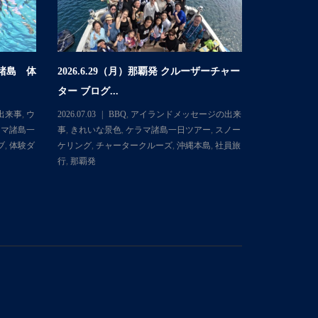
マ諸島 体
2026.6.29（月）那覇発 クルーザーチャー
2026.6
ター ブログ...
体験ダイビング
出来事
,
ウ
2026.07.03
BBQ
,
アイランドメッセージの出来
2026.06.30
ラマ諸島一
事
,
きれいな景色
,
ケラマ諸島一日ツアー
,
スノー
ミガメ
,
きれ
ブ
,
体験ダ
ケリング
,
チャータークルーズ
,
沖縄本島
,
社員旅
日ツアー
,
ス
行
,
那覇発
イブ
,
体験ダ