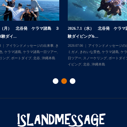
.7.6（月） 北谷発 ケラマ諸島 ３
2026.7.1（水） 北谷発 ケラ
験ダイ...
験ダイビング&...
8
アイランドメッセージの出来事
,
き
2026.07.06
アイランドメッセージの
色
,
ケラマ諸島
,
ケラマ諸島一日ツアー
,
ミガメ
,
きれいな景色
,
ケラマ諸島
,
ケ
リング
,
ボートダイブ
,
北谷
,
沖縄本島
日ツアー
,
スノーケリング
,
ボートダイ
イビング
,
北谷
,
沖縄本島