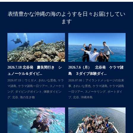
表情豊かな沖縄の海のようすを日々お届けしてい
ます
諸
2026.7.18 北谷発 慶良間行き シ
2026.7.6（月） 北谷発 ケラマ諸
2
ュノーケル＆ダイビ...
島 ３ダイブ体験ダイ...
島
来
2026.07.19
ウミガメ
,
きれいな景色
,
ケラ
2026.07.08
アイランドメッセージの出来
202
島
マ諸島
,
ケラマ諸島一日ツアー
,
スノーケリ
事
,
きれいな景色
,
ケラマ諸島
,
ケラマ諸島
事
島
,
ング
,
ダイビングポイント
,
体験ダイビン
一日ツアー
,
スノーケリング
,
ボートダイ
ラ
グ
,
北谷
,
海の生き物
ブ
,
北谷
,
沖縄本島
ン
谷