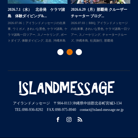
2026.7.1（水） 北谷発 ケラマ諸
2026.6.29（月）那覇発 クルーザー
体
2
島 体験ダイビング&...
チャーター ブログ...
チ
2026.07.06
アイランドメッセージの出来
2026.07.03
BBQ
,
アイランドメッセージ
,
ケ
事
,
ウミガメ
,
きれいな景色
,
ケラマ諸島
,
ケ
の出来事
,
きれいな景色
,
ケラマ諸島一日ツ
202
ダイ
ラマ諸島一日ツアー
,
スノーケリング
,
ボー
アー
,
スノーケリング
,
チャータークルー
の
トダイブ
,
体験ダイビング
,
北谷
,
沖縄本島
ズ
,
沖縄本島
,
社員旅行
,
那覇発
ズ
アイランドメッセージ 〒904-0113 沖縄県中頭郡北谷町宮城3-134
TEL:098-936-8292 FAX:098-975-8940 contact@island-message.ne.jp