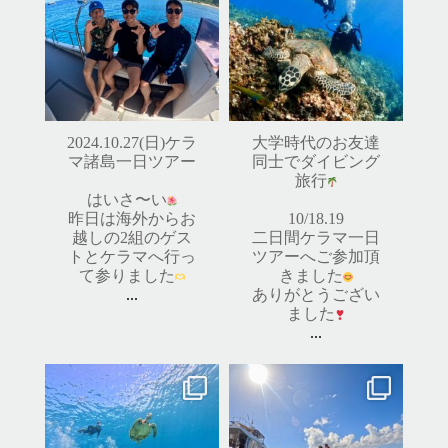
はいさ〜い
10/18.19
昨日は海外からお越しの2組のゲ
二日間ケラマ一日ツアーへご参
ストとケラマへ行って参りまし
加頂きました
た
ありがとうございました
...
...
10月 28
10月 20
2024.10.27(日)ケラ
大学時代のお友達
マ諸島一日ツアー
同士でダイビング
旅行
はいさ〜い
昨日は海外からお
10/18.19
越しの2組のゲス
二日間ケラマ一日
トとケラマへ行っ
ツアーへご参加頂
て参りました
きました
...
ありがとうござい
ました
...
island.message
island.message
渋谷さん(船長)20年来のリピー
10月前半クルーザーチャーター
ター様&
そのお仲間の皆様とケラマへ行
たくさんのご利用本当にありが
って来ました！
とうございました