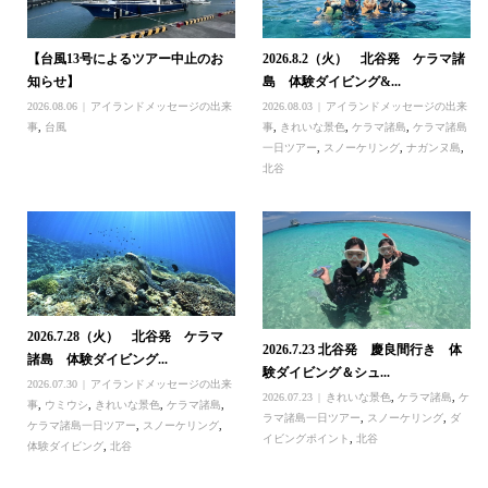
【台風13号によるツアー中止のお
2026.8.2（火） 北谷発 ケラマ諸
知らせ】
島 体験ダイビング&...
2026.08.06
アイランドメッセージの出来
2026.08.03
アイランドメッセージの出来
事
,
台風
事
,
きれいな景色
,
ケラマ諸島
,
ケラマ諸島
一日ツアー
,
スノーケリング
,
ナガンヌ島
,
北谷
2026.7.28（火） 北谷発 ケラマ
2026.7.23 北谷発 慶良間行き 体
諸島 体験ダイビング...
験ダイビング＆シュ...
2026.07.30
アイランドメッセージの出来
2026.07.23
きれいな景色
,
ケラマ諸島
,
ケ
事
,
ウミウシ
,
きれいな景色
,
ケラマ諸島
,
ラマ諸島一日ツアー
,
スノーケリング
,
ダ
ケラマ諸島一日ツアー
,
スノーケリング
,
イビングポイント
,
北谷
体験ダイビング
,
北谷