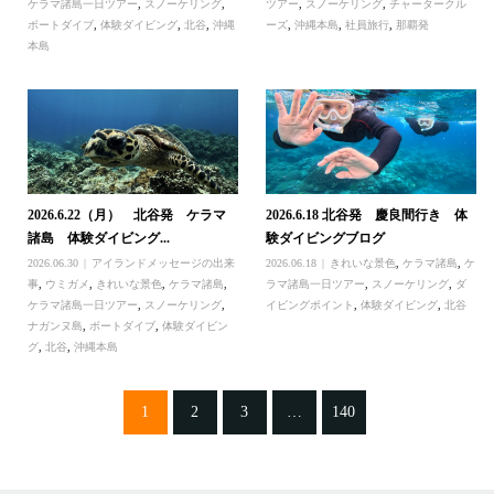
ケラマ諸島一日ツアー
,
スノーケリング
,
ツアー
,
スノーケリング
,
チャータークル
ボートダイブ
,
体験ダイビング
,
北谷
,
沖縄
ーズ
,
沖縄本島
,
社員旅行
,
那覇発
本島
2026.6.22（月） 北谷発 ケラマ
2026.6.18 北谷発 慶良間行き 体
諸島 体験ダイビング...
験ダイビングブログ
2026.06.30
アイランドメッセージの出来
2026.06.18
きれいな景色
,
ケラマ諸島
,
ケ
事
,
ウミガメ
,
きれいな景色
,
ケラマ諸島
,
ラマ諸島一日ツアー
,
スノーケリング
,
ダ
ケラマ諸島一日ツアー
,
スノーケリング
,
イビングポイント
,
体験ダイビング
,
北谷
ナガンヌ島
,
ボートダイブ
,
体験ダイビン
グ
,
北谷
,
沖縄本島
1
2
3
…
140