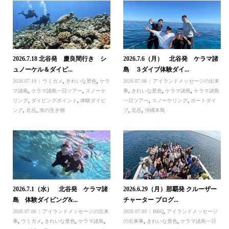
2026.7.18 北谷発 慶良間行き シ
2026.7.6（月） 北谷発 ケラマ諸
ュノーケル＆ダイビ...
島 ３ダイブ体験ダイ...
2026.07.19
ウミガメ
,
きれいな景色
,
ケラ
2026.07.08
アイランドメッセージの出来
マ諸島
,
ケラマ諸島一日ツアー
,
スノーケ
事
,
きれいな景色
,
ケラマ諸島
,
ケラマ諸島
リング
,
ダイビングポイント
,
体験ダイビ
一日ツアー
,
スノーケリング
,
ボートダイ
ング
,
北谷
,
海の生き物
ブ
,
北谷
,
沖縄本島
2026.7.1（水） 北谷発 ケラマ諸
2026.6.29（月）那覇発 クルーザー
島 体験ダイビング&...
チャーター ブログ...
2026.07.06
アイランドメッセージの出来
2026.07.03
BBQ
,
アイランドメッセージ
事
,
ウミガメ
,
きれいな景色
,
ケラマ諸島
,
の出来事
,
きれいな景色
,
ケラマ諸島一日