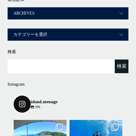
検索
Instagram
island.message
396
island.message
island.message
2024.10.27(日)ケラマ諸島一日ツ
大学時代のお友達同士でダイビ
アー
ング旅行