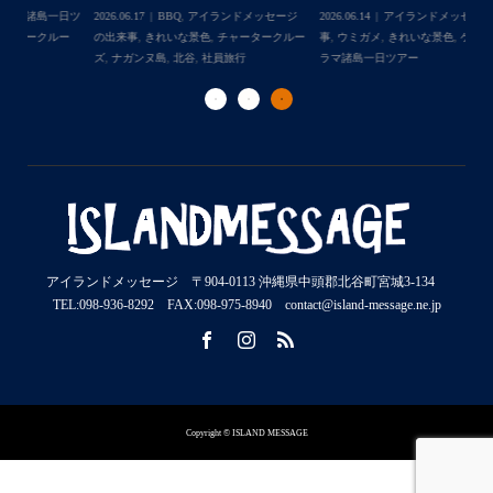
日ツ
2026.06.17
BBQ
,
アイランドメッセージ
2026.06.14
アイランドメッセージの出来
事
ー
の出来事
,
きれいな景色
,
チャータークルー
事
,
ウミガメ
,
きれいな景色
,
ケラマ諸島
,
ケ
ラ
ズ
,
ナガンヌ島
,
北谷
,
社員旅行
ラマ諸島一日ツアー
ダ
アイランドメッセージ 〒904-0113 沖縄県中頭郡北谷町宮城3-134
TEL:098-936-8292 FAX:098-975-8940 contact@island-message.ne.jp
Copyright © ISLAND MESSAGE