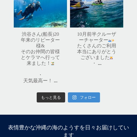
・
...
・
10月 14
天気最高ー！
...
10月 17
渋谷さん(船長)20
10月前半クルーザ
年来のリピーター
ーチャーター
様&
たくさんのご利用
そのお仲間の皆様
本当にありがとう
とケラマへ行って
ございました
来ました！
・
...
・
天気最高ー！
...
もっと見る
フォロー
表情豊かな沖縄の海のようすを日々お届けしてい
ます