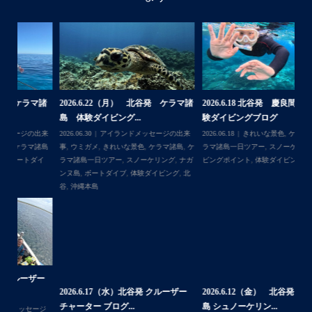
諸
2026.6.22（月） 北谷発 ケラマ諸
2026.6.18 北谷発 慶良間行き 体
【
島 体験ダイビング...
験ダイビングブログ
ら
来
2026.06.30
アイランドメッセージの出来
2026.06.18
きれいな景色
,
ケラマ諸島
,
ケ
202
島
事
,
ウミガメ
,
きれいな景色
,
ケラマ諸島
,
ケ
ラマ諸島一日ツアー
,
スノーケリング
,
ダイ
事
イ
ラマ諸島一日ツアー
,
スノーケリング
,
ナガ
ビングポイント
,
体験ダイビング
,
北谷
ンヌ島
,
ボートダイブ
,
体験ダイビング
,
北
谷
,
沖縄本島
ー
2
2026.6.17（水）北谷発 クルーザー
2026.6.12（金） 北谷発 ケラマ諸
島
チャーター ブログ...
島 シュノーケリン...
ジ
202