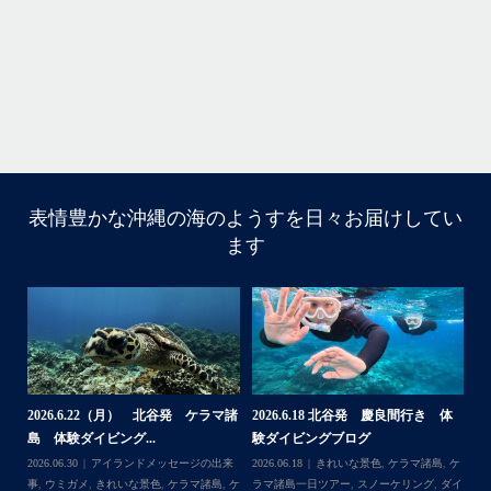
ね！！
ありがとうございました
ウ
・
・
...
6月 28
・
・
表情豊かな沖縄の海のようすを日々お届けしてい
はいさい
ます
アイランドメッセージです
・
最近は、連日クルーザーチャーターのご利用が続いていて
梅雨明け後のパーフェクトな海でバナナボートに船上
BBQ、シュノーケリングとお楽しみ頂いております
・
・
何ヶ月も前からやり取りさせて頂き温めていたご予約でし
たので、お天気とコンディションに恵まれて、皆さん大満
体
【台風13号によるツアー中止のお知
2026.8.2（火） 北谷発 ケラマ諸
2
足な一日を過ごして頂けて本当によかったです
らせ】
島 体験ダイビング&...
ュ
・
,
ケ
2026.08.06
アイランドメッセージの出来
2026.08.03
アイランドメッセージの出来
202
・
ダイ
事
,
台風
事
,
きれいな景色
,
ケラマ諸島
,
ケラマ諸島
マ