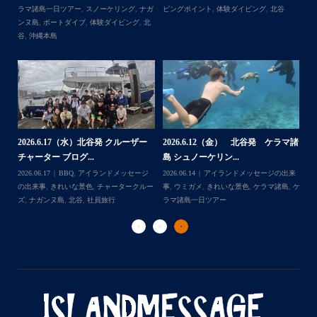
また来年も社員旅行で沖縄へいらっしゃる際は是非ご利用
一日ツアー
,
スノーケリング
,
ナガンヌ島
,
ン
くださいね！！
北谷
グ
ありがとうございました
・
・
...
2026.7.28（火） 北谷発 ケラマ諸
2
2026.7.23 北谷発 慶良間行き 体
マ諸
島 体験ダイビング...
島
験ダイビング＆シュ...
2026.07.30
アイランドメッセージの出来
202
Follow on Instagram
2026.07.23
きれいな景色
,
ケラマ諸島
,
ケ
来
事
,
ウミウシ
,
きれいな景色
,
ケラマ諸島
,
ケ
事
ラマ諸島一日ツアー
,
スノーケリング
,
ダイ
,
ケ
ラマ諸島一日ツアー
,
スノーケリング
,
体験
ラ
ビングポイント
,
北谷
ダイビング
,
北谷
ト