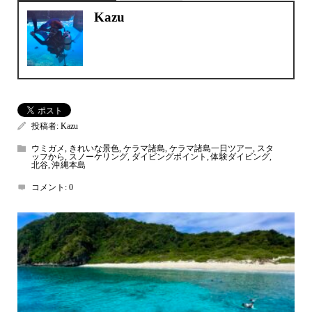
Kazu
投稿者:
Kazu
ウミガメ
,
きれいな景色
,
ケラマ諸島
,
ケラマ諸島一日ツアー
,
スタ
ッフから
,
スノーケリング
,
ダイビングポイント
,
体験ダイビング
,
北谷
,
沖縄本島
コメント:
0