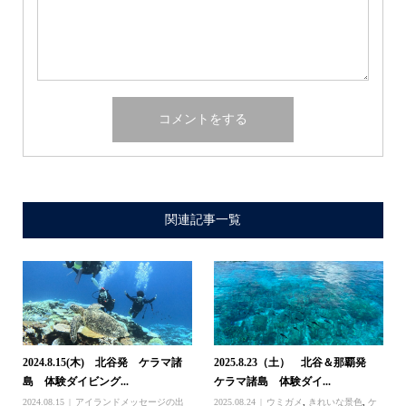
関連記事一覧
2024.8.15(木) 北谷発 ケラマ諸
2025.8.23（土） 北谷＆那覇発
島 体験ダイビング...
ケラマ諸島 体験ダイ...
2024.08.15
アイランドメッセージの出
2025.08.24
ウミガメ
,
きれいな景色
,
ケ