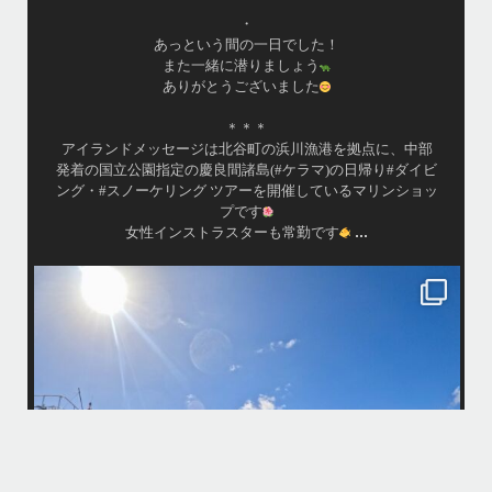
•
海が穏やかな日がずーっと続いていてボートダイビングに
は最高のコンディションです！
昔よく潜りに来て下さっていたリピーターさんの子供が10
才になったので一緒にダイビングデビュー…なんて嬉しい
シチュエーションもあり、毎日色々なお客様と楽しくご一
緒させて頂いてます
•
渡嘉敷島の方も夏には珍しい北風つづきのおかげでビーチ
...
が穏やか
island.message
・
・
はいさい
アイランドメッセージです
・
最近は、連日クルーザーチャーターのご利用が続いていて梅雨明け後の
どな
パーフェクトな海でバナナボートに船上BBQ、シュノーケリングとお楽
しみ頂いております
・
・
何ヶ月も前からやり取りさせて頂き温めていたご予約でしたので、お天
「
気とコンディションに恵まれて、皆さん大満足な一日を過ごして頂けて
本当によかったです
・
立公
・
ま
グ
また来年も社員旅行で沖縄へいらっしゃる際は是非ご利用ください