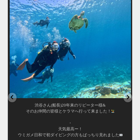
最近投稿できてませんでしたが今シーズンも渡嘉敷島上陸ツアーとケラ
マ体験ダイビング&シュノーケル班に分かれて毎日海へ行っております
い
•
海が穏やかな日がずーっと続いていてボートダイビングには最高のコン
ディションです！
昔よく潜りに来て下さっていたリピーターさんの子供が10才になったの
で一緒にダイビングデビュー…なんて嬉しいシチュエーションもあり、
毎日色々なお客様と楽しくご一緒させて頂いてます
•
立公
渡嘉敷島の方も夏には珍しい北風つづきのおかげでビーチが穏やか
グ
...
8月 14
はいさい！
アイランドメッセージです
•
最近投稿できてませんでしたが今シーズンも渡嘉敷島上陸
ツアーとケラマ体験ダイビング&シュノーケル班に分かれて
毎日海へ行っております