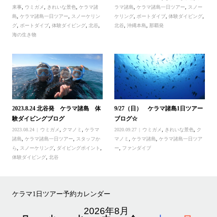
来事
,
ウミガメ
,
きれいな景色
,
ケラマ諸
ラマ諸島
,
ケラマ諸島一日ツアー
,
スノー
島
,
ケラマ諸島一日ツアー
,
スノーケリン
ケリング
,
ボートダイブ
,
体験ダイビング
,
グ
,
ボートダイブ
,
体験ダイビング
,
北谷
,
北谷
,
沖縄本島
,
那覇発
海の生き物
2023.8.24 北谷発 ケラマ諸島 体
9/27（日） ケラマ諸島1日ツアー
験ダイビングブログ
ブログ☆
2023.08.24
ウミガメ
,
クマノミ
,
ケラマ
2020.09.27
ウミガメ
,
きれいな景色
,
ク
諸島
,
ケラマ諸島一日ツアー
,
スタッフか
マノミ
,
ケラマ諸島
,
ケラマ諸島一日ツア
ら
,
スノーケリング
,
ダイビングポイント
,
ー
,
ファンダイブ
体験ダイビング
,
北谷
ケラマ1日ツアー予約カレンダー
2026年8月