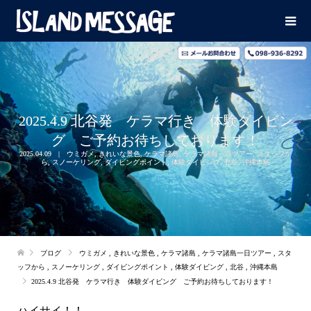
2025.4.9 北谷発 ケラマ行き 体験ダイビン
グ ご予約お待ちしております！
2025.04.09
ウミガメ
,
きれいな景色
,
ケラマ諸島
,
ケラマ諸島一日ツアー
,
スタッフか
ら
,
スノーケリング
,
ダイビングポイント
,
体験ダイビング
,
北谷
,
沖縄本島
ブログ
ウミガメ
,
きれいな景色
,
ケラマ諸島
,
ケラマ諸島一日ツアー
,
スタ
ッフから
,
スノーケリング
,
ダイビングポイント
,
体験ダイビング
,
北谷
,
沖縄本島
2025.4.9 北谷発 ケラマ行き 体験ダイビング ご予約お待ちしております！
ハイサイ！！