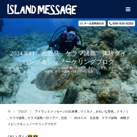
2024.5.11 北谷発 ケラマ諸島 体験ダイ
ビング＆シュノーケリングブログ
2024.05.11
アイランドメッセージの出来事
,
ウミガメ
,
きれいな景色
,
クマノミ
,
ケラ
マ諸島
,
ケラマ諸島一日ツアー
,
北谷
ブログ
アイランドメッセージの出来事
,
ウミガメ
,
きれいな景色
,
クマノミ
,
ケラマ諸島
,
ケラマ諸島一日ツアー
,
北谷
2024.5.11 北谷発 ケラマ諸島 体験ダ
イビング＆シュノーケリングブログ
はいさい