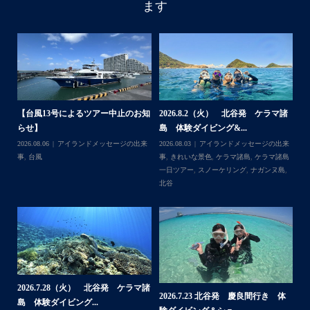
ます
アイランドメッセージです
・
最近は、連日クルーザーチャーターのご利用が続いていて
梅雨明け後のパーフェクトな海でバナナボートに船上
BBQ、シュノーケリングとお楽しみ頂いております
・
・
何ヶ月も前からやり取りさせて頂き温めていたご予約でし
たので、お天気とコンディションに恵まれて、皆さん大満
諸
2026.7.18 北谷発 慶良間行き シ
2026.7.6（月） 北谷発 ケラマ諸
2
足な一日を過ごして頂けて本当によかったです
ュノーケル＆ダイビ...
島 ３ダイブ体験ダイ...
島
・
来
2026.07.19
ウミガメ
,
きれいな景色
,
ケラ
2026.07.08
アイランドメッセージの出来
202
・
島
マ諸島
,
ケラマ諸島一日ツアー
,
スノーケリ
事
,
きれいな景色
,
ケラマ諸島
,
ケラマ諸島
事
また来年も社員旅行で沖縄へいらっしゃる際は是非ご利用
島
,
ング
,
ダイビングポイント
,
体験ダイビン
一日ツアー
,
スノーケリング
,
ボートダイ
ラ
くださいね！！
グ
,
北谷
,
海の生き物
ブ
,
北谷
,
沖縄本島
ン
ありがとうございました
谷
・
・
...
2026.7.1（水） 北谷発 ケラマ諸
2026.6.29（月）那覇発 クルーザー
体
2
島 体験ダイビング&...
チャーター ブログ...