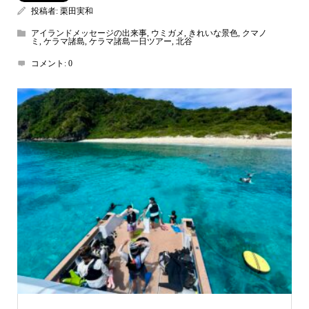
投稿者:
栗田実和
アイランドメッセージの出来事
,
ウミガメ
,
きれいな景色
,
クマノ
ミ
,
ケラマ諸島
,
ケラマ諸島一日ツアー
,
北谷
コメント:
0