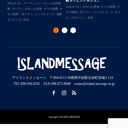
チ
2026.07.06
アイランドメッセージの出来
2026.07.03
BBQ
,
アイランドメッセージ
Follow on Instagram
,
ケ
事
,
ウミガメ
,
きれいな景色
,
ケラマ諸島
,
ケ
の出来事
,
きれいな景色
,
ケラマ諸島一日ツ
202
ダイ
ラマ諸島一日ツアー
,
スノーケリング
,
ボー
アー
,
スノーケリング
,
チャータークルー
の
トダイブ
,
体験ダイビング
,
北谷
,
沖縄本島
ズ
,
沖縄本島
,
社員旅行
,
那覇発
ズ
アイランドメッセージ 〒904-0113 沖縄県中頭郡北谷町宮城3-134
TEL:098-936-8292 FAX:098-975-8940 contact@island-message.ne.jp
Copyright © ISLAND MESSAGE