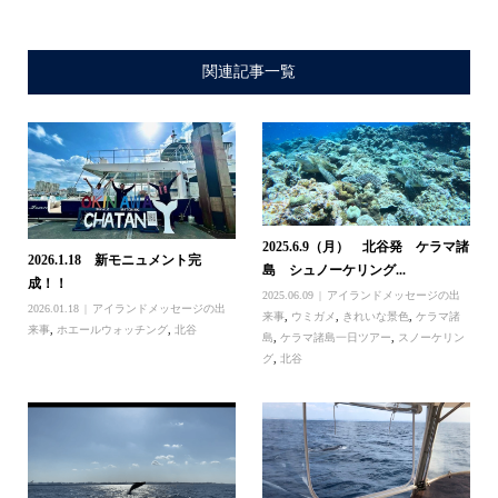
関連記事一覧
2025.6.9（月） 北谷発 ケラマ諸
2026.1.18 新モニュメント完
島 シュノーケリング...
成！！
2025.06.09
アイランドメッセージの出
2026.01.18
アイランドメッセージの出
来事
,
ウミガメ
,
きれいな景色
,
ケラマ諸
来事
,
ホエールウォッチング
,
北谷
島
,
ケラマ諸島一日ツアー
,
スノーケリン
グ
,
北谷