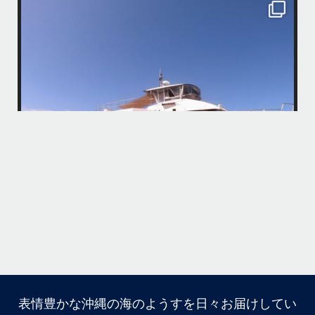
island.message
・
・
はいさい
アイランドメッセージです
・
最近は、連日クルーザーチャーターのご利用が続いていて梅雨明け後の
どな
パーフェクトな海でバナナボートに船上BBQ、シュノーケリングとお楽
しみ頂いております
・
・
何ヶ月も前からやり取りさせて頂き温めていたご予約でしたので、お天
「
気とコンディションに恵まれて、皆さん大満足な一日を過ごして頂けて
本当によかったです
・
立公
・
ま
グ
また来年も社員旅行で沖縄へいらっしゃる際は是非ご利用ください
ね！！
ありがとうございました
ウ
・
・
...
6月 28
・
・
表情豊かな沖縄の海のようすを日々お届けしてい
はいさい