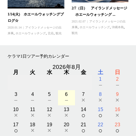
2/7（日） アイランドメッセージ
1/14(火) ホエールウォッチングブ
ホエールウォッチング ...
ログ☆
2021.02.07
アイランドメッセージの出
来事
,
ホエールウォッチング
,
沖縄本島
,
2020.01.14
アイランドメッセージの出
観光
来事
,
ホエールウォッチング
,
北谷
,
観光
ケラマ1日ツアー予約カレンダー
2026年8月
月
火
水
木
金
土
日
1
2
－
－
3
4
5
6
7
8
9
－
－
－
－
×
×
×
10
11
12
13
14
15
16
×
×
×
×
○
○
×
17
18
19
20
21
22
23
○
×
×
×
○
○
○