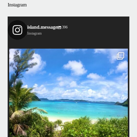
Instagram
island.message
396
Instagram
island.message
はいさい！
アイランドメッセージです
•
最近投稿できてませんでしたが今シーズンも渡嘉敷島上陸ツアーとケラ
マ体験ダイビング&シュノーケル班に分かれて毎日海へ行っております
い
•
海が穏やかな日がずーっと続いていてボートダイビングには最高のコン
ディションです！
昔よく潜りに来て下さっていたリピーターさんの子供が10才になったの
で一緒にダイビングデビュー…なんて嬉しいシチュエーションもあり、
毎日色々なお客様と楽しくご一緒させて頂いてます
•
立公
渡嘉敷島の方も夏には珍しい北風つづきのおかげでビーチが穏やか
グ
...
8月 14