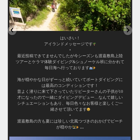
はいさい！
アイランドメッセージです
•
最近投稿できてませんでしたが今シーズンも渡嘉敷島上陸
ツアーとケラマ体験ダイビング&シュノーケル班に分かれて
毎日海へ行っております
•
海が穏やかな日がずーっと続いていてボートダイビングに
は最高のコンディションです！
昔よく潜りに来て下さっていたリピーターさんの子供が10
才になったので一緒にダイビングデビュー…なんて嬉しい
シチュエーションもあり、毎日色々なお客様と楽しくご一
緒させて頂いてます
•
渡嘉敷島の方も夏には珍しい北風つづきのおかげでビーチ
...
が穏やか