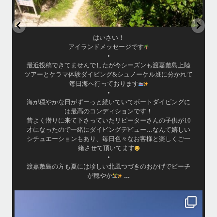
・
昨日は社員旅行でお越しの14名様にて勇海号を貸切り頂
き、ケラマでBBQとスノーケリングを楽しんで参りまし
た！
て
・
・
いい天気に恵まれて、海が良く似合う愉快な方々と楽しい
時間を過ごしましたよ〜
・
・
皆様ご利用誠にありがとうございました
またのお越しをお待ちしておりますね！！
・
・
www.island-message.ne.jp
TEL:098-936-8292
.
#Islandmessage #ceruleanblueokinawa #ホエールウォッチン
...
グ