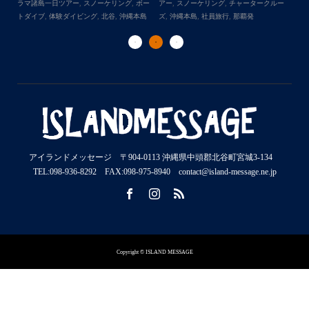
ラマ諸島一日ツアー
,
スノーケリング
,
ボー
アー
,
スノーケリング
,
チャータークルー
の
トダイブ
,
体験ダイビング
,
北谷
,
沖縄本島
ズ
,
沖縄本島
,
社員旅行
,
那覇発
ズ
アイランドメッセージ 〒904-0113 沖縄県中頭郡北谷町宮城3-134
TEL:098-936-8292 FAX:098-975-8940 contact@island-message.ne.jp
Copyright © ISLAND MESSAGE