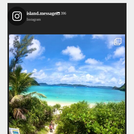
island.message
396
Instagram
island.message
・
4
昨日は社員旅行でお越しの14名様にて勇海号を貸切り頂き、ケラマで
BBQとスノーケリングを楽しんで参りました！
ケラ
・
ア
ます
・
了
いい天気に恵まれて、海が良く似合う愉快な方々と楽しい時間を過ごし
ましたよ〜
こ
コン
・
・
たの
皆様ご利用誠にありがとうございました
小
り、
またのお越しをお待ちしておりますね！！
・
・
www.island-message.ne.jp
TEL:098-936-8292
.
#Islandmessage #ceruleanblueokinawa #ホエールウォッチング
...
5月 21