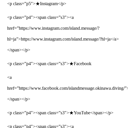
<p class=”p5″>★Instagram</p>
<p class=”p4″><span class=”s3″><a
href=”https://www.instagram.com/island.message/?
hl=ja”>https://www.instagram.com/island.message/?hl=ja</a>
</span></p>
<p class=”p4″><span class=”s3″>★Facebook
<a
href=”https://www.facebook.com/islandmessage.okinawa.diving/”
</span></p>
<p class=”p4″><span class=”s3″>★YouTube</span></p>
<p class=”p4″><span class=”s3″><a