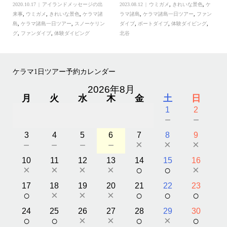
2020.10.17
アイランドメッセージの出
2023.08.12
ウミガメ
,
きれいな景色
,
ケ
来事
,
ウミガメ
,
きれいな景色
,
ケラマ諸
ラマ諸島
,
ケラマ諸島一日ツアー
,
ファン
島
,
ケラマ諸島一日ツアー
,
スノーケリン
ダイブ
,
ボートダイブ
,
体験ダイビング
,
グ
,
ファンダイブ
,
体験ダイビング
北谷
ケラマ1日ツアー予約カレンダー
2026年8月
月
火
水
木
金
土
日
1
2
－
－
3
4
5
6
7
8
9
－
－
－
－
×
×
×
10
11
12
13
14
15
16
×
×
×
×
○
○
×
17
18
19
20
21
22
23
○
×
×
×
○
○
○
24
25
26
27
28
29
30
○
○
×
×
○
×
○