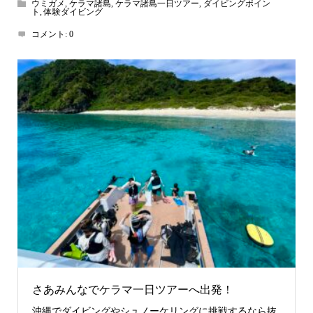
ウミガメ
,
ケラマ諸島
,
ケラマ諸島一日ツアー
,
ダイビングポイン
ト
,
体験ダイビング
コメント:
0
さあみんなでケラマ一日ツアーへ出発！
沖縄でダイビングやシュノーケリングに挑戦するなら抜