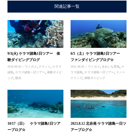
関連記事一覧
9/3(火) ケラマ諸島1日ツアー 体
6/5（土）ケラマ諸島1日ツアー
験ダイビングブログ
ファンダイビングブログ☆
2019.09.03
ウミガメ
,
クマノミ
,
ケラマ
2021.06.05
ウミガメ
,
きれいな景色
,
ケ
諸島
,
ケラマ諸島一日ツアー
,
体験ダイビ
ラマ諸島
,
ケラマ諸島一日ツアー
,
スノー
ング
,
観光
ケリング
,
体験ダイビング
10/17（日） ケラマ諸島1日ツア
2023.8.12 北谷発 ケラマ諸島一日ツ
ーブログ☆
アーブログ☆