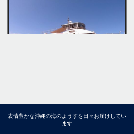
island.message
・
後の
・
お楽
はいさい！
4月後半の沖縄は天気予報が不安定で惑わされております…
今
・
大雨予報でもけっきょく晴れてたり一時的だったりで…
お天
「やっぱり海行けば良かった〜！」と後悔しそうな方がたくさんいそう
けて
で心配です、、
・
・
まだまだゲストの数が少なくのんびり付ききりでご案内できる日も多い
い
ので、皆様ご予約お待ちしてます！
・
ウミガメ運も好調で、昨日はスノーケリングでアカウミガメに会えまし
たよ〜
この時期は魚が多くめずらしい生物に会える確率が高いので大好きで
す。
・
...
4月 29
表情豊かな沖縄の海のようすを日々お届けしてい
ます
・
・