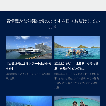
・
・
表情豊かな沖縄の海のようすを日々お届けしてい
はいさい
ます
アイランドメッセージです
・
最近は、連日クルーザーチャーターのご利用が続いていて
梅雨明け後のパーフェクトな海でバナナボートに船上
BBQ、シュノーケリングとお楽しみ頂いております
・
・
何ヶ月も前からやり取りさせて頂き温めていたご予約でし
たので、お天気とコンディションに恵まれて、皆さん大満
号によるツアー中止のお知
2026.8.2（火） 北谷発 ケラマ諸
2026.7.18 北
足な一日を過ごして頂けて本当によかったです
島 体験ダイビング&...
ュノーケル＆ダイビ.
・
アイランドメッセージの出来
2026.08.03
アイランドメッセージの出来
2026.07.19
ウミガメ
,
・
事
,
きれいな景色
,
ケラマ諸島
,
ケラマ諸島
マ諸島
,
ケラマ諸島一
また来年も社員旅行で沖縄へいらっしゃる際は是非ご利用
一日ツアー
,
スノーケリング
,
ナガンヌ島
,
ング
,
ダイビングポイ
くださいね！！
北谷
グ
,
北谷
,
海の生き物
ありがとうございました
・
・