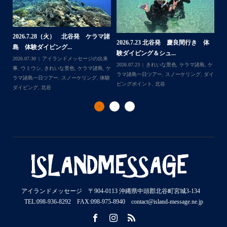
...
28（火） 北谷発 ケラマ諸
2026.7.1（水）
2026.7.23 北谷発 慶良間行き 体
ビング...
島 体験ダイビング&
験ダイビング＆シュ...
アイランドメッセージの出来
2026.07.06
アイラン
Follow on Instagram
2026.07.23
きれいな景色
,
ケラマ諸島
,
ケ
きれいな景色
,
ケラマ諸島
,
ケ
事
,
ウミガメ
,
きれいな
ラマ諸島一日ツアー
,
スノーケリング
,
ダイ
ツアー
,
スノーケリング
,
体験
ラマ諸島一日ツアー
,
ビングポイント
,
北谷
北谷
トダイブ
,
体験ダイビ
アイランドメッセージ 〒904-0113 沖縄県中頭郡北谷町宮城3-134
TEL:098-936-8292 FAX:098-975-8940 contact@island-message.ne.jp