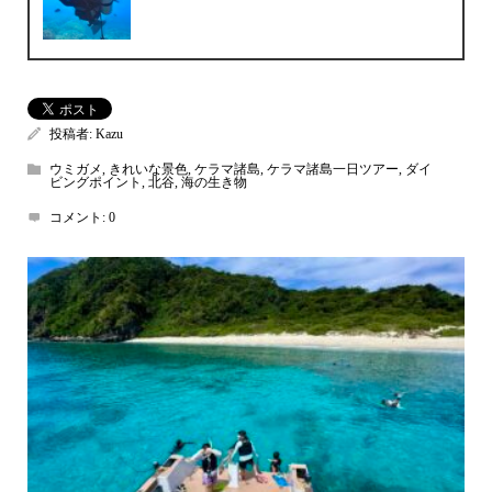
投稿者:
Kazu
ウミガメ
,
きれいな景色
,
ケラマ諸島
,
ケラマ諸島一日ツアー
,
ダイ
ビングポイント
,
北谷
,
海の生き物
コメント:
0