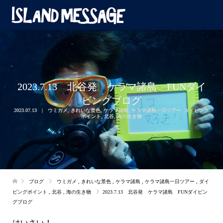
2023.7.13 北谷発 ケラマ諸島 FUNダイ
ビングブログ
2023.07.13
ウミガメ
,
きれいな景色
,
ケラマ諸島
,
ケラマ諸島一日ツアー
,
ダイビング
ポイント
,
北谷
,
海の生き物
ブログ
ウミガメ
,
きれいな景色
,
ケラマ諸島
,
ケラマ諸島一日ツアー
,
ダイ
ビングポイント
,
北谷
,
海の生き物
2023.7.13 北谷発 ケラマ諸島 FUNダイビン
グブログ
はいさい！