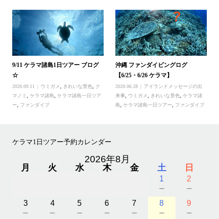
9/11 ケラマ諸島1日ツアー ブログ
沖縄 ファンダイビングログ
☆
【6/25・6/26 ケラマ】
2020.09.11
ウミガメ
,
きれいな景色
,
ク
2020.06.28
アイランドメッセージの出
マノミ
,
ケラマ諸島
,
ケラマ諸島一日ツア
来事
,
ウミガメ
,
きれいな景色
,
ケラマ諸
ー
,
ファンダイブ
島
,
ケラマ諸島一日ツアー
,
ファンダイブ
ケラマ1日ツアー予約カレンダー
2026年8月
月
火
水
木
金
土
日
1
2
－
－
3
4
5
6
7
8
9
－
－
－
－
－
－
－