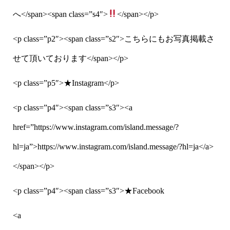
へ</span><span class=”s4″>
</span></p>
<p class=”p2″><span class=”s2″>こちらにもお写真掲載さ
せて頂いております</span></p>
<p class=”p5″>★Instagram</p>
<p class=”p4″><span class=”s3″><a
href=”https://www.instagram.com/island.message/?
hl=ja”>https://www.instagram.com/island.message/?hl=ja</a>
</span></p>
<p class=”p4″><span class=”s3″>★Facebook
<a