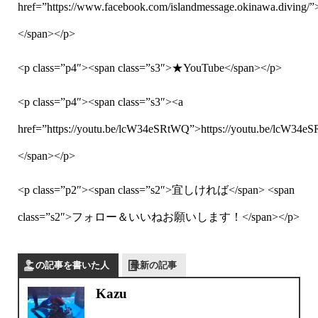
href=”https://www.facebook.com/islandmessage.okinawa.diving/”
</span></p>
<p class=”p4″><span class=”s3″>★YouTube</span></p>
<p class=”p4″><span class=”s3″><a
href=”https://youtu.be/lcW34eSRtWQ”>https://youtu.be/lcW34
</span></p>
<p class=”p2″><span class=”s2″>宜しければ</span> <span
class=”s2″>フォロー＆いいねお願いします！</span></p>
この記事を書いた人
最新の記事
Kazu