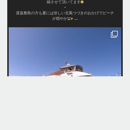
緒させて頂いてます
•
渡嘉敷島の方も夏には珍しい北風つづきのおかげでビーチ
...
が穏やか
island.message
・
・
はいさい
アイランドメッセージです
・
最近は、連日クルーザーチャーターのご利用が続いていて梅雨明け後の
どな
パーフェクトな海でバナナボートに船上BBQ、シュノーケリングとお楽
しみ頂いております
・
・
何ヶ月も前からやり取りさせて頂き温めていたご予約でしたので、お天
「
気とコンディションに恵まれて、皆さん大満足な一日を過ごして頂けて
本当によかったです
・
立公
・
ま
グ
また来年も社員旅行で沖縄へいらっしゃる際は是非ご利用ください
ね！！
ありがとうございました
ウ
・
・
...
6月 28