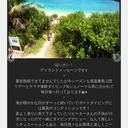
•
立公
渡嘉敷島の方も夏には珍しい北風つづきのおかげでビーチが穏やか
グ
...
8月 14
はいさい！
アイランドメッセージです
•
最近投稿できてませんでしたが今シーズンも渡嘉敷島上陸
ツアーとケラマ体験ダイビング&シュノーケル班に分かれて
毎日海へ行っております
•
海が穏やかな日がずーっと続いていてボートダイビングに
は最高のコンディションです！
昔よく潜りに来て下さっていたリピーターさんの子供が10
才になったので一緒にダイビングデビュー…なんて嬉しい
シチュエーションもあり、毎日色々なお客様と楽しくご一