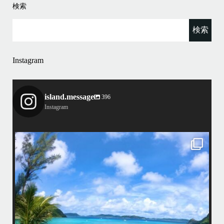
検索
Instagram
island.message
396
Instagram
island.message
はいさい！
アイランドメッセージです
•
最近投稿できてませんでしたが今シーズンも渡嘉敷島上陸ツアーとケラ
マ体験ダイビング&シュノーケル班に分かれて毎日海へ行っております
い
•
海が穏やかな日がずーっと続いていてボートダイビングには最高のコン
ディションです！
昔よく潜りに来て下さっていたリピーターさんの子供が10才になったの
で一緒にダイビングデビュー…なんて嬉しいシチュエーションもあり、
毎日色々なお客様と楽しくご一緒させて頂いてます