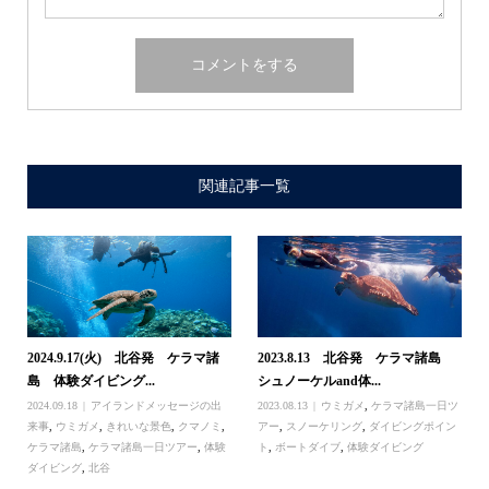
関連記事一覧
2024.9.17(火) 北谷発 ケラマ諸
2023.8.13 北谷発 ケラマ諸島
島 体験ダイビング...
シュノーケルand体...
2024.09.18
アイランドメッセージの出
2023.08.13
ウミガメ
,
ケラマ諸島一日ツ
来事
,
ウミガメ
,
きれいな景色
,
クマノミ
,
アー
,
スノーケリング
,
ダイビングポイン
ケラマ諸島
,
ケラマ諸島一日ツアー
,
体験
ト
,
ボートダイブ
,
体験ダイビング
ダイビング
,
北谷