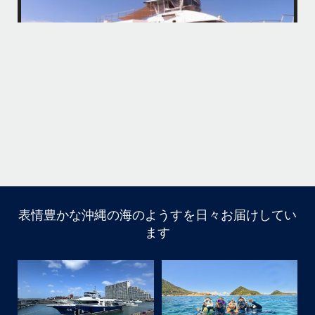
・
・
何ヶ月も前からやり取りさせて頂き温めていたご予約でしたので、お天
「
気とコンディションに恵まれて、皆さん大満足な一日を過ごして頂けて
本当によかったです
・
立公
・
ま
グ
また来年も社員旅行で沖縄へいらっしゃる際は是非ご利用ください
ね！！
ありがとうございました
ウ
・
・
...
6月 28
・
・
表情豊かな沖縄の海のようすを日々お届けしてい
はいさい
ます
アイランドメッセージです
・
最近は、連日クルーザーチャーターのご利用が続いていて
梅雨明け後のパーフェクトな海でバナナボートに船上
BBQ、シュノーケリングとお楽しみ頂いております
・
・