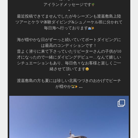
アイランドメッセージです
•
最近投稿できてませんでしたが今シーズンも渡嘉敷島上陸
ツアーとケラマ体験ダイビング&シュノーケル班に分かれて
毎日海へ行っております
•
海が穏やかな日がずーっと続いていてボートダイビングに
は最高のコンディションです！
昔よく潜りに来て下さっていたリピーターさんの子供が10
才になったので一緒にダイビングデビュー…なんて嬉しい
シチュエーションもあり、毎日色々なお客様と楽しくご一
緒させて頂いてます
•
渡嘉敷島の方も夏には珍しい北風つづきのおかげでビーチ
...
が穏やか
island.message
・
・
はいさい
アイランドメッセージです
・
最近は、連日クルーザーチャーターのご利用が続いていて梅雨明け後の
どな
パーフェクトな海でバナナボートに船上BBQ、シュノーケリングとお楽
しみ頂いております