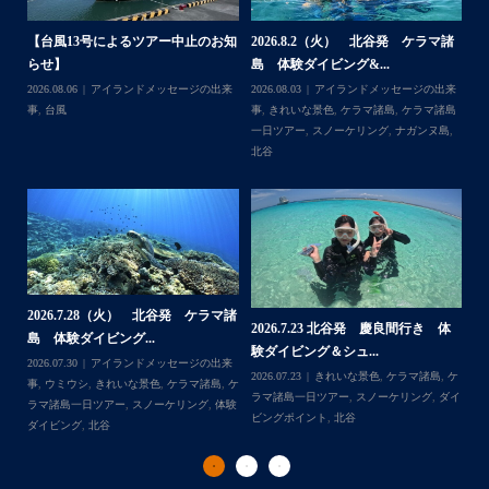
何ヶ月も前からやり取りさせて頂き温めていたご予約でし
たので、お天気とコンディションに恵まれて、皆さん大満
体
【台風13号によるツアー中止のお知
2026.8.2（火） 北谷発 ケラマ諸
2
足な一日を過ごして頂けて本当によかったです
らせ】
島 体験ダイビング&...
ュ
・
,
ケ
2026.08.06
アイランドメッセージの出来
2026.08.03
アイランドメッセージの出来
202
・
ダイ
事
,
台風
事
,
きれいな景色
,
ケラマ諸島
,
ケラマ諸島
マ
また来年も社員旅行で沖縄へいらっしゃる際は是非ご利用
一日ツアー
,
スノーケリング
,
ナガンヌ島
,
ン
くださいね！！
北谷
グ
ありがとうございました
・
・
...
2026.7.28（火） 北谷発 ケラマ諸
2
2026.7.23 北谷発 慶良間行き 体
マ諸
島 体験ダイビング...
島
験ダイビング＆シュ...
2026.07.30
アイランドメッセージの出来
202
Follow on Instagram
2026.07.23
きれいな景色
,
ケラマ諸島
,
ケ
来
事
,
ウミウシ
,
きれいな景色
,
ケラマ諸島
,
ケ
事
ラマ諸島一日ツアー
,
スノーケリング
,
ダイ
,
ケ
ラマ諸島一日ツアー
,
スノーケリング
,
体験
ラ
ビングポイント
,
北谷
ダイビング
,
北谷
ト