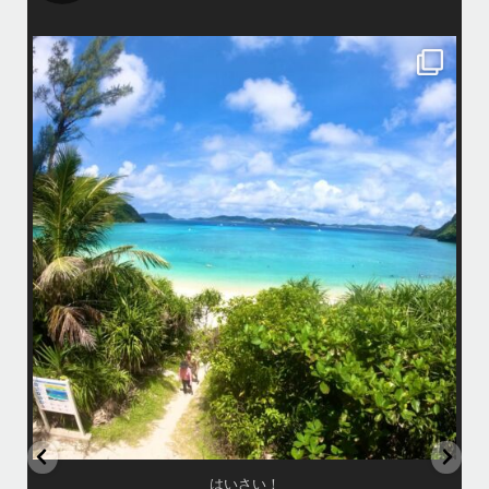
island.message
はいさい！
アイランドメッセージです
•
最近投稿できてませんでしたが今シーズンも渡嘉敷島上陸ツアーとケラ
マ体験ダイビング&シュノーケル班に分かれて毎日海へ行っております
い
•
海が穏やかな日がずーっと続いていてボートダイビングには最高のコン
ディションです！
昔よく潜りに来て下さっていたリピーターさんの子供が10才になったの
で一緒にダイビングデビュー…なんて嬉しいシチュエーションもあり、
毎日色々なお客様と楽しくご一緒させて頂いてます
•
立公
渡嘉敷島の方も夏には珍しい北風つづきのおかげでビーチが穏やか
グ
...
8月 14
はいさい！