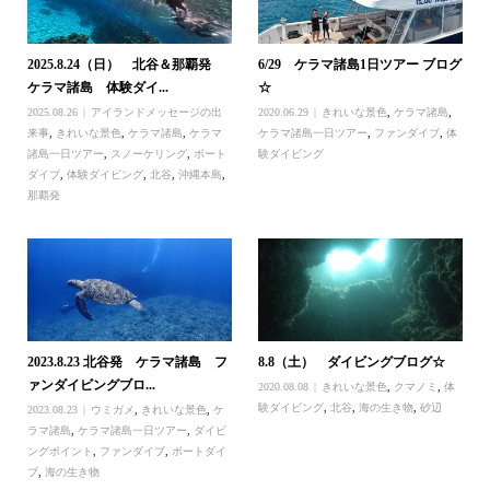
2025.8.24（日） 北谷＆那覇発
6/29 ケラマ諸島1日ツアー ブログ
ケラマ諸島 体験ダイ...
☆
2025.08.26
アイランドメッセージの出
2020.06.29
きれいな景色
,
ケラマ諸島
,
来事
,
きれいな景色
,
ケラマ諸島
,
ケラマ
ケラマ諸島一日ツアー
,
ファンダイブ
,
体
諸島一日ツアー
,
スノーケリング
,
ボート
験ダイビング
ダイブ
,
体験ダイビング
,
北谷
,
沖縄本島
,
那覇発
2023.8.23 北谷発 ケラマ諸島 フ
8.8（土） ダイビングブログ☆
ァンダイビングブロ...
2020.08.08
きれいな景色
,
クマノミ
,
体
験ダイビング
,
北谷
,
海の生き物
,
砂辺
2023.08.23
ウミガメ
,
きれいな景色
,
ケ
ラマ諸島
,
ケラマ諸島一日ツアー
,
ダイビ
ングポイント
,
ファンダイブ
,
ボートダイ
ブ
,
海の生き物