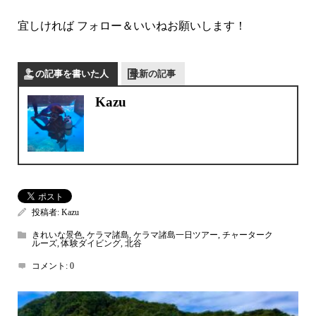
宜しければ
フォロー＆いいねお願いします！
この記事を書いた人
最新の記事
Kazu
投稿者:
Kazu
きれいな景色
,
ケラマ諸島
,
ケラマ諸島一日ツアー
,
チャーターク
ルーズ
,
体験ダイビング
,
北谷
コメント:
0