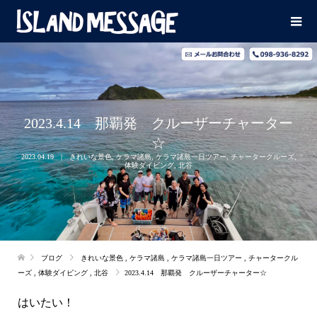
2023.4.14 那覇発 クルーザーチャーター
☆
2023.04.19
きれいな景色
,
ケラマ諸島
,
ケラマ諸島一日ツアー
,
チャータークルーズ
,
体験ダイビング
,
北谷
ブログ
きれいな景色
,
ケラマ諸島
,
ケラマ諸島一日ツアー
,
チャータークル
ーズ
,
体験ダイビング
,
北谷
2023.4.14 那覇発 クルーザーチャーター☆
はいたい！