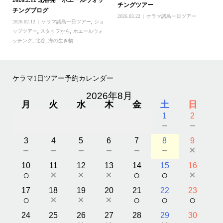
2026.2.12 北谷発 ホエールウォッ
チングツアー
チングブログ
2026.03.22
ケラマ諸島一日ツアー
2026.02.12
ケラマ諸島一日ツアー
,
ショ
ップツアー
,
スタッフから
,
ホエールウォ
ッチング
,
北谷
,
海の生き物
ケラマ1日ツアー予約カレンダー
2026年8月
月
火
水
木
金
土
日
1
2
－
－
3
4
5
6
7
8
9
－
－
－
－
－
－
×
10
11
12
13
14
15
16
○
×
×
×
○
○
×
17
18
19
20
21
22
23
○
×
×
×
○
○
○
24
25
26
27
28
29
30