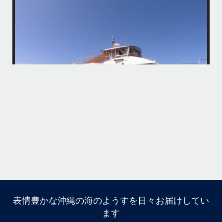
・
・
はいさい
アイランドメッセージです
・
最近は、連日クルーザーチャーターのご利用が続いていて梅雨明け後の
どな
パーフェクトな海でバナナボートに船上BBQ、シュノーケリングとお楽
しみ頂いております
・
・
何ヶ月も前からやり取りさせて頂き温めていたご予約でしたので、お天
「
気とコンディションに恵まれて、皆さん大満足な一日を過ごして頂けて
本当によかったです
・
立公
・
ま
グ
また来年も社員旅行で沖縄へいらっしゃる際は是非ご利用ください
ね！！
ありがとうございました
ウ
・
・
...
6月 28
・
・
表情豊かな沖縄の海のようすを日々お届けしてい
はいさい
ます
アイランドメッセージです