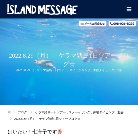
2022.8.29（月） ケラマ諸島1日ツアーブロ
グ☆
2022.08.29
ケラマ諸島一日ツアー
,
スノーケリング
,
体験ダイビング
,
北谷
ブログ
ケラマ諸島一日ツアー
,
スノーケリング
,
体験ダイビング
,
北谷
2022.8.29（月） ケラマ諸島1日ツアーブログ☆
はいたい！七海子です