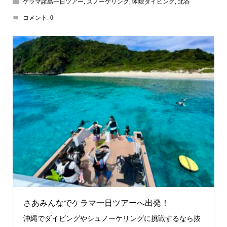
ケラマ諸島一日ツアー
,
スノーケリング
,
体験ダイビング
,
北谷
コメント:
0
さあみんなでケラマ一日ツアーへ出発！
沖縄でダイビングやシュノーケリングに挑戦するなら抜