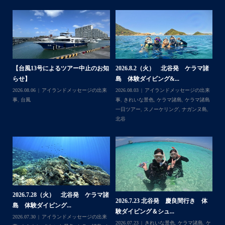
・
最近は、連日クルーザーチャーターのご利用が続いていて
梅雨明け後のパーフェクトな海でバナナボートに船上
BBQ、シュノーケリングとお楽しみ頂いております
・
・
何ヶ月も前からやり取りさせて頂き温めていたご予約でし
たので、お天気とコンディションに恵まれて、皆さん大満
.8.2（火） 北谷発 ケラマ諸
2026.7.18 北谷発 慶良間行き シ
2026.7.6
足な一日を過ごして頂けて本当によかったです
ダイビング&...
ュノーケル＆ダイビ...
島 ３ダイブ体験
・
3
アイランドメッセージの出来
2026.07.19
ウミガメ
,
きれいな景色
,
ケラ
2026.07.08
アイ
・
いな景色
,
ケラマ諸島
,
ケラマ諸島
マ諸島
,
ケラマ諸島一日ツアー
,
スノーケリ
事
,
きれいな景色
また来年も社員旅行で沖縄へいらっしゃる際は是非ご利用
ー
,
スノーケリング
,
ナガンヌ島
,
ング
,
ダイビングポイント
,
体験ダイビン
一日ツアー
,
スノ
くださいね！！
グ
,
北谷
,
海の生き物
ブ
,
北谷
,
沖縄本
ありがとうございました
・
・
...
2026.7.1（水） 北谷発 ケラマ諸
2026.6.29
.7.23 北谷発 慶良間行き 体
島 体験ダイビング&...
チャーター ブログ
ング＆シュ...
2026.07.06
アイランドメッセージの出来
2026.07.03
BBQ
Follow on Instagram
3
きれいな景色
,
ケラマ諸島
,
ケ