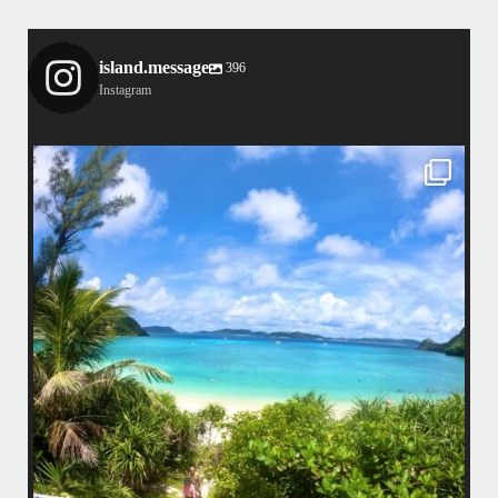
island.message
396
Instagram
island.message
はいさい！
アイランドメッセージです
•
最近投稿できてませんでしたが今シーズンも渡嘉敷島上陸ツアーとケラ
マ体験ダイビング&シュノーケル班に分かれて毎日海へ行っております
い
•
海が穏やかな日がずーっと続いていてボートダイビングには最高のコン
ディションです！
昔よく潜りに来て下さっていたリピーターさんの子供が10才になったの
で一緒にダイビングデビュー…なんて嬉しいシチュエーションもあり、
毎日色々なお客様と楽しくご一緒させて頂いてます
•
立公
渡嘉敷島の方も夏には珍しい北風つづきのおかげでビーチが穏やか
グ
...
8月 14