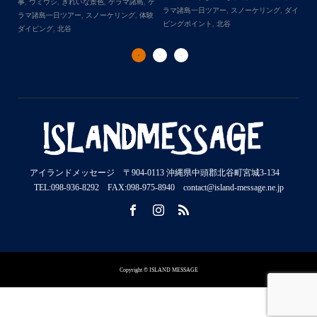
事
,
ウミガメ
,
きれいな景色
,
ケラマ諸島
,
ケ
の出来事
,
きれい
一日ツアー
,
スノーケリング
,
ダイ
ラマ諸島一日ツアー
,
スノーケリング
,
ボー
アー
,
スノーケリ
イント
,
北谷
トダイブ
,
体験ダイビング
,
北谷
,
沖縄本島
ズ
,
沖縄本島
,
社
アイランドメッセージ 〒904-0113 沖縄県中頭郡北谷町宮城3-134
TEL:098-936-8292 FAX:098-975-8940 contact@island-message.ne.jp
Copyright © ISLAND MESSAGE