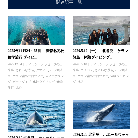
関連記事一覧
2025年11月24・25日 青森北高校
2026.5.10（土） 北谷発 ケラマ
修学旅行 ダイビ...
諸島 体験ダイビング...
2025.12.04
アイランドメッセージの出
2026.05.10
アイランドメッセージの出
来事
,
きれいな景色
,
クマノミ
,
ケラマ諸
来事
,
ウミガメ
,
きれいな景色
,
ケラマ諸
島
,
ケラマ諸島一日ツアー
,
スノーケリン
島
,
ケラマ諸島一日ツアー
,
体験ダイビン
グ
,
ボートダイブ
,
体験ダイビング
,
修学
グ
,
北谷
旅行
,
北谷
2026.3.22 北谷発 ホエールウォッ