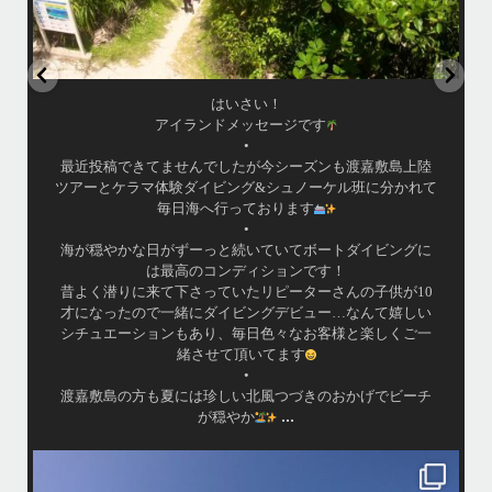
はいさい！
アイランドメッセージです
•
最近投稿できてませんでしたが今シーズンも渡嘉敷島上陸
ツアーとケラマ体験ダイビング&シュノーケル班に分かれて
毎日海へ行っております
•
海が穏やかな日がずーっと続いていてボートダイビングに
は最高のコンディションです！
昔よく潜りに来て下さっていたリピーターさんの子供が10
才になったので一緒にダイビングデビュー…なんて嬉しい
シチュエーションもあり、毎日色々なお客様と楽しくご一
緒させて頂いてます
•
渡嘉敷島の方も夏には珍しい北風つづきのおかげでビーチ
...
が穏やか
island.message