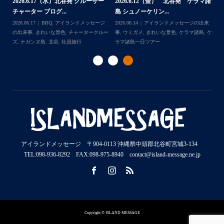
マ諸
島 体験ダイビング...
島
験ダイビング＆シュ...
2026.07.30
アイランドメッセージの出来
202
Follow on Instagram
2026.07.23
きれいな景色
,
ケラマ諸島
,
ケ
来
事
,
ウミウシ
,
きれいな景色
,
ケラマ諸島
,
ケ
事
ラマ諸島一日ツアー
,
スノーケリング
,
ダイ
,
ケ
ラマ諸島一日ツアー
,
スノーケリング
,
体験
ラ
ビングポイント
,
北谷
ダイビング
,
北谷
ト
アイランドメッセージ 〒904-0113 沖縄県中頭郡北谷町宮城3-134
TEL:098-936-8292 FAX:098-975-8940 contact@island-message.ne.jp
Copyright © ISLAND MESSAGE