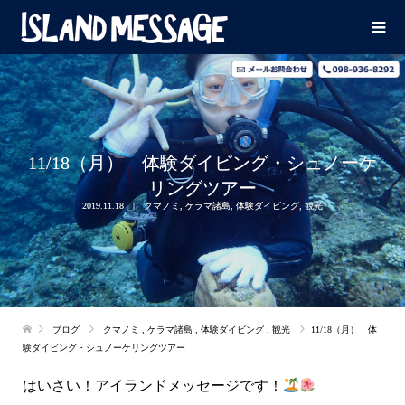
11/18（月） 体験ダイビング・シュノーケ
リングツアー
2019.11.18
クマノミ
,
ケラマ諸島
,
体験ダイビング
,
観光
ブログ
クマノミ
,
ケラマ諸島
,
体験ダイビング
,
観光
11/18（月） 体
験ダイビング・シュノーケリングツアー
はいさい！アイランドメッセージです！