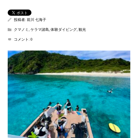
投稿者:
前川 七海子
クマノミ
,
ケラマ諸島
,
体験ダイビング
,
観光
コメント:
0