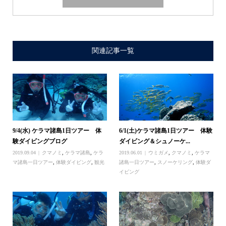
関連記事一覧
9/4(水) ケラマ諸島1日ツアー 体
6/1(土)ケラマ諸島1日ツアー 体験
験ダイビングブログ
ダイビング＆シュノーケ...
2019.09.04
クマノミ
,
ケラマ諸島
,
ケラ
2019.06.01
ウミガメ
,
クマノミ
,
ケラマ
マ諸島一日ツアー
,
体験ダイビング
,
観光
諸島一日ツアー
,
スノーケリング
,
体験ダ
イビング