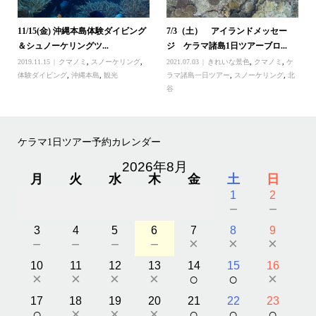
11/15(金) 沖縄本島体験ダイビング
7/3（土） アイランドメッセー
＆シュノーケリングツ...
ジ ケラマ諸島1日ツアーブロ...
2019.11.15
クマノミ
,
スノーケリング
,
2021.07.03
きれいな景色
,
クマノミ
,
ケ
体験ダイビング
,
沖縄本島
,
観光
ラマ諸島一日ツアー
,
スノーケリング
,
北
谷
ケラマ1日ツアー予約カレンダー
2026年8月
月
火
水
木
金
土
日
1
2
－
－
3
4
5
6
7
8
9
－
－
－
－
×
×
×
10
11
12
13
14
15
16
×
×
×
×
○
○
×
17
18
19
20
21
22
23
○
×
×
×
○
○
○