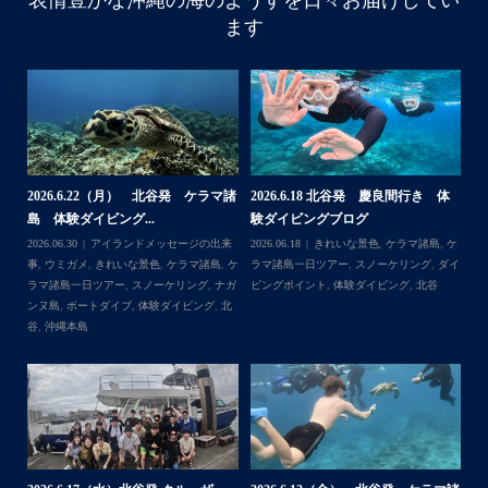
表情豊かな沖縄の海のようすを日々お届けしてい
ザーチャーター
はいさい
ます
ありがとうございました
アイランドメッセージ
・
・
ナボート、SUP、パラセーリ
最近は、連日クルーザーチャーターの
点に色々お楽しみ頂きました
梅雨明け後のパーフェクトな海でバ
〜
BBQ、シュノーケリングとお楽し
・
・
開催できたので何よりです
・
て頂けたら嬉しいです
何ヶ月も前からやり取りさせて頂き温
・
たので、お天気とコンディションに恵
体
【台風13号によるツアー中止のお知
2026.8.2（火） 北谷発 ケラマ諸
2
足な一日を過ごして頂けて本当に
らせ】
島 体験ダイビング&...
ュ
＊＊
・
,
ケ
2026.08.06
アイランドメッセージの出来
2026.08.03
アイランドメッセージの出来
202
谷町の浜川漁港を拠点に、中部
・
ダイ
事
,
台風
事
,
きれいな景色
,
ケラマ諸島
,
ケラマ諸島
マ
(#ケラマ)の日帰り#ダイビ
また来年も社員旅行で沖縄へいらっし
一日ツアー
,
スノーケリング
,
ナガンヌ島
,
ン
アーを開催しているマリンショッ
くださいね！！
北谷
グ
...
す
ありがとうございまし
・
・
...
2026.7.28（火） 北谷発 ケラマ諸
2
2026.7.23 北谷発 慶良間行き 体