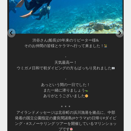
年来のリピーター様&
はいさい！
マへ行って来ました！
アイランドメッセージ
•
・
最近投稿できてませんでしたが今シー
高ー！
ツアーとケラマ体験ダイビング&シュ
の方もばっちり見れました
毎日海へ行っておりま
•
・
海が穏やかな日がずーっと続いていて
の一日でした！
は最高のコンディション
りましょう
昔よく潜りに来て下さっていたリピー
ざいました
才になったので一緒にダイビングデビ
シチュエーションもあり、毎日色々な
＊＊
緒させて頂いてます
谷町の浜川漁港を拠点に、中部
•
(#ケラマ)の日帰り#ダイビ
渡嘉敷島の方も夏には珍しい北風つづ
...
アーを開催しているマリンショッ
が穏やか
゙す