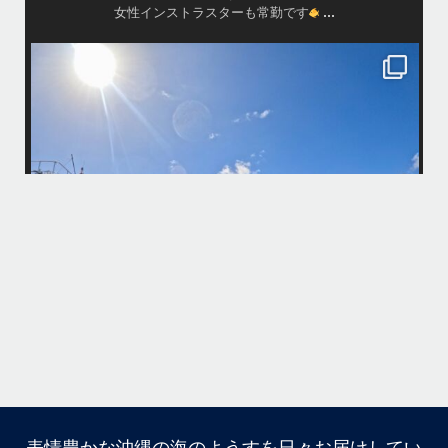
...
ターも常勤です
island.message
・
・
message
はいさい
ザーチャーター
アイランドメッセージ
ありがとうございました
・
・
最近は、連日クルーザーチャーターのご利用
ート、SUP、パラセーリングなどな
パーフェクトな海でバナナボートに船上BBQ
お楽しみ頂きましたよ〜
しみ頂いております
・
・
開催できたので何よりです
・
て頂けたら嬉しいです
何ヶ月も前からやり取りさせて頂き温めてい
・
気とコンディションに恵まれて、皆さん大満
本当によかったです
＊＊
・
浜川漁港を拠点に、中部発着の国立公
・
#ダイビング・#スノーケリング
また来年も社員旅行で沖縄へいらっしゃる
リンショップです
...
ね！！
ありがとうございまし
月 14
・
・
...
6月 28
・
・