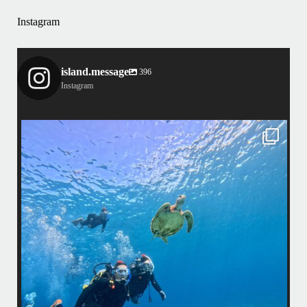
Instagram
island.message
396
Instagram
message
island.message
年来のリピーター様&
はいさい！
マへ行って来ました！
アイランドメッセージ
•
・
最近投稿できてませんでしたが今シーズンも
高ー！
マ体験ダイビング&シュノーケル班に分かれ
の方もばっちり見れました
•
・
海が穏やかな日がずーっと続いていてボート
の一日でした！
ディションです！
りましょう
昔よく潜りに来て下さっていたリピーターさん
ざいました
で一緒にダイビングデビュー…なんて嬉しい
毎日色々なお客様と楽しくご一緒さ
＊＊
•
浜川漁港を拠点に、中部発着の国立公
渡嘉敷島の方も夏には珍しい北風つづきのお
#ダイビング・#スノーケリング
...
リンショップです
8月 14
ターも常勤です
...
月 17