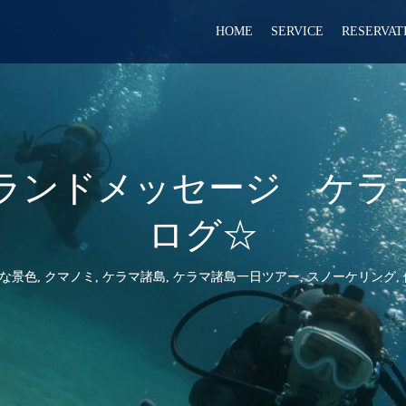
HOME
SERVICE
RESERVAT
アイランドメッセージ ケラ
ログ☆
な景色
,
クマノミ
,
ケラマ諸島
,
ケラマ諸島一日ツアー
,
スノーケリング
,