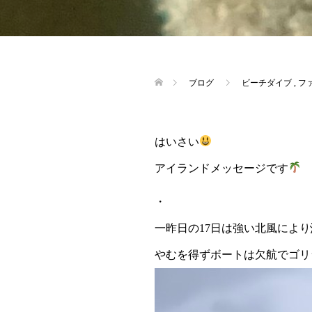
ブログ
ビーチダイブ
,
フ
はいさい
アイランドメッセージです
・
一昨日の17日は強い北風によ
やむを得ずボートは欠航でゴリ