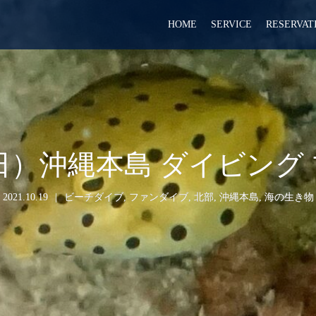
HOME
SERVICE
RESERVAT
7（日）沖縄本島 ダイビング
2021.10.19
ビーチダイブ
,
ファンダイブ
,
北部
,
沖縄本島
,
海の生き物