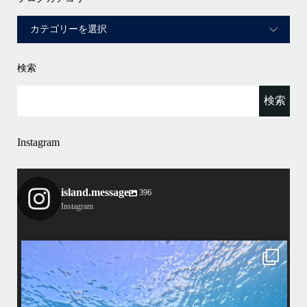
検索
Instagram
island.message
396
Instagram
island.message
はいさい！
アイランドメッセージです
•
最近投稿できてませんでしたが今シーズンも渡嘉敷島上陸ツアーとケラ
マ体験ダイビング&シュノーケル班に分かれて毎日海へ行っております