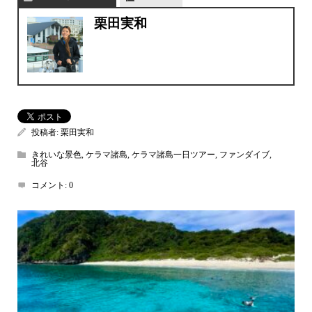
栗田実和
投稿者:
栗田実和
きれいな景色
,
ケラマ諸島
,
ケラマ諸島一日ツアー
,
ファンダイブ
,
北谷
コメント:
0