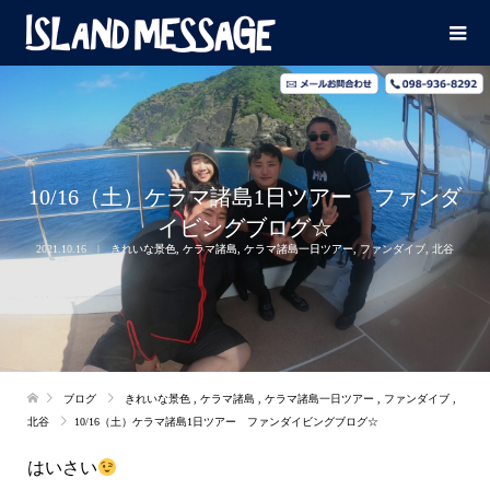
10/16（土）ケラマ諸島1日ツアー ファンダ
イビングブログ☆
2021.10.16
きれいな景色
,
ケラマ諸島
,
ケラマ諸島一日ツアー
,
ファンダイブ
,
北谷
ブログ
きれいな景色
,
ケラマ諸島
,
ケラマ諸島一日ツアー
,
ファンダイブ
,
北谷
10/16（土）ケラマ諸島1日ツアー ファンダイビングブログ☆
はいさい