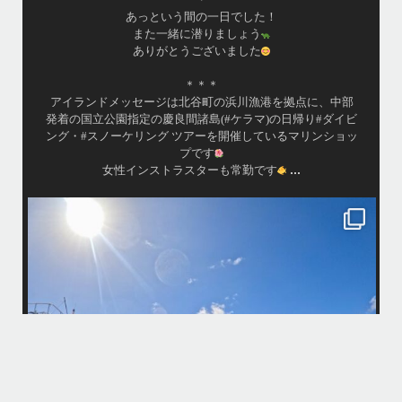
は最高のコンディションです！
昔よく潜りに来て下さっていたリピーターさんの子供が10
才になったので一緒にダイビングデビュー…なんて嬉しい
シチュエーションもあり、毎日色々なお客様と楽しくご一
緒させて頂いてます
•
渡嘉敷島の方も夏には珍しい北風つづきのおかげでビーチ
...
が穏やか
island.message
・
・
はいさい
アイランドメッセージです
・
最近は、連日クルーザーチャーターのご利用が続いていて梅雨明け後の
どな
パーフェクトな海でバナナボートに船上BBQ、シュノーケリングとお楽
しみ頂いております
・
・
何ヶ月も前からやり取りさせて頂き温めていたご予約でしたので、お天
「
気とコンディションに恵まれて、皆さん大満足な一日を過ごして頂けて
本当によかったです
・
立公
・
ま
グ
また来年も社員旅行で沖縄へいらっしゃる際は是非ご利用ください
ね！！
ありがとうございました
ウ