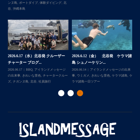
くださいね！！
北谷
グ
ありがとうございました
・
・
...
2026.7.28（火） 北谷発 ケラマ諸
2
2026.7.23 北谷発 慶良間行き 体
マ諸
島 体験ダイビング...
島
験ダイビング＆シュ...
2026.07.30
アイランドメッセージの出来
202
Follow on Instagram
2026.07.23
きれいな景色
,
ケラマ諸島
,
ケ
来
事
,
ウミウシ
,
きれいな景色
,
ケラマ諸島
,
ケ
事
ラマ諸島一日ツアー
,
スノーケリング
,
ダイ
,
ケ
ラマ諸島一日ツアー
,
スノーケリング
,
体験
ラ
ビングポイント
,
北谷
ダイビング
,
北谷
ト