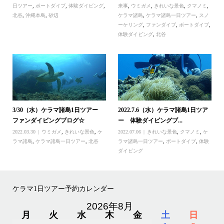
日ツアー
,
ボートダイブ
,
体験ダイビング
,
来事
,
ウミガメ
,
きれいな景色
,
クマノミ
,
北谷
,
沖縄本島
,
砂辺
ケラマ諸島
,
ケラマ諸島一日ツアー
,
スノ
ーケリング
,
ファンダイブ
,
ボートダイブ
,
体験ダイビング
,
北谷
3/30（水）ケラマ諸島1日ツアー
2022.7.6（水）ケラマ諸島1日ツア
ファンダイビングブログ☆
ー 体験ダイビングブ...
2022.03.30
ウミガメ
,
きれいな景色
,
ケ
2022.07.06
きれいな景色
,
クマノミ
,
ケ
ラマ諸島
,
ケラマ諸島一日ツアー
,
北谷
ラマ諸島一日ツアー
,
ボートダイブ
,
体験
ダイビング
ケラマ1日ツアー予約カレンダー
2026年8月
月
火
水
木
金
土
日