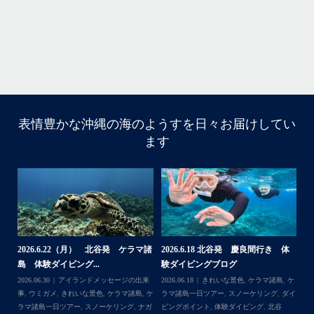
・
・
...
6月 28
・
・
表情豊かな沖縄の海のようすを日々お届けしてい
はいさい
ます
アイランドメッセージです
・
最近は、連日クルーザーチャーターのご利用が続いていて
梅雨明け後のパーフェクトな海でバナナボートに船上
BBQ、シュノーケリングとお楽しみ頂いております
・
・
何ヶ月も前からやり取りさせて頂き温めていたご予約でし
たので、お天気とコンディションに恵まれて、皆さん大満
体
【台風13号によるツアー中止のお知
2026.8.2（火） 北谷発 ケラマ諸
2
足な一日を過ごして頂けて本当によかったです
らせ】
島 体験ダイビング&...
ュ
・
,
ケ
2026.08.06
アイランドメッセージの出来
2026.08.03
アイランドメッセージの出来
202
・
ダイ
事
,
台風
事
,
きれいな景色
,
ケラマ諸島
,
ケラマ諸島
マ
また来年も社員旅行で沖縄へいらっしゃる際は是非ご利用
一日ツアー
,
スノーケリング
,
ナガンヌ島
,
ン