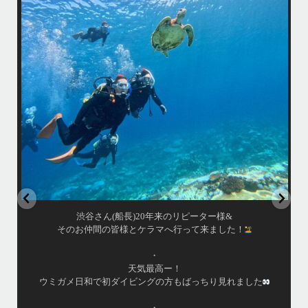
い
•
海が穏やかな日がずーっと続いていてボートダイビングには最高のコン
ディションです！
昔よく潜りに来て下さっていたリピーターさんの子供が10才になったの
で一緒にダイビングデビュー…なんて嬉しいシチュエーションもあり、
毎日色々なお客様と楽しくご一緒させて頂いてます
•
立公
渡嘉敷島の方も夏には珍しい北風つづきのおかげでビーチが穏やか
グ
...
8月 14
はいさい！
アイランドメッセージです
•
最近投稿できてませんでしたが今シーズンも渡嘉敷島上陸
ツアーとケラマ体験ダイビング&シュノーケル班に分かれて
毎日海へ行っております
•
海が穏やかな日がずーっと続いていてボートダイビングに