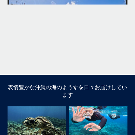
海も荒れずにいい天気の中開催できたので何よりです
また来年もリピートして頂けたら嬉しいです
何
・
気
＊＊＊
アイランドメッセージは北谷町の浜川漁港を拠点に、中部発着の国立公
園指定の慶良間諸島(#ケラマ)の日帰り#ダイビング・#スノーケリング
ツアーを開催しているマリンショップです
...
10月 14
立公
グ
表情豊かな沖縄の海のようすを日々お届けしてい
10月前半クルーザーチャーター
ます
たくさんのご利用本当にありがとうございました
・
BBQにジェットスキー、バナナボート、SUP、パラセーリ
ングなどなど…勇海号を拠点に色々お楽しみ頂きました
よ〜
・
海も荒れずにいい天気の中開催できたので何よりです
また来年もリピートして頂けたら嬉しいです