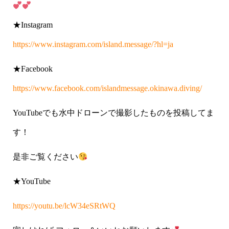
★Instagram
https://www.instagram.com/island.message/?hl=ja
★Facebook
https://www.facebook.com/islandmessage.okinawa.diving/
YouTubeでも水中ドローンで撮影したものを投稿してま
す！
是非ご覧ください
★YouTube
https://youtu.be/lcW34eSRtWQ