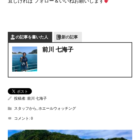
宜しければ フォロー＆いいねお願いします
この記事を書いた人
最新の記事
前川 七海子
投稿者:
前川 七海子
スタッフから
,
ホエールウォッチング
コメント:
0