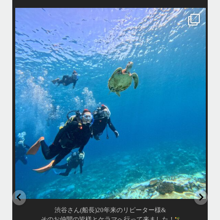
island.message
渋谷さん(船長)20年来のリピーター様&
そのお仲間の皆様とケラマへ行って来ました！
・
最
天気最高ー！
マ
ウミガメ日和で初ダイビングの方もばっちり見れました
きま
・
海
あっという間の一日でした！
また一緒に潜りましょう
昔
ありがとうございました
で
＊＊＊
アイランドメッセージは北谷町の浜川漁港を拠点に、中部発着の国立公
渡
園指定の慶良間諸島(#ケラマ)の日帰り#ダイビング・#スノーケリング
ツアーを開催しているマリンショップです
女性インストラスターも常勤です
...
10月 17
渋谷さん(船長)20年来のリピーター様&
そのお仲間の皆様とケラマへ行って来ました！