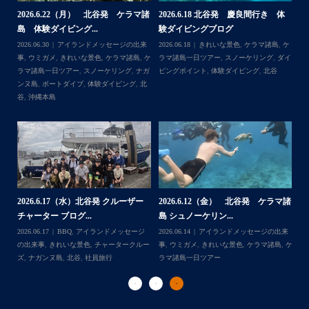
・
2026.6.18 北谷発 慶良間行き 体
【台風13号によるツアー中止のお知
2026
験ダイビングブログ
らせ】
島 体験
＊＊＊
026.06.18
きれいな景色
,
ケラマ諸島
,
ケ
2026.08.06
アイランドメッセージの出来
2026.08.0
アイランドメッセージは北谷町の浜川漁港を拠点に、中部
ラマ諸島一日ツアー
,
スノーケリング
,
ダイ
事
,
台風
事
,
きれ
発着の国立公園指定の慶良間諸島(#ケラマ)の日帰り#ダイビ
ビングポイント
,
体験ダイビング
,
北谷
一日ツア
ング・#スノーケリング ツアーを開催しているマリンショッ
北谷
...
゙
プです
ッ
2026.7.28（火） 北谷発 ケラマ諸
2026.
2026.6.12（金） 北谷発 ケラマ諸
島 体験ダイビング...
験ダイビ
島 シュノーケリン...
2026.07.30
アイランドメッセージの出来
Follow on Instagram
2026.07.2
026.06.14
アイランドメッセージの出来
事
,
ウミウシ
,
きれいな景色
,
ケラマ諸島
,
ケ
ラマ諸島
事
,
ウミガメ
,
きれいな景色
,
ケラマ諸島
,
ケ
ラマ諸島一日ツアー
,
スノーケリング
,
体験
ビングポ
ラマ諸島一日ツアー
ダイビング
,
北谷