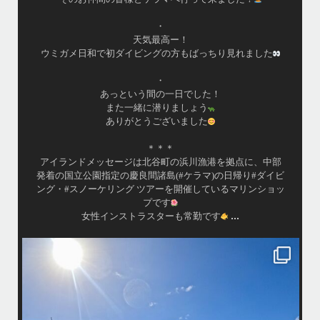
・
天気最高ー！
ウミガメ日和で初ダイビングの方もばっちり見れました
・
あっという間の一日でした！
また一緒に潜りましょう
ありがとうございました
＊＊＊
アイランドメッセージは北谷町の浜川漁港を拠点に、中部
発着の国立公園指定の慶良間諸島(#ケラマ)の日帰り#ダイビ
ング・#スノーケリング ツアーを開催しているマリンショッ
プです
...
女性インストラスターも常勤です
island.message
10月前半クルーザーチャーター
たくさんのご利用本当にありがとうございました
・
最
BBQにジェットスキー、バナナボート、SUP、パラセーリングなどな
パ
ど…勇海号を拠点に色々お楽しみ頂きましたよ〜
・