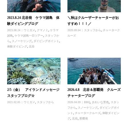
2023.8.24 北谷発 ケラマ諸島 体
＼秋はクルーザーチャーターがお
験ダイビングブログ
すすめ！！！／
2023.08.24
ウミガメ
,
クマノミ
,
ケラマ
2020.09.04
スタッフから
,
チャーターク
諸島
,
ケラマ諸島一日ツアー
,
スタッフか
ルーズ
ら
,
スノーケリング
,
ダイビングポイント
,
体験ダイビング
,
北谷
2/5（金） アイランドメッセージ
2026.4.8 北谷＆那覇発 クルーズ
スタッフブログ☆
チャーターブログ
2021.02.05
ウミガメ
,
スタッフから
2026.04.09
BBQ
,
きれいな景色
,
スタッ
フから
,
スノーケリング
,
ダイビングポイ
ント
,
チャータークルーズ
,
体験ダイビン
グ
,
北谷
,
那覇発