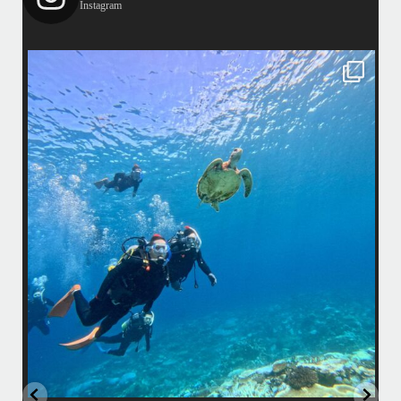
Instagram
island.message
渋谷さん(船長)20年来のリピーター様&
そのお仲間の皆様とケラマへ行って来ました！
・
最
天気最高ー！
マ
ウミガメ日和で初ダイビングの方もばっちり見れました
きま
・
海
あっという間の一日でした！
また一緒に潜りましょう
昔
ありがとうございました
で
＊＊＊
アイランドメッセージは北谷町の浜川漁港を拠点に、中部発着の国立公
渡
園指定の慶良間諸島(#ケラマ)の日帰り#ダイビング・#スノーケリング
ツアーを開催しているマリンショップです
女性インストラスターも常勤です
...
10月 17