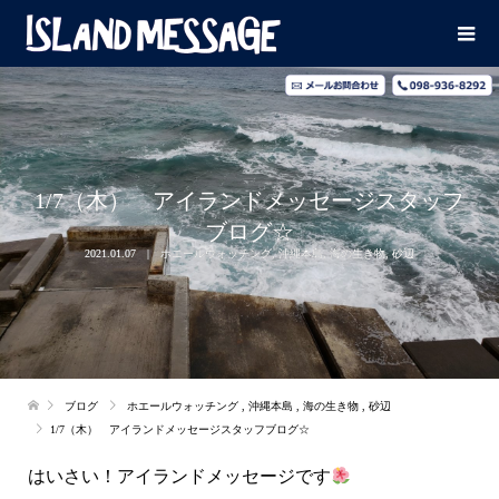
1/7（木） アイランドメッセージスタッフ
ブログ☆
2021.01.07
ホエールウォッチング
,
沖縄本島
,
海の生き物
,
砂辺
ブログ
ホエールウォッチング
,
沖縄本島
,
海の生き物
,
砂辺
1/7（木） アイランドメッセージスタッフブログ☆
はいさい！アイランドメッセージです