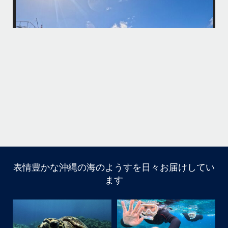
BBQにジェットスキー、バナナボート、SUP、パラセーリングなどな
パ
ど…勇海号を拠点に色々お楽しみ頂きましたよ〜
・
海も荒れずにいい天気の中開催できたので何よりです
また来年もリピートして頂けたら嬉しいです
何
・
気
＊＊＊
アイランドメッセージは北谷町の浜川漁港を拠点に、中部発着の国立公
園指定の慶良間諸島(#ケラマ)の日帰り#ダイビング・#スノーケリング
ツアーを開催しているマリンショップです
...
10月 14
立公
グ
表情豊かな沖縄の海のようすを日々お届けしてい
10月前半クルーザーチャーター
ます
たくさんのご利用本当にありがとうございました
・
BBQにジェットスキー、バナナボート、SUP、パラセーリ
ングなどなど…勇海号を拠点に色々お楽しみ頂きました
よ〜