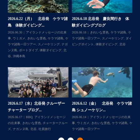
・
海も荒れずにいい天気の中開催できたので何よりです
また来年もリピートして頂けたら嬉しいです
・
諸
2026.6.22（月） 北谷発 ケラマ諸
2026.6.18 北谷発 慶良間行き 体
【
島 体験ダイビング...
験ダイビングブログ
ら
＊＊＊
来
2026.06.30
アイランドメッセージの出来
2026.06.18
きれいな景色
,
ケラマ諸島
,
ケ
202
アイランドメッセージは北谷町の浜川漁港を拠点に、中部
島
事
,
ウミガメ
,
きれいな景色
,
ケラマ諸島
,
ケ
ラマ諸島一日ツアー
,
スノーケリング
,
ダイ
事
発着の国立公園指定の慶良間諸島(#ケラマ)の日帰り#ダイビ
イ
ラマ諸島一日ツアー
,
スノーケリング
,
ナガ
ビングポイント
,
体験ダイビング
,
北谷
ング・#スノーケリング ツアーを開催しているマリンショッ
ンヌ島
,
ボートダイブ
,
体験ダイビング
,
北
...
゙
プです
谷
,
沖縄本島
ッ
ー
2
2026.6.17（水）北谷発 クルーザー
2026.6.12（金） 北谷発 ケラマ諸
島
チャーター ブログ...
島 シュノーケリン...
ジ
202
Follow on Instagram
日ツ
2026.06.17
BBQ
,
アイランドメッセージ
2026.06.14
アイランドメッセージの出来
事
ー
の出来事
,
きれいな景色
,
チャータークルー
事
,
ウミガメ
,
きれいな景色
,
ケラマ諸島
,
ケ
ラ
ズ
,
ナガンヌ島
,
北谷
,
社員旅行
ラマ諸島一日ツアー
ダ