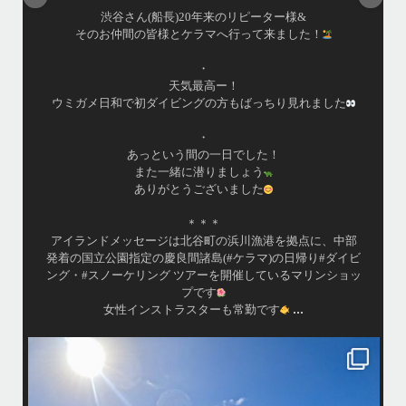
渋谷さん(船長)20年来のリピーター様&
そのお仲間の皆様とケラマへ行って来ました！
・
天気最高ー！
ウミガメ日和で初ダイビングの方もばっちり見れました
・
あっという間の一日でした！
また一緒に潜りましょう
ありがとうございました
＊＊＊
アイランドメッセージは北谷町の浜川漁港を拠点に、中部
発着の国立公園指定の慶良間諸島(#ケラマ)の日帰り#ダイビ
ング・#スノーケリング ツアーを開催しているマリンショッ
プです
...
女性インストラスターも常勤です
island.message
10月前半クルーザーチャーター
たくさんのご利用本当にありがとうございました
・
最