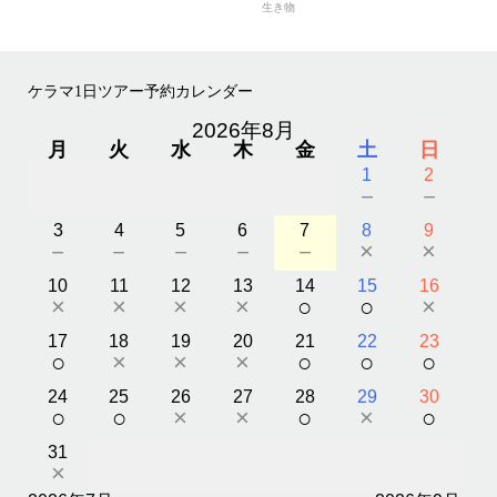
生き物
ケラマ1日ツアー予約カレンダー
2026年8月
月
火
水
木
金
土
日
1
2
－
－
3
4
5
6
7
8
9
－
－
－
－
－
×
×
10
11
12
13
14
15
16
×
×
×
×
○
○
×
17
18
19
20
21
22
23
○
×
×
×
○
○
○
24
25
26
27
28
29
30
○
○
×
×
○
×
○
31
×