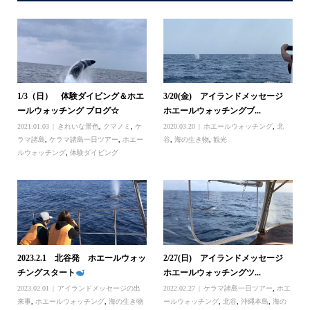
1/3（日） 体験ダイビング＆ホエ
3/20(金) アイランドメッセージ
ールウォッチング ブログ☆
ホエールウォッチングブ...
2021.01.03
きれいな景色
,
クマノミ
,
ケ
2020.03.20
ホエールウォッチング
,
北
ラマ諸島
,
ケラマ諸島一日ツアー
,
ホエー
谷
,
海の生き物
,
観光
ルウォッチング
,
体験ダイビング
2023.2.1 北谷発 ホエールウォッ
2/27(日) アイランドメッセージ
チングスタート
ホエールウォッチングツ...
2023.02.01
アイランドメッセージの出
2022.02.27
ケラマ諸島一日ツアー
,
ホエ
来事
,
ホエールウォッチング
,
海の生き物
ールウォッチング
,
北谷
,
沖縄本島
,
海の