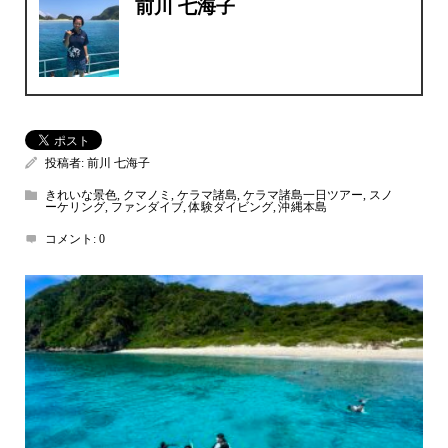
前川 七海子
投稿者:
前川 七海子
きれいな景色
,
クマノミ
,
ケラマ諸島
,
ケラマ諸島一日ツアー
,
スノ
ーケリング
,
ファンダイブ
,
体験ダイビング
,
沖縄本島
コメント:
0