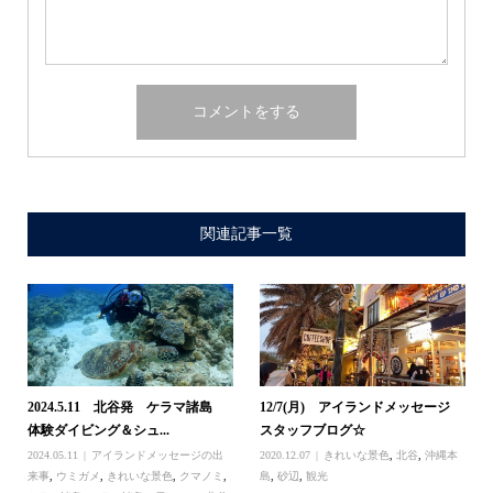
関連記事一覧
2024.5.11 北谷発 ケラマ諸島
12/7(月) アイランドメッセージ
体験ダイビング＆シュ...
スタッフブログ☆
2024.05.11
アイランドメッセージの出
2020.12.07
きれいな景色
,
北谷
,
沖縄本
来事
,
ウミガメ
,
きれいな景色
,
クマノミ
,
島
,
砂辺
,
観光