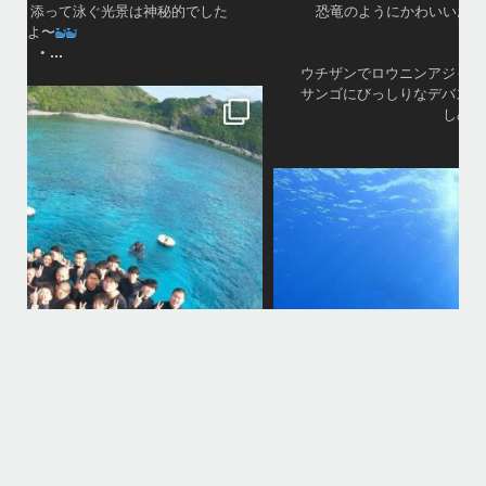
恐竜のようにかわいいお顔に夢中になりましたょ〜
•
ウチザンでロウニンアジも見れて、砂地では小さいエビや
サンゴにびっしりなデバスズメダイなど冬らしい景色も楽
しめました
...
•
island.message
はいさ〜い
今回は家族でご参加頂きました
海になかなか入ってくれなくて苦戦
でも途中からガンガン入ってくれ良かった
大人は全員ダイビング！！！
カメも全員会えてよかった
りた
今回の船はほかの船が行かないところなのでカメが人馴れしてなくてス
先
グに逃げられる
ホワイトチップも近くまで寄ってきて怖かった
家族の集合写真はいいね
次回は夏！お待ちしてます
＊＊＊
...
11月 5