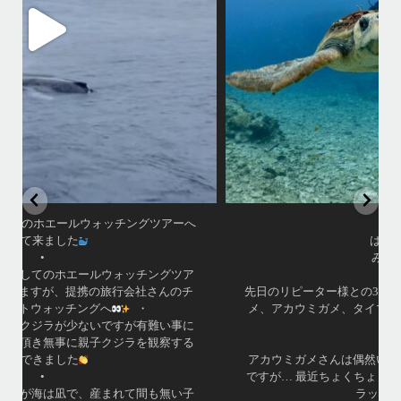
•
ウチザンでロウニンアジも見れて、砂地では小さいエビやサンゴにびっ
しりなデバスズメダイなど冬らしい景色も楽しめました
•
...
11月 25
•
はいさい！
みわです
•
先日のリピーター様との3日間のダイビングではアオウミガ
メ、アカウミガメ、タイマイとトリプルカメが見られまし
た
•
アカウミガメさんは偶然いてくれない限り探すのは難しい
ですが… 最近ちょくちょく見れているようなので会えたら
ラッキーです