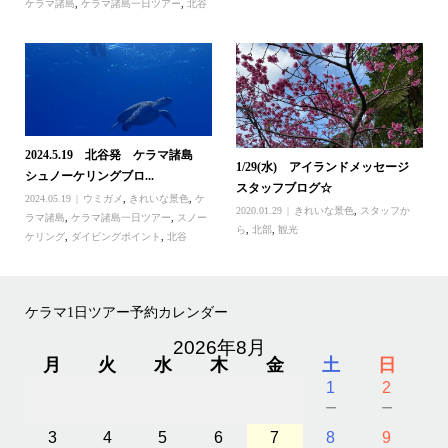
ケラマ諸島
,
ケラマ諸島一日ツアー
,
北谷
2024.5.19 北谷発 ケラマ諸島
1/29(水) アイランドメッセージ
シュノーケリングブロ...
スタッフブログ☆
2024.05.19
ウミガメ
,
きれいな景色
,
ケ
2020.01.29
きれいな景色
,
スタッフか
ラマ諸島
,
ケラマ諸島一日ツアー
,
スノー
ら
,
北部
,
観光
ケリング
,
ダイビングポイント
,
北谷
ケラマ1日ツアー予約カレンダー
2026年8月
月
火
水
木
金
土
日
1
2
－
－
3
4
5
6
7
8
9