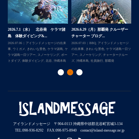
2026.7.1（水） 北谷発 ケラマ諸
2026.6.29（月）那覇発 クルーザー
体
2
島 体験ダイビング&...
チャーター ブログ...
チ
2026.07.06
アイランドメッセージの出来
2026.07.03
BBQ
,
アイランドメッセージ
Follow on Instagram
,
ケ
事
,
ウミガメ
,
きれいな景色
,
ケラマ諸島
,
ケ
の出来事
,
きれいな景色
,
ケラマ諸島一日ツ
202
ダイ
ラマ諸島一日ツアー
,
スノーケリング
,
ボー
アー
,
スノーケリング
,
チャータークルー
の
トダイブ
,
体験ダイビング
,
北谷
,
沖縄本島
ズ
,
沖縄本島
,
社員旅行
,
那覇発
ズ
アイランドメッセージ 〒904-0113 沖縄県中頭郡北谷町宮城3-134
TEL:098-936-8292 FAX:098-975-8940 contact@island-message.ne.jp