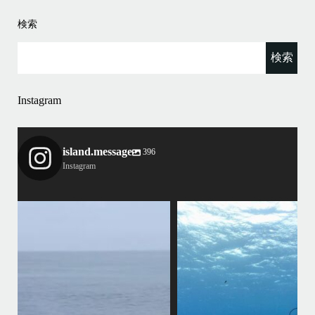
検索
Instagram
island.message
396
Instagram
island.message
まし
•
はいさい！
みわです
で終
•
ッチ
先日のリピーター様との3日間のダイビングではアオウミガメ、アカウ
ミガメ、タイマイとトリプルカメが見られました
グ船
•
アカウミガメさんは偶然いてくれない限り探すのは難しいですが… 最近
ア
ちょくちょく見れているようなので会えたらラッキーです
園
母ク
恐竜のようにかわいいお顔に夢中になりましたょ〜