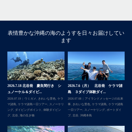
表情豊かな沖縄の海のようすを日々お届けしてい
はいさ〜い
ます
今回は家族でご参加頂きました
海になかなか入ってくれなくて苦戦
でも途中からガンガン入ってくれ良かった
大人は全員ダイビング！！！
カメも全員会えてよかった
今回の船はほかの船が行かないところなのでカメが人馴れ
してなくてスグに逃げられる
ホワイトチップも近くまで寄ってきて怖かった
家族の集合写真はいいね
諸
2026.7.18 北谷発 慶良間行き シ
2026.7.6（月） 北谷発 ケラマ諸
2
次回は夏！お待ちしてます
ュノーケル＆ダイビ...
島 ３ダイブ体験ダイ...
島
来
2026.07.19
ウミガメ
,
きれいな景色
,
ケラ
2026.07.08
アイランドメッセージの出来
202
...
＊＊＊
島
マ諸島
,
ケラマ諸島一日ツアー
,
スノーケリ
事
,
きれいな景色
,
ケラマ諸島
,
ケラマ諸島
事
島
,
ング
,
ダイビングポイント
,
体験ダイビン
一日ツアー
,
スノーケリング
,
ボートダイ
ラ
グ
,
北谷
,
海の生き物
ブ
,
北谷
,
沖縄本島
ン
谷