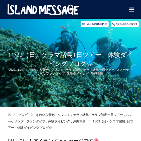
11/22（日）ケラマ諸島1日ツアー 体験ダイ
ビングブログ☆
2020.11.23
きれいな景色
,
クマノミ
,
ケラマ諸島
,
ケラマ諸島一日ツアー
,
スノーケリ
ング
,
ファンダイブ
,
体験ダイビング
,
沖縄本島
ブログ
きれいな景色
,
クマノミ
,
ケラマ諸島
,
ケラマ諸島一日ツアー
,
スノ
ーケリング
,
ファンダイブ
,
体験ダイビング
,
沖縄本島
11/22（日）ケラマ諸島1日ツ
アー 体験ダイビングブログ☆
はいさい！アイランドメッセージです