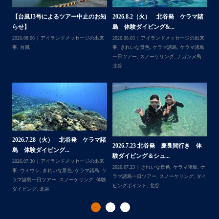
なかなかできない経験
今回は海の世界にほんの少し足を入れただけなのでもっと
体
【台風13号によるツアー中止のお知
2026.8.2（火） 北谷発 ケラマ諸
2
もっと知りたくなったら是非ライセンス取得して遊びに来
らせ】
島 体験ダイビング&...
ュ
...
てね
,
ケ
2026.08.06
アイランドメッセージの出来
2026.08.03
アイランドメッセージの出来
202
ダイ
事
,
台風
事
,
きれいな景色
,
ケラマ諸島
,
ケラマ諸島
マ
一日ツアー
,
スノーケリング
,
ナガンヌ島
,
ン
北谷
グ
2026.7.28（火） 北谷発 ケラマ諸
2
2026.7.23 北谷発 慶良間行き 体
マ諸
島 体験ダイビング...
島
験ダイビング＆シュ...
2026.07.30
アイランドメッセージの出来
202
Follow on Instagram
2026.07.23
きれいな景色
,
ケラマ諸島
,
ケ
来
事
,
ウミウシ
,
きれいな景色
,
ケラマ諸島
,
ケ
事
ラマ諸島一日ツアー
,
スノーケリング
,
ダイ
,
ケ
ラマ諸島一日ツアー
,
スノーケリング
,
体験
ラ
ビングポイント
,
北谷
ダイビング
,
北谷
ト