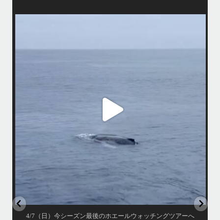
island.message
4/7（日）今シーズン最後のホエールウォッチングツアーへ行って来まし
マで
た
•
アイランドメッセージとしてのホエールウォッチングツアーは3/31で終
了しておりますが、提携の旅行会社さんのチャーターでラストウォッチ
先
ごし
ングへ
・
この時期になるとやはりクジラが少ないですが有難い事にダイビング船
から情報を頂き無事に親子クジラを観察する事ができました
ア
•
小雨降りしきる中でしたが海は凪で、産まれて間も無い子クジラと母ク
ジラが寄り添って泳ぐ光景は神秘的でしたよ〜
•
...
ウ
4月 7
4/7（日）今シーズン最後のホエールウォッチングツアーへ