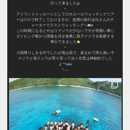
行って来ました
•
アイランドメッセージとしてのホエールウォッチングツア
ーは3/31で終了しておりますが、提携の旅行会社さんのチ
ャーターでラストウォッチングへ
・
この時期になるとやはりクジラが少ないですが有難い事に
ダイビング船から情報を頂き無事に親子クジラを観察する
事ができました
•
小雨降りしきる中でしたが海は凪で、産まれて間も無い子
クジラと母クジラが寄り添って泳ぐ光景は神秘的でした
よ〜
...
•
island.message
はいさ〜い！
今年も青森高校の修学旅行～体験ダイビング～
1日目は呼吸の練習！！！
2日目は実際に泳いで遊んでみよう！
水中で呼吸ができる不思議な遊びはどうだっかな？！？！
タイミングがよかったチームはカメも見れてチョーラッキー
スポーツ科なので運動神経抜群
海況は荒れてましたが、2日間とも船出せたのは運がいいね！！
高校生でダイビングできるのは羨ましい！！！
なかなかできない経験