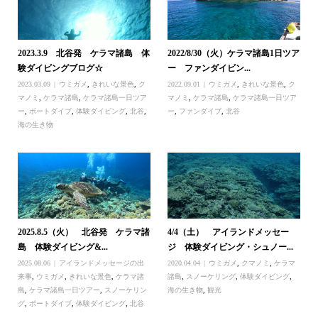
2023.3.9 北谷発 ケラマ諸島 体
2022/8/30（火）ケラマ諸島1日ツア
験ダイビングブログ☆
ー ファンダイビン...
2023.03.09
ウミガメ
,
きれいな景色
,
ク
2022.09.01
ウミガメ
,
きれいな景色
,
ク
マノミ
,
ケラマ諸島
,
ケラマ諸島一日ツア
マノミ
,
ケラマ諸島
,
ケラマ諸島一日ツア
ー
,
ボートダイブ
,
体験ダイビング
,
北谷
,
ー
,
ファンダイブ
,
北谷
海の生き物
2025.8.5（火） 北谷発 ケラマ諸
4/4（土） アイランドメッセー
島 体験ダイビング&...
ジ 体験ダイビング・シュノー...
2025.08.06
アイランドメッセージの出
2020.04.04
ウミガメ
,
クマノミ
,
ケラマ
来事
,
ウミガメ
,
きれいな景色
,
ケラマ諸
諸島
,
スノーケリング
,
体験ダイビング
,
島
,
ケラマ諸島一日ツアー
,
スノーケリン
海の生き物
,
観光
グ
,
ボートダイブ
,
体験ダイビング
,
北谷