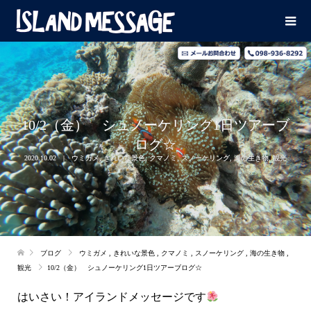
10/2（金） シュノーケリング1日ツアーブ
ログ☆
2020.10.02
ウミガメ
,
きれいな景色
,
クマノミ
,
スノーケリング
,
海の生き物
,
観光
ブログ
ウミガメ
,
きれいな景色
,
クマノミ
,
スノーケリング
,
海の生き物
,
観光
10/2（金） シュノーケリング1日ツアーブログ☆
はいさい！アイランドメッセージです