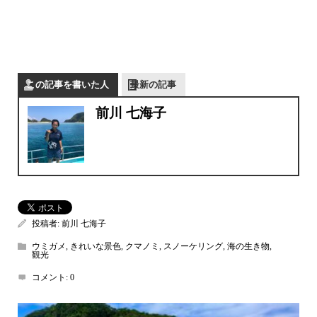
この記事を書いた人
最新の記事
前川 七海子
投稿者:
前川 七海子
ウミガメ
,
きれいな景色
,
クマノミ
,
スノーケリング
,
海の生き物
,
観光
コメント:
0