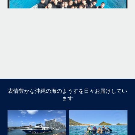
今回は海の世界にほんの少し足を入れただけなのでもっともっと知りた
今
くなったら是非ライセンス取得して遊びに来てね
...
12月 1
そう
多い
まし
きで
はいさ〜い！
今年も青森高校の修学旅行～体験ダイビング～
1日目は呼吸の練習！！！
2日目は実際に泳いで遊んでみよう！
表情豊かな沖縄の海のようすを日々お届けしてい
ます
水中で呼吸ができる不思議な遊びはどうだっかな？！？！
タイミングがよかったチームはカメも見れてチョーラッキ
ー
スポーツ科なので運動神経抜群
海況は荒れてましたが、2日間とも船出せたのは運がいい
ね！！
高校生でダイビングできるのは羨ましい！！！