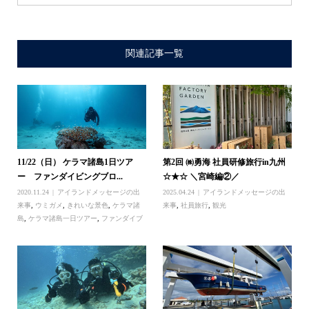
関連記事一覧
11/22（日） ケラマ諸島1日ツア
第2回 ㈱勇海 社員研修旅行in九州
ー ファンダイビングブロ...
☆★☆ ＼宮崎編②／
2020.11.24
アイランドメッセージの出
2025.04.24
アイランドメッセージの出
来事
,
ウミガメ
,
きれいな景色
,
ケラマ諸
来事
,
社員旅行
,
観光
島
,
ケラマ諸島一日ツアー
,
ファンダイブ