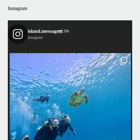
Instagram
island.message
396
Instagram
island.message
はいさい！
アイランドメッセージです
•
最近投稿できてませんでしたが今シーズンも渡嘉敷島上陸ツアーとケラ
マ体験ダイビング&シュノーケル班に分かれて毎日海へ行っております
い
•
海が穏やかな日がずーっと続いていてボートダイビングには最高のコン
ディションです！
昔よく潜りに来て下さっていたリピーターさんの子供が10才になったの
で一緒にダイビングデビュー…なんて嬉しいシチュエーションもあり、
毎日色々なお客様と楽しくご一緒させて頂いてます
•
立公
渡嘉敷島の方も夏には珍しい北風つづきのおかげでビーチが穏やか
グ
...
8月 14