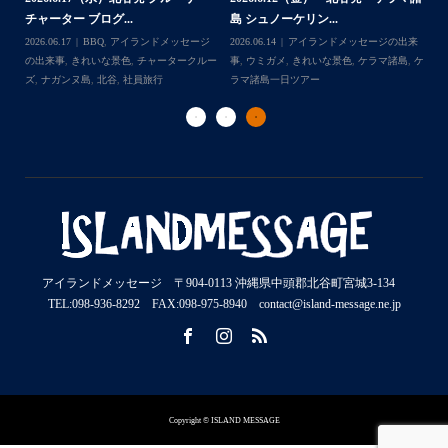
験ダイビング＆シュ...
2026.07.30
アイランドメッセージの出来
202
Follow on Instagram
2026.07.23
きれいな景色
,
ケラマ諸島
,
ケ
来
事
,
ウミウシ
,
きれいな景色
,
ケラマ諸島
,
ケ
事
ラマ諸島一日ツアー
,
スノーケリング
,
ダイ
,
ケ
ラマ諸島一日ツアー
,
スノーケリング
,
体験
ラ
ビングポイント
,
北谷
ダイビング
,
北谷
ト
アイランドメッセージ 〒904-0113 沖縄県中頭郡北谷町宮城3-134
TEL:098-936-8292 FAX:098-975-8940 contact@island-message.ne.jp
Copyright © ISLAND MESSAGE