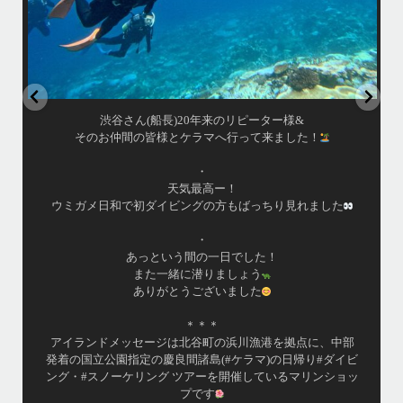
はいさい！
アイランドメッセージです
•
最近投稿できてませんでしたが今シーズンも渡嘉敷島上陸
ツアーとケラマ体験ダイビング&シュノーケル班に分かれて
毎日海へ行っております
•
海が穏やかな日がずーっと続いていてボートダイビングに
は最高のコンディションです！
昔よく潜りに来て下さっていたリピーターさんの子供が10
才になったので一緒にダイビングデビュー…なんて嬉しい
シチュエーションもあり、毎日色々なお客様と楽しくご一
緒させて頂いてます
•
渡嘉敷島の方も夏には珍しい北風つづきのおかげでビーチ
...
が穏やか