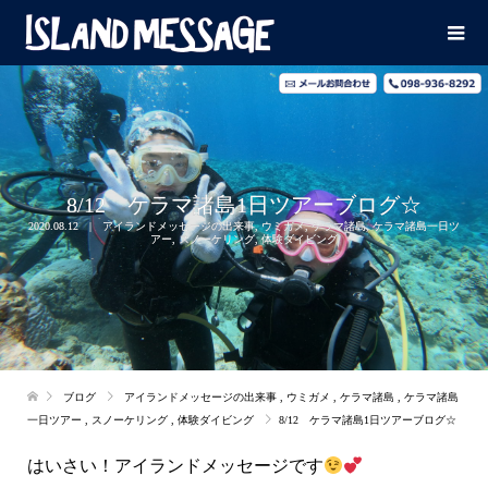
8/12 ケラマ諸島1日ツアーブログ☆
2020.08.12
アイランドメッセージの出来事
,
ウミガメ
,
ケラマ諸島
,
ケラマ諸島一日ツ
アー
,
スノーケリング
,
体験ダイビング
ブログ
アイランドメッセージの出来事
,
ウミガメ
,
ケラマ諸島
,
ケラマ諸島
一日ツアー
,
スノーケリング
,
体験ダイビング
8/12 ケラマ諸島1日ツアーブログ☆
はいさい！アイランドメッセージです