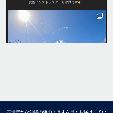
island.message
・
・
はいさい
アイランドメッセージです
・
最近は、連日クルーザーチャーターのご利用が続いていて梅雨明け後の
どな
パーフェクトな海でバナナボートに船上BBQ、シュノーケリングとお楽
しみ頂いております
・
・
何ヶ月も前からやり取りさせて頂き温めていたご予約でしたので、お天
「
気とコンディションに恵まれて、皆さん大満足な一日を過ごして頂けて
本当によかったです
・
立公
・
ま
グ
また来年も社員旅行で沖縄へいらっしゃる際は是非ご利用ください
ね！！
ありがとうございました
ウ
・
・
...
6月 28
・
・
表情豊かな沖縄の海のようすを日々お届けしてい