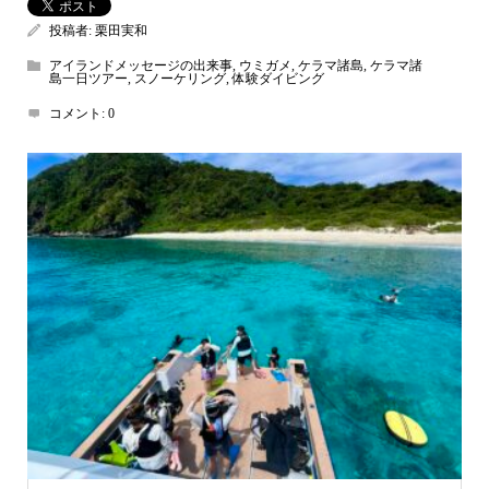
投稿者:
栗田実和
アイランドメッセージの出来事
,
ウミガメ
,
ケラマ諸島
,
ケラマ諸
島一日ツアー
,
スノーケリング
,
体験ダイビング
コメント:
0