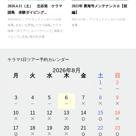
2026.4.11（土） 北谷発 ケラマ
2021年 勇海号メンテナンス☆【前
諸島 体験ダイビング...
編】
2026.04.11
アイランドメッセージの出
2021.12.06
アイランドメッセージの出
来事
,
きれいな景色
,
ケラマ諸島
,
ケラマ
来事
諸島一日ツアー
,
スノーケリング
,
体験ダ
イビング
,
北谷
,
海の生き物
ケラマ1日ツアー予約カレンダー
2026年8月
月
火
水
木
金
土
日
1
2
－
－
3
4
5
6
7
8
9
－
－
－
－
×
×
×
10
11
12
13
14
15
16
×
×
×
×
○
○
×
17
18
19
20
21
22
23
○
×
×
×
○
○
○