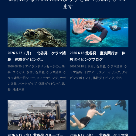
はいさい
ます
アイランドメッセージです
・
最近は、連日クルーザーチャーターのご利用が続いていて
梅雨明け後のパーフェクトな海でバナナボートに船上
BBQ、シュノーケリングとお楽しみ頂いております
・
・
何ヶ月も前からやり取りさせて頂き温めていたご予約でし
たので、お天気とコンディションに恵まれて、皆さん大満
体
【台風13号によるツアー中止のお知
2026.8.2（火） 北谷発 ケラマ諸
2
足な一日を過ごして頂けて本当によかったです
らせ】
島 体験ダイビング&...
ュ
・
,
ケ
2026.08.06
アイランドメッセージの出来
2026.08.03
アイランドメッセージの出来
202
・
ダイ
事
,
台風
事
,
きれいな景色
,
ケラマ諸島
,
ケラマ諸島
マ
また来年も社員旅行で沖縄へいらっしゃる際は是非ご利用
一日ツアー
,
スノーケリング
,
ナガンヌ島
,
ン
くださいね！！
北谷
グ
ありがとうございました
・
・
...
2026.7.28（火） 北谷発 ケラマ諸
2
2026.7.23 北谷発 慶良間行き 体
マ諸
島 体験ダイビング...
島