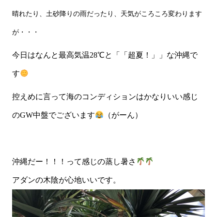
晴れたり、土砂降りの雨だったり、
天気が
ころころ変わります
が・・・
今日はなんと最高気温28℃と「「超夏！」」な沖縄で
す
控えめに言って海のコンディションはかなりいい感じ
のGW中盤でございます
（がーん）
沖縄だー！！！って感じの蒸し暑さ
アダンの木陰が心地いいです。