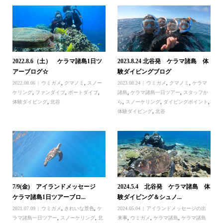
2022.8.6（土） ケラマ諸島1日ツ
2023.8.24 北谷発 ケラマ諸島 体
アーブログ☆
験ダイビングブログ
2022.08.06
ウミガメ
,
クマノミ
,
スノー
2023.08.24
ウミガメ
,
クマノミ
,
ケラマ
ケリング
,
ファンダイブ
,
ボートダイブ
,
諸島
,
ケラマ諸島一日ツアー
,
スタッフか
体験ダイビング
,
北谷
ら
,
スノーケリング
,
ダイビングポイント
,
体験ダイビング
,
北谷
7/9(金) アイランドメッセージ
2024.5.4 北谷発 ケラマ諸島 体
ケラマ諸島1日ツアーブロ...
験ダイビング＆シュノ...
2021.07.09
ウミガメ
,
きれいな景色
,
ケ
2024.05.04
アイランドメッセージの出
ラマ諸島一日ツアー
,
スノーケリング
,
北
来事
,
ウミガメ
,
ケラマ諸島
,
ケラマ諸島