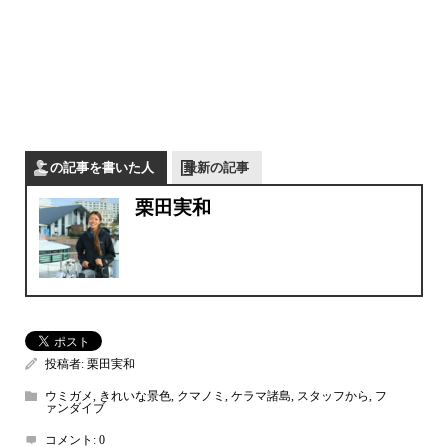
この記事を書いた人
最新の記事
栗田実和
投稿者:
栗田実和
ウミガメ
,
きれいな景色
,
クマノミ
,
ケラマ諸島
,
スタッフから
,
フ
ァンダイブ
コメント:
0