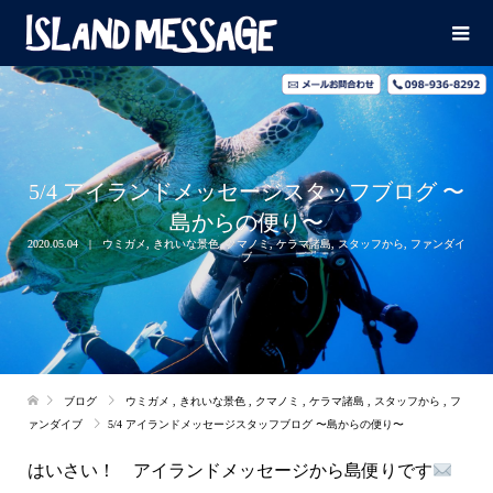
5/4 アイランドメッセージスタッフブログ 〜
島からの便り〜
2020.05.04
ウミガメ
,
きれいな景色
,
クマノミ
,
ケラマ諸島
,
スタッフから
,
ファンダイ
ブ
ブログ
ウミガメ
,
きれいな景色
,
クマノミ
,
ケラマ諸島
,
スタッフから
,
フ
ァンダイブ
5/4 アイランドメッセージスタッフブログ 〜島からの便り〜
はいさい！ アイランドメッセージから島便りです