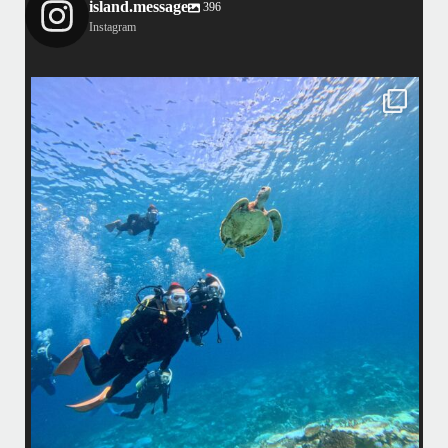
island.message
396
Instagram
island.message
渋谷さん(船長)20年来のリピーター様&
そのお仲間の皆様とケラマへ行って来ました！
・
最
天気最高ー！
マ
ウミガメ日和で初ダイビングの方もばっちり見れました
きま
・
海
あっという間の一日でした！
また一緒に潜りましょう
昔
ありがとうございました
で
＊＊＊
アイランドメッセージは北谷町の浜川漁港を拠点に、中部発着の国立公
渡
園指定の慶良間諸島(#ケラマ)の日帰り#ダイビング・#スノーケリング
ツアーを開催しているマリンショップです
女性インストラスターも常勤です
...
10月 17