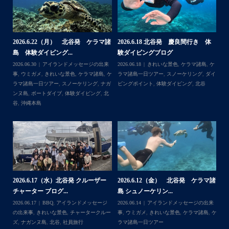
よ〜
・
海も荒れずにいい天気の中開催できたので何よりです
また来年もリピートして頂けたら嬉しいです
・
体
【台風13号によるツアー中止のお知
2026.8.2（火） 北谷発 ケラマ諸
2
らせ】
島 体験ダイビング&...
ュ
＊＊＊
,
ケ
2026.08.06
アイランドメッセージの出来
2026.08.03
アイランドメッセージの出来
202
アイランドメッセージは北谷町の浜川漁港を拠点に、中部
ダイ
事
,
台風
事
,
きれいな景色
,
ケラマ諸島
,
ケラマ諸島
マ
発着の国立公園指定の慶良間諸島(#ケラマ)の日帰り#ダイビ
一日ツアー
,
スノーケリング
,
ナガンヌ島
,
ン
ング・#スノーケリング ツアーを開催しているマリンショッ
北谷
グ
...
゙
プです
ッ
2026.7.28（火） 北谷発 ケラマ諸
2
2026.7.23 北谷発 慶良間行き 体
マ諸
島 体験ダイビング...
島
験ダイビング＆シュ...
2026.07.30
アイランドメッセージの出来
202
Follow on Instagram
2026.07.23
きれいな景色
,
ケラマ諸島
,
ケ
来
事
,
ウミウシ
,
きれいな景色
,
ケラマ諸島
,
ケ
事
ラマ諸島一日ツアー
,
スノーケリング
,
ダイ
,
ケ
ラマ諸島一日ツアー
,
スノーケリング
,
体験
ラ
ビングポイント
,
北谷
ダイビング
,
北谷
ト