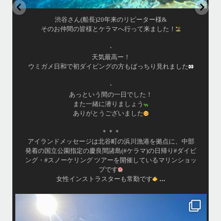
渋谷さん(船長)20年来のリピーター様&
そのお仲間の皆様とケラマへ行って来ました！
・
天気最高ー！
ウミガメ日和で初ダイビングの方もばっちり見れました
・
あっという間の一日でした！
また一緒に潜りましょう
ありがとうございました
＊＊＊
アイランドメッセージは北谷町の浜川漁港を拠点に、中部
発着の国立公園指定の慶良間諸島(#ケラマ)の日帰り#ダイビ
ング・#スノーケリング ツアーを開催しているマリンショッ
プです
...
女性インストラスターも常勤です
island.message
10月前半クルーザーチャーター
たくさんのご利用本当にありがとうございました