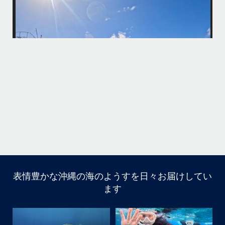
・
最
BBQにジェットスキー、バナナボート、SUP、パラセーリングなどな
パ
ど…勇海号を拠点に色々お楽しみ頂きましたよ〜
・
海も荒れずにいい天気の中開催できたので何よりです
また来年もリピートして頂けたら嬉しいです
何
・
気
＊＊＊
アイランドメッセージは北谷町の浜川漁港を拠点に、中部発着の国立公
園指定の慶良間諸島(#ケラマ)の日帰り#ダイビング・#スノーケリング
ツアーを開催しているマリンショップです
...
10月 14
立公
グ
表情豊かな沖縄の海のようすを日々お届けしてい
10月前半クルーザーチャーター
ます
たくさんのご利用本当にありがとうございました
・
BBQにジェットスキー、バナナボート、SUP、パラセーリ
ングなどなど…勇海号を拠点に色々お楽しみ頂きました