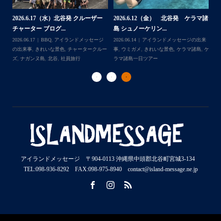
2026.7.28（火） 北谷発 ケラマ諸
2026.7.23 北谷
2（金） 北谷発 ケラマ諸
島 体験ダイビング...
験ダイビング＆シュ..
ン...
2026.07.30
アイランドメッセージの出来
Follow on Instagram
2026.07.23
きれいな景
イランドメッセージの出来
事
,
ウミウシ
,
きれいな景色
,
ケラマ諸島
,
ケ
ラマ諸島一日ツアー
,
ス
れいな景色
,
ケラマ諸島
,
ケ
ラマ諸島一日ツアー
,
スノーケリング
,
体験
ビングポイント
,
北谷
アー
ダイビング
,
北谷
アイランドメッセージ 〒904-0113 沖縄県中頭郡北谷町宮城3-134
TEL:098-936-8292 FAX:098-975-8940 contact@island-message.ne.jp