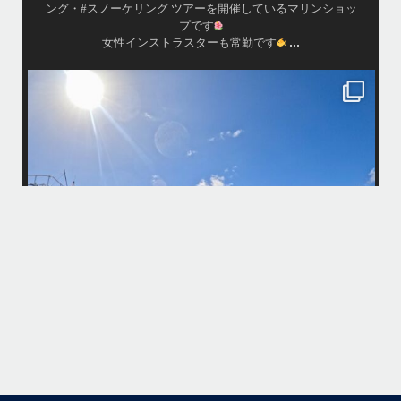
ング・#スノーケリング ツアーを開催しているマリンショッ
プです
...
女性インストラスターも常勤です
island.message
10月前半クルーザーチャーター
たくさんのご利用本当にありがとうございました
・
最
BBQにジェットスキー、バナナボート、SUP、パラセーリングなどな
パ
ど…勇海号を拠点に色々お楽しみ頂きましたよ〜
・
海も荒れずにいい天気の中開催できたので何よりです
また来年もリピートして頂けたら嬉しいです
何
・
気
＊＊＊
アイランドメッセージは北谷町の浜川漁港を拠点に、中部発着の国立公
園指定の慶良間諸島(#ケラマ)の日帰り#ダイビング・#スノーケリング
ツアーを開催しているマリンショップです
...
10月 14
立公
グ