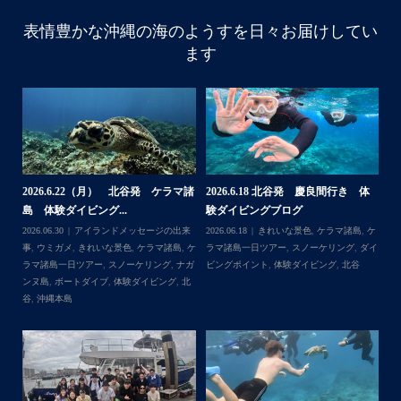
表情豊かな沖縄の海のようすを日々お届けしてい
10月前半クルーザーチャーター
ます
たくさんのご利用本当にありがとうございました
・
BBQにジェットスキー、バナナボート、SUP、パラセーリ
ングなどなど…勇海号を拠点に色々お楽しみ頂きました
よ〜
・
海も荒れずにいい天気の中開催できたので何よりです
また来年もリピートして頂けたら嬉しいです
・
8 北谷発 慶良間行き 体
【台風13号によるツアー中止のお知
2026.8.2（火） 
ブログ
らせ】
島 体験ダイビング&.
＊＊＊
れいな景色
,
ケラマ諸島
,
ケ
2026.08.06
アイランドメッセージの出来
2026.08.03
アイランド
アイランドメッセージは北谷町の浜川漁港を拠点に、中部
アー
,
スノーケリング
,
ダイ
事
,
台風
事
,
きれいな景色
,
ケラマ
発着の国立公園指定の慶良間諸島(#ケラマ)の日帰り#ダイビ
,
体験ダイビング
,
北谷
一日ツアー
,
スノーケリ
ング・#スノーケリング ツアーを開催しているマリンショッ
北谷
...
゙
プです
ッ