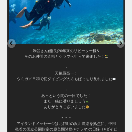
女性インストラスターも常勤です
...
10月 17
渋谷さん(船長)20年来のリピーター様&
そのお仲間の皆様とケラマへ行って来ました！
・
天気最高ー！
ウミガメ日和で初ダイビングの方もばっちり見れました
・
あっという間の一日でした！
また一緒に潜りましょう
ありがとうございました
＊＊＊
アイランドメッセージは北谷町の浜川漁港を拠点に、中部
発着の国立公園指定の慶良間諸島(#ケラマ)の日帰り#ダイビ