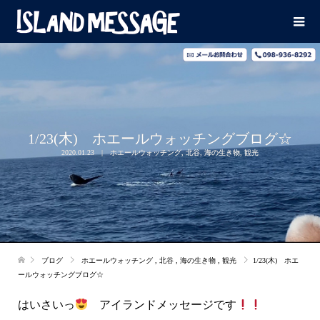
1/23(木) ホエールウォッチングブログ☆
2020.01.23
ホエールウォッチング
,
北谷
,
海の生き物
,
観光
ブログ
ホエールウォッチング
,
北谷
,
海の生き物
,
観光
1/23(木) ホエ
ールウォッチングブログ☆
はいさいっ
アイランドメッセージです