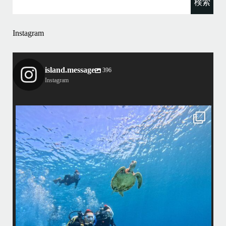
Instagram
island.message
396
Instagram
island.message
渋谷さん(船長)20年来のリピーター様&
そのお仲間の皆様とケラマへ行って来ました！
・
最
天気最高ー！
マ
ウミガメ日和で初ダイビングの方もばっちり見れました
きま
・
海
あっという間の一日でした！
また一緒に潜りましょう
昔
ありがとうございました
で
＊＊＊
アイランドメッセージは北谷町の浜川漁港を拠点に、中部発着の国立公
渡
園指定の慶良間諸島(#ケラマ)の日帰り#ダイビング・#スノーケリング
ツアーを開催しているマリンショップです