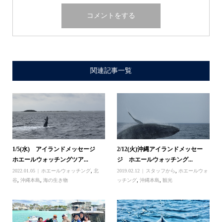
関連記事一覧
1/5(水) アイランドメッセージ
2/12(火)沖縄アイランドメッセー
ホエールウォッチングツア...
ジ ホエールウォッチング...
2022.01.05
ホエールウォッチング
,
北
2019.02.12
スタッフから
,
ホエールウォ
谷
,
沖縄本島
,
海の生き物
ッチング
,
沖縄本島
,
観光