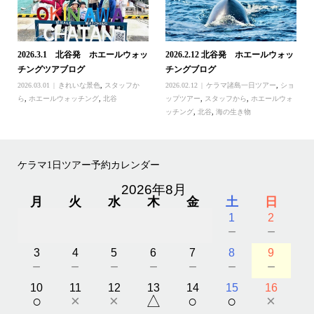
2026.3.1 北谷発 ホエールウォッ
2026.2.12 北谷発 ホエールウォッ
チングツアブログ
チングブログ
2026.03.01
きれいな景色
,
スタッフか
2026.02.12
ケラマ諸島一日ツアー
,
ショ
ら
,
ホエールウォッチング
,
北谷
ップツアー
,
スタッフから
,
ホエールウォ
ッチング
,
北谷
,
海の生き物
ケラマ1日ツアー予約カレンダー
2026年8月
月
火
水
木
金
土
日
1
2
－
－
3
4
5
6
7
8
9
－
－
－
－
－
－
－
10
11
12
13
14
15
16
○
×
×
△
○
○
×