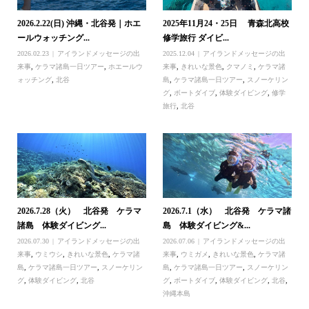
2026.2.22(日) 沖縄・北谷発｜ホエ
2025年11月24・25日 青森北高校
ールウォッチング...
修学旅行 ダイビ...
2026.02.23
アイランドメッセージの出
2025.12.04
アイランドメッセージの出
来事
,
ケラマ諸島一日ツアー
,
ホエールウ
来事
,
きれいな景色
,
クマノミ
,
ケラマ諸
ォッチング
,
北谷
島
,
ケラマ諸島一日ツアー
,
スノーケリン
グ
,
ボートダイブ
,
体験ダイビング
,
修学
旅行
,
北谷
2026.7.28（火） 北谷発 ケラマ
2026.7.1（水） 北谷発 ケラマ諸
諸島 体験ダイビング...
島 体験ダイビング&...
2026.07.30
アイランドメッセージの出
2026.07.06
アイランドメッセージの出
来事
,
ウミウシ
,
きれいな景色
,
ケラマ諸
来事
,
ウミガメ
,
きれいな景色
,
ケラマ諸
島
,
ケラマ諸島一日ツアー
,
スノーケリン
島
,
ケラマ諸島一日ツアー
,
スノーケリン
グ
,
体験ダイビング
,
北谷
グ
,
ボートダイブ
,
体験ダイビング
,
北谷
,
沖縄本島