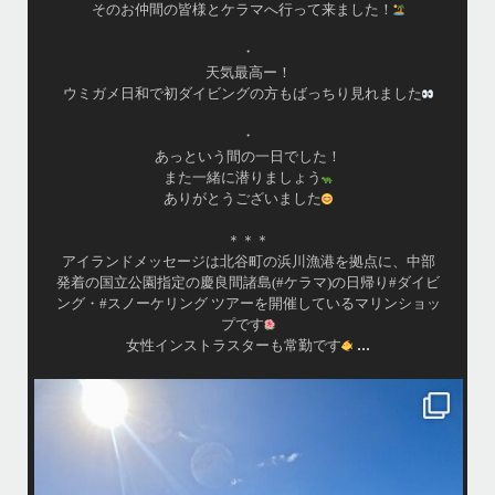
アイランドメッセージです
•
最近投稿できてませんでしたが今シーズンも渡嘉敷島上陸
ツアーとケラマ体験ダイビング&シュノーケル班に分かれて
毎日海へ行っております
•
海が穏やかな日がずーっと続いていてボートダイビングに
は最高のコンディションです！
昔よく潜りに来て下さっていたリピーターさんの子供が10
才になったので一緒にダイビングデビュー…なんて嬉しい
シチュエーションもあり、毎日色々なお客様と楽しくご一
緒させて頂いてます
•
渡嘉敷島の方も夏には珍しい北風つづきのおかげでビーチ
...
が穏やか
island.message
・
・
はいさい
アイランドメッセージです
・
最近は、連日クルーザーチャーターのご利用が続いていて梅雨明け後の
どな
パーフェクトな海でバナナボートに船上BBQ、シュノーケリングとお楽
しみ頂いております
・