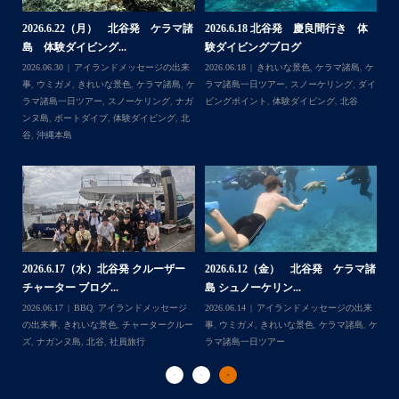
何ヶ月も前からやり取りさせて頂き温めていたご予約でし
たので、お天気とコンディションに恵まれて、皆さん大満
体
【台風13号によるツアー中止のお知
2026.8.2（火） 北谷発 ケラマ諸
2
足な一日を過ごして頂けて本当によかったです
らせ】
島 体験ダイビング&...
ュ
・
,
ケ
2026.08.06
アイランドメッセージの出来
2026.08.03
アイランドメッセージの出来
202
・
ダイ
事
,
台風
事
,
きれいな景色
,
ケラマ諸島
,
ケラマ諸島
マ
また来年も社員旅行で沖縄へいらっしゃる際は是非ご利用
一日ツアー
,
スノーケリング
,
ナガンヌ島
,
ン
くださいね！！
北谷
グ
ありがとうございました
・
・
...
2026.7.28（火） 北谷発 ケラマ諸
2
2026.7.23 北谷発 慶良間行き 体
マ諸
島 体験ダイビング...
島
験ダイビング＆シュ...
2026.07.30
アイランドメッセージの出来
202
Follow on Instagram
2026.07.23
きれいな景色
,
ケラマ諸島
,
ケ
来
事
,
ウミウシ
,
きれいな景色
,
ケラマ諸島
,
ケ
事
ラマ諸島一日ツアー
,
スノーケリング
,
ダイ
,
ケ
ラマ諸島一日ツアー
,
スノーケリング
,
体験
ラ
ビングポイント
,
北谷
ダイビング
,
北谷
ト