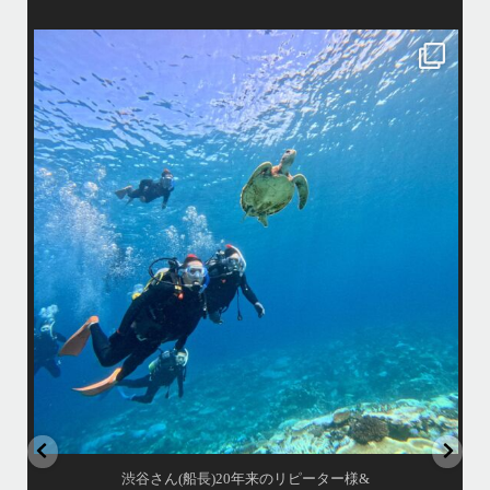
island.message
はいさい！
アイランドメッセージです
•
最近投稿できてませんでしたが今シーズンも渡嘉敷島上陸ツアーとケラ
マ体験ダイビング&シュノーケル班に分かれて毎日海へ行っております
い
•
海が穏やかな日がずーっと続いていてボートダイビングには最高のコン
ディションです！
昔よく潜りに来て下さっていたリピーターさんの子供が10才になったの
で一緒にダイビングデビュー…なんて嬉しいシチュエーションもあり、
毎日色々なお客様と楽しくご一緒させて頂いてます
•
立公
渡嘉敷島の方も夏には珍しい北風つづきのおかげでビーチが穏やか
グ
...
8月 14
はいさい！