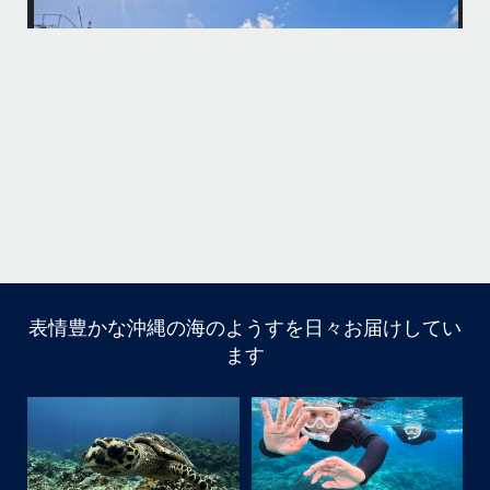
・
何ヶ月も前からやり取りさせて頂き温めていたご予約でしたので、お天
「
気とコンディションに恵まれて、皆さん大満足な一日を過ごして頂けて
本当によかったです
・
立公
・
ま
グ
また来年も社員旅行で沖縄へいらっしゃる際は是非ご利用ください
ね！！
ありがとうございました
ウ
・
・
...
6月 28
・
・
表情豊かな沖縄の海のようすを日々お届けしてい
はいさい
ます
アイランドメッセージです
・
最近は、連日クルーザーチャーターのご利用が続いていて
梅雨明け後のパーフェクトな海でバナナボートに船上
BBQ、シュノーケリングとお楽しみ頂いております
・
・