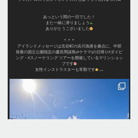
・
あっという間の一日でした！
また一緒に潜りましょう
ありがとうございました
＊＊＊
アイランドメッセージは北谷町の浜川漁港を拠点に、中部
発着の国立公園指定の慶良間諸島(#ケラマ)の日帰り#ダイビ
ング・#スノーケリング ツアーを開催しているマリンショッ
プです
...
女性インストラスターも常勤です
island.message
10月前半クルーザーチャーター
たくさんのご利用本当にありがとうございました
・
最
BBQにジェットスキー、バナナボート、SUP、パラセーリングなどな
パ
ど…勇海号を拠点に色々お楽しみ頂きましたよ〜
・
海も荒れずにいい天気の中開催できたので何よりです
また来年もリピートして頂けたら嬉しいです
何
・
気
＊＊＊
アイランドメッセージは北谷町の浜川漁港を拠点に、中部発着の国立公