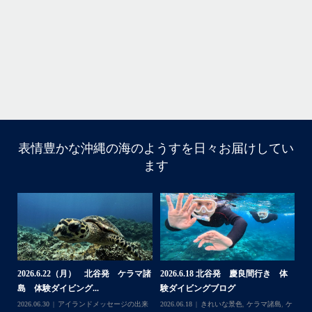
園指定の慶良間諸島(#ケラマ)の日帰り#ダイビング・#スノーケリング
ツアーを開催しているマリンショップです
...
10月 14
立公
グ
表情豊かな沖縄の海のようすを日々お届けしてい
10月前半クルーザーチャーター
ます
たくさんのご利用本当にありがとうございました
・
BBQにジェットスキー、バナナボート、SUP、パラセーリ
ングなどなど…勇海号を拠点に色々お楽しみ頂きました
よ〜
・
海も荒れずにいい天気の中開催できたので何よりです
また来年もリピートして頂けたら嬉しいです
・
体
【台風13号によるツアー中止のお知
2026.8.2（火） 北谷発 ケラマ諸
2
らせ】
島 体験ダイビング&...
ュ
＊＊＊
,
ケ
2026.08.06
アイランドメッセージの出来
2026.08.03
アイランドメッセージの出来
202
アイランドメッセージは北谷町の浜川漁港を拠点に、中部