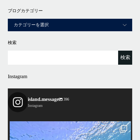
ブログカテゴリー
検索
Instagram
island.message
396
Instagram
island.message
渋谷さん(船長)20年来のリピーター様&
そのお仲間の皆様とケラマへ行って来ました！