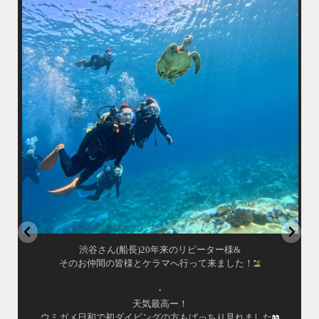
・
最
天気最高ー！
マ
ウミガメ日和で初ダイビングの方もばっちり見れました
きま
・
海
あっという間の一日でした！
また一緒に潜りましょう
昔
ありがとうございました
で
＊＊＊
アイランドメッセージは北谷町の浜川漁港を拠点に、中部発着の国立公
渡
園指定の慶良間諸島(#ケラマ)の日帰り#ダイビング・#スノーケリング
ツアーを開催しているマリンショップです
女性インストラスターも常勤です
...
10月 17
渋谷さん(船長)20年来のリピーター様&
そのお仲間の皆様とケラマへ行って来ました！
・
天気最高ー！
ウミガメ日和で初ダイビングの方もばっちり見れました