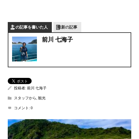
この記事を書いた人
最新の記事
前川 七海子
投稿者:
前川 七海子
スタッフから
,
観光
コメント:
0