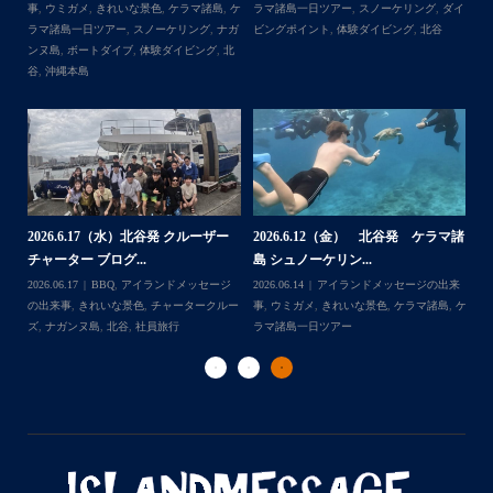
ダイ
事
,
台風
事
,
きれいな景色
,
ケラマ諸島
,
ケラマ諸島
マ
発着の国立公園指定の慶良間諸島(#ケラマ)の日帰り#ダイビ
一日ツアー
,
スノーケリング
,
ナガンヌ島
,
ン
ング・#スノーケリング ツアーを開催しているマリンショッ
北谷
グ
...
゙
プです
ッ
2026.7.28（火） 北谷発 ケラマ諸
2
2026.7.23 北谷発 慶良間行き 体
マ諸
島 体験ダイビング...
島
験ダイビング＆シュ...
2026.07.30
アイランドメッセージの出来
202
Follow on Instagram
2026.07.23
きれいな景色
,
ケラマ諸島
,
ケ
来
事
,
ウミウシ
,
きれいな景色
,
ケラマ諸島
,
ケ
事
ラマ諸島一日ツアー
,
スノーケリング
,
ダイ
,
ケ
ラマ諸島一日ツアー
,
スノーケリング
,
体験
ラ
ビングポイント
,
北谷
ダイビング
,
北谷
ト