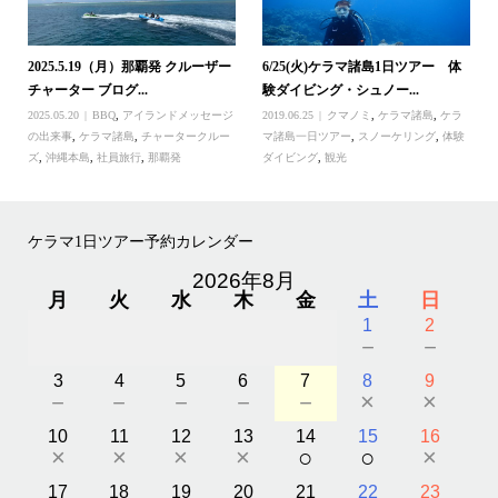
2025.5.19（月）那覇発 クルーザー
6/25(火)ケラマ諸島1日ツアー 体
チャーター ブログ...
験ダイビング・シュノー...
2025.05.20
BBQ
,
アイランドメッセージ
2019.06.25
クマノミ
,
ケラマ諸島
,
ケラ
の出来事
,
ケラマ諸島
,
チャータークルー
マ諸島一日ツアー
,
スノーケリング
,
体験
ズ
,
沖縄本島
,
社員旅行
,
那覇発
ダイビング
,
観光
ケラマ1日ツアー予約カレンダー
2026年8月
月
火
水
木
金
土
日
1
2
－
－
3
4
5
6
7
8
9
－
－
－
－
－
×
×
10
11
12
13
14
15
16
×
×
×
×
○
○
×
17
18
19
20
21
22
23