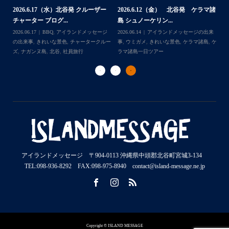
2026.7.23 北谷発 慶良間行き 体
マ諸
島 体験ダイビング...
島
験ダイビング＆シュ...
2026.07.30
アイランドメッセージの出来
202
Follow on Instagram
2026.07.23
きれいな景色
,
ケラマ諸島
,
ケ
来
事
,
ウミウシ
,
きれいな景色
,
ケラマ諸島
,
ケ
事
ラマ諸島一日ツアー
,
スノーケリング
,
ダイ
,
ケ
ラマ諸島一日ツアー
,
スノーケリング
,
体験
ラ
ビングポイント
,
北谷
ダイビング
,
北谷
ト
アイランドメッセージ 〒904-0113 沖縄県中頭郡北谷町宮城3-134
TEL:098-936-8292 FAX:098-975-8940 contact@island-message.ne.jp
Copyright © ISLAND MESSAGE