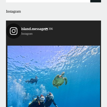
Instagram
island.message
396
Instagram
island.message
はいさい！
アイランドメッセージです
•
最近投稿できてませんでしたが今シーズンも渡嘉敷島上陸ツアーとケラ
マ体験ダイビング&シュノーケル班に分かれて毎日海へ行っております
•
海が穏やかな日がずーっと続いていてボートダイビングには最高のコン
ディションです！
昔よく潜りに来て下さっていたリピーターさんの子供が10才になったの
で一緒にダイビングデビュー…なんて嬉しいシチュエーションもあり、
毎日色々なお客様と楽しくご一緒させて頂いてます
•
国立公
渡嘉敷島の方も夏には珍しい北風つづきのおかげでビーチが穏やか
ング
...
8月 14