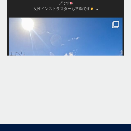
island.message
・
・
はいさい
アイランドメッセージです
・
最近は、連日クルーザーチャーターのご利用が続いていて梅雨明け後の
どな
パーフェクトな海でバナナボートに船上BBQ、シュノーケリングとお楽
しみ頂いております
・
・
何ヶ月も前からやり取りさせて頂き温めていたご予約でしたので、お天
気とコンディションに恵まれて、皆さん大満足な一日を過ごして頂けて
本当によかったです
・
国立公
・
ング
また来年も社員旅行で沖縄へいらっしゃる際は是非ご利用ください
ね！！
ありがとうございました
・
・
...
6月 28
・