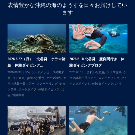
・
表情豊かな沖縄の海のようすを日々お届けしてい
はいさい
ます
アイランドメッセージです
・
リ
最近は、連日クルーザーチャーターのご利用が続いていて
梅雨明け後のパーフェクトな海でバナナボートに船上
BBQ、シュノーケリングとお楽しみ頂いております
・
・
何ヶ月も前からやり取りさせて頂き温めていたご予約でし
たので、お天気とコンディションに恵まれて、皆さん大満
体
【台風13号によるツアー中止のお知
2026.8.2（火） 北谷発 ケラマ諸
2
足な一日を過ごして頂けて本当によかったです
らせ】
島 体験ダイビング&...
ュ
・
,
ケ
2026.08.06
アイランドメッセージの出来
2026.08.03
アイランドメッセージの出来
202
部
・
ダイ
事
,
台風
事
,
きれいな景色
,
ケラマ諸島
,
ケラマ諸島
マ
゙
また来年も社員旅行で沖縄へいらっしゃる際は是非ご利用
一日ツアー
,
スノーケリング
,
ナガンヌ島
,
ン
ッ
くださいね！！
北谷
グ
ありがとうございました
・
・
...
2026.7.28（火） 北谷発 ケラマ諸
2