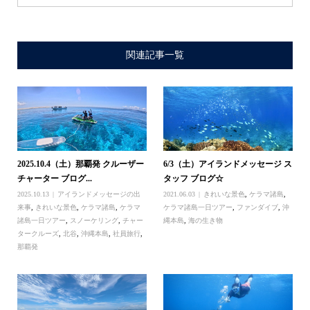
関連記事一覧
2025.10.4（土）那覇発 クルーザー
6/3（土）アイランドメッセージ ス
チャーター ブログ...
タッフ ブログ☆
2025.10.13
アイランドメッセージの出
2021.06.03
きれいな景色
,
ケラマ諸島
,
来事
,
きれいな景色
,
ケラマ諸島
,
ケラマ
ケラマ諸島一日ツアー
,
ファンダイブ
,
沖
諸島一日ツアー
,
スノーケリング
,
チャー
縄本島
,
海の生き物
タークルーズ
,
北谷
,
沖縄本島
,
社員旅行
,
那覇発