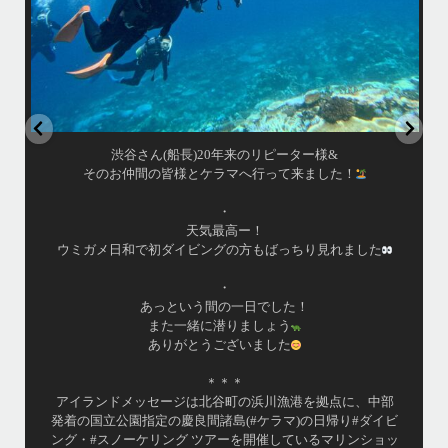
はいさい！
アイランドメッセージです
•
最近投稿できてませんでしたが今シーズンも渡嘉敷島上陸
ツアーとケラマ体験ダイビング&シュノーケル班に分かれて
毎日海へ行っております
•
海が穏やかな日がずーっと続いていてボートダイビングに
は最高のコンディションです！
昔よく潜りに来て下さっていたリピーターさんの子供が10
才になったので一緒にダイビングデビュー…なんて嬉しい
シチュエーションもあり、毎日色々なお客様と楽しくご一
緒させて頂いてます
部
•
゙
渡嘉敷島の方も夏には珍しい北風つづきのおかげでビーチ
...
ッ
が穏やか