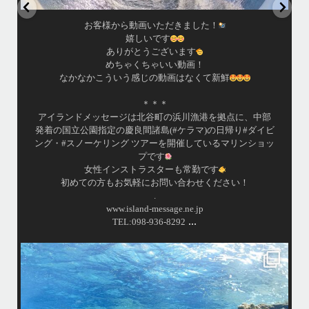
お客様から動画いただきました！
嬉しいです
ありがとうございます
めちゃくちゃいい動画！
なかなかこういう感じの動画はなくて新鮮
＊＊＊
アイランドメッセージは北谷町の浜川漁港を拠点に、中部
発着の国立公園指定の慶良間諸島(#ケラマ)の日帰り#ダイビ
ング・#スノーケリング ツアーを開催しているマリンショッ
プです
女性インストラスターも常勤です
初めての方もお気軽にお問い合わせください！
.
www.island-message.ne.jp
...
TEL:098-936-8292
island.message
・
海
・
はいさーい
最
みわです！
季節はすっかり秋でとっても過ごしやすい沖縄です