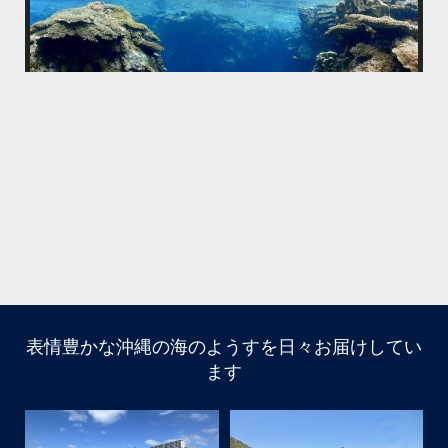
海の上も秋(冬?)を感じずにはいられない日もありますが…笑
水温はまだまだ高く快適に潜れていますよ
てス
先週はリピーター様とのんびり潜る機会が多く、写真もいろいろ撮れま
した。
白とピンクのハダカハオコゼが可愛かったです
コバンザメがたくさん遊んでくれたのもツボでした
私にくっついてはくれなかったですが…
...
11月 4
・
・
表情豊かな沖縄の海のようすを日々お届けしてい
はいさーい
ます
みわです！
季節はすっかり秋でとっても過ごしやすい沖縄です
海の上も秋(冬?)を感じずにはいられない日もありますが…
笑