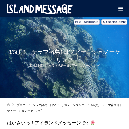
8/5(月) ケラマ諸島1日ツアー シュノーケ
リング
2019.08.05
ケラマ諸島一日ツアー
,
スノーケリング
ブログ
ケラマ諸島一日ツアー
,
スノーケリング
8/5(月) ケラマ諸島1日
ツアー シュノーケリング
はいさいっ！アイランドメッセージです