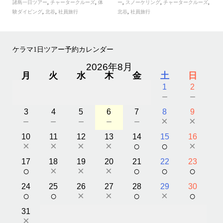
諸島一日ツアー
,
チャータークルーズ
,
体
ー
,
スノーケリング
,
チャータークルーズ
,
験ダイビング
,
北谷
,
社員旅行
北谷
,
社員旅行
ケラマ1日ツアー予約カレンダー
2026年8月
月
火
水
木
金
土
日
1
2
－
－
3
4
5
6
7
8
9
－
－
－
－
－
×
×
10
11
12
13
14
15
16
×
×
×
×
○
○
×
17
18
19
20
21
22
23
○
×
×
×
○
○
○
24
25
26
27
28
29
30
○
○
×
×
○
×
○
31
×