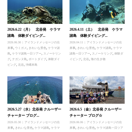
2026.6.22（月） 北谷発 ケラマ
2026.4.11（土） 北谷発 ケラマ
諸島 体験ダイビング...
諸島 体験ダイビング...
2026.06.30
アイランドメッセージの出
2026.04.11
アイランドメッセージの出
来事
,
ウミガメ
,
きれいな景色
,
ケラマ諸
来事
,
きれいな景色
,
ケラマ諸島
,
ケラマ
島
,
ケラマ諸島一日ツアー
,
スノーケリン
諸島一日ツアー
,
スノーケリング
,
体験ダ
グ
,
ナガンヌ島
,
ボートダイブ
,
体験ダイ
イビング
,
北谷
,
海の生き物
ビング
,
北谷
,
沖縄本島
2026.5.27（水）北谷発 クルーザー
2026.6.5（金）北谷発 クルーザー
チャーター ブログ...
チャーター ブログ☆
2026.05.30
アイランドメッセージの出
2026.06.06
アイランドメッセージの出
来事
,
きれいな景色
,
ケラマ諸島
,
ケラマ
来事
,
きれいな景色
,
ケラマ諸島一日ツア