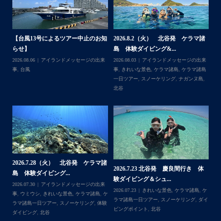
水温はまだまだ高く快適に潜れていますよ
先週はリピーター様とのんびり潜る機会が多く、写真もい
ろいろ撮れました。
体
【台風13号によるツアー中止のお知
2026.8.2（火） 北谷発 ケラマ諸
2
らせ】
島 体験ダイビング&...
ュ
白とピンクのハダカハオコゼが可愛かったです
,
ケ
2026.08.06
アイランドメッセージの出来
2026.08.03
アイランドメッセージの出来
202
ダイ
事
,
台風
事
,
きれいな景色
,
ケラマ諸島
,
ケラマ諸島
マ
コバンザメがたくさん遊んでくれたのもツボでした
一日ツアー
,
スノーケリング
,
ナガンヌ島
,
ン
私にくっついてはくれなかったですが…
北谷
グ
...
2026.7.28（火） 北谷発 ケラマ諸
2
2026.7.23 北谷発 慶良間行き 体
マ諸
島 体験ダイビング...
島
験ダイビング＆シュ...
2026.07.30
アイランドメッセージの出来
202
Follow on Instagram
2026.07.23
きれいな景色
,
ケラマ諸島
,
ケ
来
事
,
ウミウシ
,
きれいな景色
,
ケラマ諸島
,
ケ
事
ラマ諸島一日ツアー
,
スノーケリング
,
ダイ
,
ケ
ラマ諸島一日ツアー
,
スノーケリング
,
体験
ラ
ビングポイント
,
北谷
ダイビング
,
北谷
ト