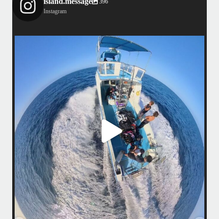
island.message
396
Instagram
island.message
お客様から動画いただきました！
嬉しいです
ありがとうございます
めちゃくちゃいい動画！
カウ
なかなかこういう感じの動画はなくて新鮮
＊＊＊
最近
アイランドメッセージは北谷町の浜川漁港を拠点に、中部発着の国立公
園指定の慶良間諸島(#ケラマ)の日帰り#ダイビング・#スノーケリング
ツアーを開催しているマリンショップです
女性インストラスターも常勤です
#I
初めての方もお気軽にお問い合わせください！
びっ
.
www.island-message.ne.jp
TEL:098-936-8292
...
11月 5