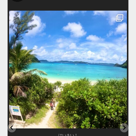
island.message
はいさい！
アイランドメッセージです
•
最近投稿できてませんでしたが今シーズンも渡嘉敷島上陸ツアーとケラ
マ体験ダイビング&シュノーケル班に分かれて毎日海へ行っております
い
•
海が穏やかな日がずーっと続いていてボートダイビングには最高のコン
ディションです！
昔よく潜りに来て下さっていたリピーターさんの子供が10才になったの
で一緒にダイビングデビュー…なんて嬉しいシチュエーションもあり、
毎日色々なお客様と楽しくご一緒させて頂いてます
•
立公
渡嘉敷島の方も夏には珍しい北風つづきのおかげでビーチが穏やか
グ
...
8月 14
はいさい！