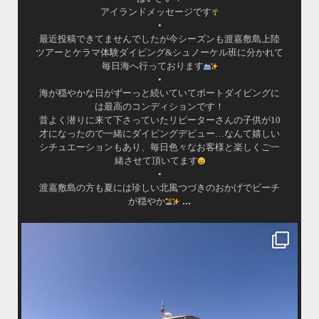
アイランドメッセージです
•
最近投稿できてませんでしたが今シーズンも渡嘉敷島上陸
ツアーとケラマ体験ダイビング&シュノーケル班に分かれて
毎日海へ行っております
•
海が穏やかな日がずーっと続いていてボートダイビングに
は最高のコンディションです！
昔よく潜りに来て下さっていたリピーターさんの子供が10
才になったので一緒にダイビングデビュー…なんて嬉しい
シチュエーションもあり、毎日色々なお客様と楽しくご一
緒させて頂いてます
•
渡嘉敷島の方も夏には珍しい北風つづきのおかげでビーチ
...
が穏やか
island.message
・
・
はいさい
アイランドメッセージです
・
最近は、連日クルーザーチャーターのご利用が続いていて梅雨明け後の
どな
パーフェクトな海でバナナボートに船上BBQ、シュノーケリングとお楽
しみ頂いております