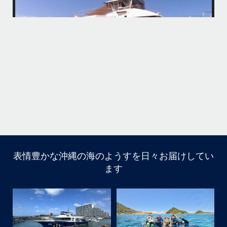
・
・
何ヶ月も前からやり取りさせて頂き温めていたご予約でしたので、お天
「
気とコンディションに恵まれて、皆さん大満足な一日を過ごして頂けて
本当によかったです
・
立公
・
ま
グ
また来年も社員旅行で沖縄へいらっしゃる際は是非ご利用ください
ね！！
ありがとうございました
ウ
・
・
...
6月 28
・
・
表情豊かな沖縄の海のようすを日々お届けしてい
はいさい
ます
アイランドメッセージです
・
最近は、連日クルーザーチャーターのご利用が続いていて
梅雨明け後のパーフェクトな海でバナナボートに船上
BBQ、シュノーケリングとお楽しみ頂いております
・
・