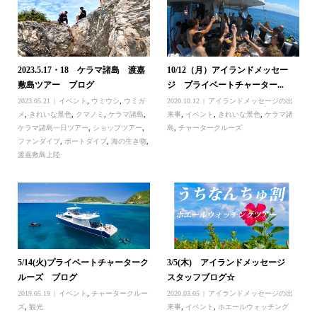
2023.5.17・18 ケラマ諸島 渡嘉
10/12（月）アイランドメッセー
敷島ツアー ブログ
ジ プライベートチャーター...
2023.05.21
イベント
,
ウミウシ
,
ウミガ
2020.10.12
アイランドメッセージの出
メ
,
きれいな景色
,
クマノミ
,
ケラマ諸島
,
来事
,
イベント
,
きれいな景色
,
ケラマ諸
ケラマ諸島一日ツアー
,
ショップツアー
,
島
,
チャータークルーズ
ファンダイブ
,
ボートダイブ
,
海の生き物
,
渡嘉敷島上陸
5/14(火)プライベートチャーターク
3/5(木) アイランドメッセージ
ルーズ ブログ
スタッフブログ☆
2019.05.19
イベント
,
チャータークルー
2020.03.05
アイランドメッセージの出
ズ
,
観光
来事
,
イベント
,
ホエールウォッチング