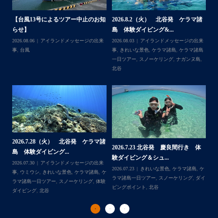
何ヶ月も前からやり取りさせて頂き温めていたご予約でし
たので、お天気とコンディションに恵まれて、皆さん大満
諸
2026.7.18 北谷発 慶良間行き シ
2026.7.6（月） 北谷発 ケラマ諸
2
足な一日を過ごして頂けて本当によかったです
ュノーケル＆ダイビ...
島 ３ダイブ体験ダイ...
島
・
来
2026.07.19
ウミガメ
,
きれいな景色
,
ケラ
2026.07.08
アイランドメッセージの出来
202
・
島
マ諸島
,
ケラマ諸島一日ツアー
,
スノーケリ
事
,
きれいな景色
,
ケラマ諸島
,
ケラマ諸島
事
また来年も社員旅行で沖縄へいらっしゃる際は是非ご利用
島
,
ング
,
ダイビングポイント
,
体験ダイビン
一日ツアー
,
スノーケリング
,
ボートダイ
ラ
くださいね！！
グ
,
北谷
,
海の生き物
ブ
,
北谷
,
沖縄本島
ン
ありがとうございました
谷
・
・
...
2026.7.1（水） 北谷発 ケラマ諸
2026.6.29（月）那覇発 クルーザー
体
2
島 体験ダイビング&...
チャーター ブログ...
チ
2026.07.06
アイランドメッセージの出来
2026.07.03
BBQ
,
アイランドメッセージ
Follow on Instagram
,
ケ
事
,
ウミガメ
,
きれいな景色
,
ケラマ諸島
,
ケ
の出来事
,
きれいな景色
,
ケラマ諸島一日ツ
202
ダイ
ラマ諸島一日ツアー
,
スノーケリング
,
ボー
アー
,
スノーケリング
,
チャータークルー
の
トダイブ
,
体験ダイビング
,
北谷
,
沖縄本島
ズ
,
沖縄本島
,
社員旅行
,
那覇発
ズ