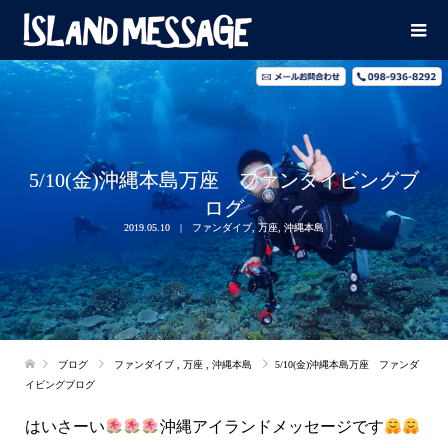
5/10(金)沖縄本島万座 ファンダイビングブ
ログ
2019.05.10
ファンダイブ
,
万座
,
沖縄本島
ブログ
ファンダイブ
,
万座
,
沖縄本島
5/10(金)沖縄本島万座 ファンダ
イビングブログ
はいさーい
沖縄アイランドメッセージです