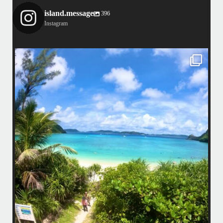
island.message
396
Instagram
island.message
はいさい！
アイランドメッセージです
•
最近投稿できてませんでしたが今シーズンも渡嘉敷島上陸ツアーとケラ
マ体験ダイビング&シュノーケル班に分かれて毎日海へ行っております
い
•
海が穏やかな日がずーっと続いていてボートダイビングには最高のコン
ディションです！
昔よく潜りに来て下さっていたリピーターさんの子供が10才になったの
で一緒にダイビングデビュー…なんて嬉しいシチュエーションもあり、
毎日色々なお客様と楽しくご一緒させて頂いてます
•
立公
渡嘉敷島の方も夏には珍しい北風つづきのおかげでビーチが穏やか
グ
...
8月 14