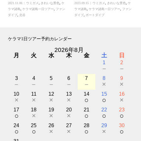
2021.11.06
ウミガメ
,
きれいな景色
,
ケ
2023.09.15
ウミガメ
,
きれいな景色
,
ケ
ラマ諸島
,
ケラマ諸島一日ツアー
,
ファン
ラマ諸島
,
ケラマ諸島一日ツアー
,
ファン
ダイブ
,
北谷
ダイブ
,
ボートダイブ
ケラマ1日ツアー予約カレンダー
2026年8月
月
火
水
木
金
土
日
1
2
－
－
3
4
5
6
7
8
9
－
－
－
－
－
×
×
10
11
12
13
14
15
16
×
×
×
×
○
○
×
17
18
19
20
21
22
23
○
×
×
×
○
○
○
24
25
26
27
28
29
30
○
○
×
×
○
×
○