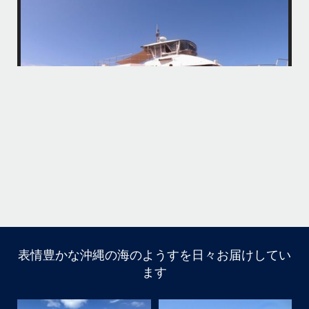
アイランドメッセージです
・
最近は、連日クルーザーチャーターのご利用が続いていて梅雨明け後の
どな
パーフェクトな海でバナナボートに船上BBQ、シュノーケリングとお楽
しみ頂いております
・
・
何ヶ月も前からやり取りさせて頂き温めていたご予約でしたので、お天
「
気とコンディションに恵まれて、皆さん大満足な一日を過ごして頂けて
本当によかったです
・
立公
・
ま
グ
また来年も社員旅行で沖縄へいらっしゃる際は是非ご利用ください
ね！！
ありがとうございました
ウ
・
・
...
6月 28
・
・
表情豊かな沖縄の海のようすを日々お届けしてい
はいさい
ます
アイランドメッセージです
・
最近は、連日クルーザーチャーターのご利用が続いていて