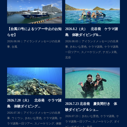
梅雨明け後のパーフェクトな海でバナナボートに船上
BBQ、シュノーケリングとお楽しみ頂いております
・
・
何ヶ月も前からやり取りさせて頂き温めていたご予約でし
たので、お天気とコンディションに恵まれて、皆さん大満
体
【台風13号によるツアー中止のお知
2026.8.2（火） 北谷発 ケラマ諸
2
足な一日を過ごして頂けて本当によかったです
らせ】
島 体験ダイビング&...
ュ
・
,
ケ
2026.08.06
アイランドメッセージの出来
2026.08.03
アイランドメッセージの出来
202
・
ダイ
事
,
台風
事
,
きれいな景色
,
ケラマ諸島
,
ケラマ諸島
マ
また来年も社員旅行で沖縄へいらっしゃる際は是非ご利用
一日ツアー
,
スノーケリング
,
ナガンヌ島
,
ン
くださいね！！
北谷
グ
ありがとうございました
・
・
...
2026.7.28（火） 北谷発 ケラマ諸
2
2026.7.23 北谷発 慶良間行き 体
マ諸
島 体験ダイビング...
島
験ダイビング＆シュ...
2026.07.30
アイランドメッセージの出来
202
Follow on Instagram
2026.07.23
きれいな景色
,
ケラマ諸島
,
ケ
来
事
,
ウミウシ
,
きれいな景色
,
ケラマ諸島
,
ケ
事
ラマ諸島一日ツアー
,
スノーケリング
,
ダイ
,
ケ
ラマ諸島一日ツアー
,
スノーケリング
,
体験
ラ
ビングポイント
,
北谷