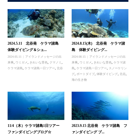
2024.5.11 北谷発 ケラマ諸島
2024.8.15(木) 北谷発 ケラマ諸
体験ダイビング＆シュ...
島 体験ダイビング...
2024.05.11
アイランドメッセージの出
2024.08.15
アイランドメッセージの出
来事
,
ウミガメ
,
きれいな景色
,
クマノミ
,
来事
,
ウミガメ
,
きれいな景色
,
ケラマ諸
ケラマ諸島
,
ケラマ諸島一日ツアー
,
北谷
島
,
ケラマ諸島一日ツアー
,
スノーケリン
グ
,
ボートダイブ
,
体験ダイビング
,
北谷
,
海の生き物
11/4（木）ケラマ諸島1日ツアー
2023.9.15 北谷発 ケラマ諸島 フ
ファンダイビングブログ☆
ァンダイビング ブ...