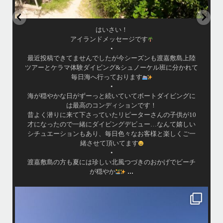
はいさい！
アイランドメッセージです
•
最近投稿できてませんでしたが今シーズンも渡嘉敷島上陸
ツアーとケラマ体験ダイビング&シュノーケル班に分かれて
毎日海へ行っております
•
海が穏やかな日がずーっと続いていてボートダイビングに
は最高のコンディションです！
昔よく潜りに来て下さっていたリピーターさんの子供が10
才になったので一緒にダイビングデビュー…なんて嬉しい
シチュエーションもあり、毎日色々なお客様と楽しくご一
緒させて頂いてます
•
渡嘉敷島の方も夏には珍しい北風つづきのおかげでビーチ
...
が穏やか
island.message
・
・
はいさい