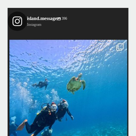
island.message
396
Instagram
island.message
渋谷さん(船長)20年来のリピーター様&
そのお仲間の皆様とケラマへ行って来ました！
・
最
天気最高ー！
マ
ウミガメ日和で初ダイビングの方もばっちり見れました
きま
・
海
あっという間の一日でした！
また一緒に潜りましょう
昔
ありがとうございました
で
＊＊＊
アイランドメッセージは北谷町の浜川漁港を拠点に、中部発着の国立公
渡
園指定の慶良間諸島(#ケラマ)の日帰り#ダイビング・#スノーケリング
ツアーを開催しているマリンショップです
女性インストラスターも常勤です
...
10月 17