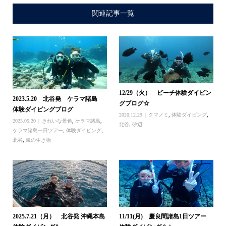
関連記事一覧
12/29（火） ビーチ体験ダイビン
2023.5.20 北谷発 ケラマ諸島
グブログ☆
体験ダイビングブログ
2020.12.29
クマノミ
,
体験ダイビング
,
2023.05.20
きれいな景色
,
ケラマ諸島
,
北谷
,
砂辺
ケラマ諸島一日ツアー
,
体験ダイビング
,
北谷
,
海の生き物
2025.7.21（月） 北谷発 沖縄本島
11/11(月) 慶良間諸島1日ツアー