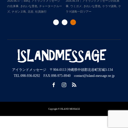
日ツ
2026.06.17
BBQ
,
アイランドメッセージ
2026.06.14
アイランドメッセージの出来
事
ー
の出来事
,
きれいな景色
,
チャータークルー
事
,
ウミガメ
,
きれいな景色
,
ケラマ諸島
,
ケ
ラ
ズ
,
ナガンヌ島
,
北谷
,
社員旅行
ラマ諸島一日ツアー
ダ
アイランドメッセージ 〒904-0113 沖縄県中頭郡北谷町宮城3-134
TEL:098-936-8292 FAX:098-975-8940 contact@island-message.ne.jp
Copyright © ISLAND MESSAGE