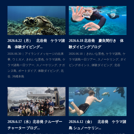
・
BBQにジェットスキー、バナナボート、SUP、パラセーリ
ングなどなど…勇海号を拠点に色々お楽しみ頂きました
よ〜
・
海も荒れずにいい天気の中開催できたので何よりです
また来年もリピートして頂けたら嬉しいです
・
諸
2026.6.22（月） 北谷発 ケラマ諸
2026.6.18 北谷発 慶良間行き 体
【
島 体験ダイビング...
験ダイビングブログ
ら
＊＊＊
来
2026.06.30
アイランドメッセージの出来
2026.06.18
きれいな景色
,
ケラマ諸島
,
ケ
202
アイランドメッセージは北谷町の浜川漁港を拠点に、中部
島
事
,
ウミガメ
,
きれいな景色
,
ケラマ諸島
,
ケ
ラマ諸島一日ツアー
,
スノーケリング
,
ダイ
事
発着の国立公園指定の慶良間諸島(#ケラマ)の日帰り#ダイビ
イ
ラマ諸島一日ツアー
,
スノーケリング
,
ナガ
ビングポイント
,
体験ダイビング
,
北谷
ング・#スノーケリング ツアーを開催しているマリンショッ
ンヌ島
,
ボートダイブ
,
体験ダイビング
,
北
...
゙
プです
谷
,
沖縄本島
ッ
ー
2
2026.6.17（水）北谷発 クルーザー
2026.6.12（金） 北谷発 ケラマ諸
島
チャーター ブログ...
島 シュノーケリン...
ジ
202
Follow on Instagram