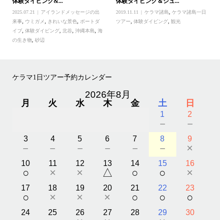
体験ダイビング&...
体験ダイビング＆シュ...
2025.07.21
アイランドメッセージの出
2019.11.11
ケラマ諸島
,
ケラマ諸島一日
来事
,
ウミガメ
,
きれいな景色
,
ボートダ
ツアー
,
体験ダイビング
,
観光
イブ
,
体験ダイビング
,
北谷
,
沖縄本島
,
海
の生き物
,
砂辺
ケラマ1日ツアー予約カレンダー
2026年8月
月
火
水
木
金
土
日
1
2
－
－
3
4
5
6
7
8
9
－
－
－
－
－
－
×
10
11
12
13
14
15
16
○
×
×
△
○
○
×
17
18
19
20
21
22
23
○
×
×
×
○
○
○
24
25
26
27
28
29
30