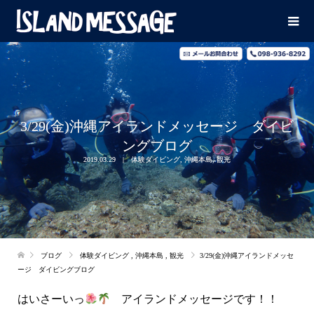
3/29(金)沖縄アイランドメッセージ ダイビ
ングブログ
2019.03.29
体験ダイビング
,
沖縄本島
,
観光
ブログ
体験ダイビング
,
沖縄本島
,
観光
3/29(金)沖縄アイランドメッセ
ージ ダイビングブログ
はいさーいっ
アイランドメッセージです！！