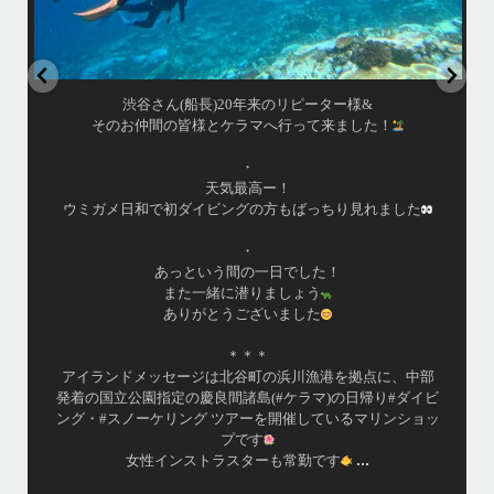
渋谷さん(船長)20年来のリピーター様&
そのお仲間の皆様とケラマへ行って来ました！
・
天気最高ー！
ウミガメ日和で初ダイビングの方もばっちり見れました
・
あっという間の一日でした！
また一緒に潜りましょう
ありがとうございました
＊＊＊
アイランドメッセージは北谷町の浜川漁港を拠点に、中部
発着の国立公園指定の慶良間諸島(#ケラマ)の日帰り#ダイビ
ング・#スノーケリング ツアーを開催しているマリンショッ
プです
...
女性インストラスターも常勤です