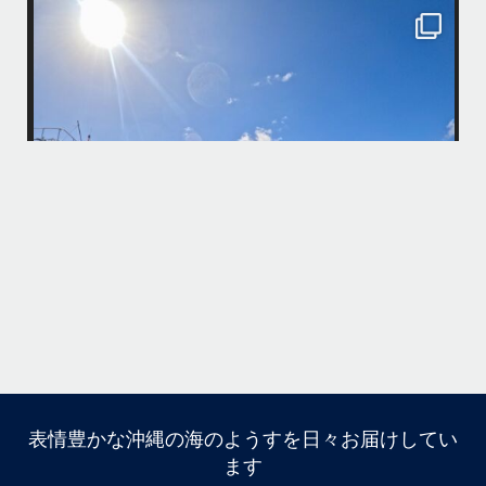
island.message
10月前半クルーザーチャーター
たくさんのご利用本当にありがとうございました
・
最
BBQにジェットスキー、バナナボート、SUP、パラセーリングなどな
パ
ど…勇海号を拠点に色々お楽しみ頂きましたよ〜
・
海も荒れずにいい天気の中開催できたので何よりです
また来年もリピートして頂けたら嬉しいです
何
・
気
＊＊＊
アイランドメッセージは北谷町の浜川漁港を拠点に、中部発着の国立公
園指定の慶良間諸島(#ケラマ)の日帰り#ダイビング・#スノーケリング
ツアーを開催しているマリンショップです
...
10月 14
立公
グ
表情豊かな沖縄の海のようすを日々お届けしてい
10月前半クルーザーチャーター
ます
たくさんのご利用本当にありがとうございました