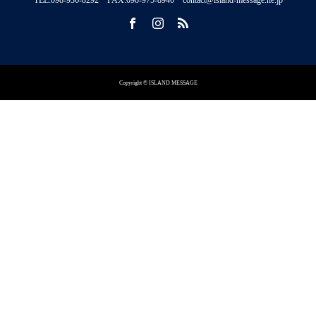
TEL:098-936-8292 FAX:098-975-8940 contact@island-message.ne.jp
Copyright © ISLAND MESSAGE