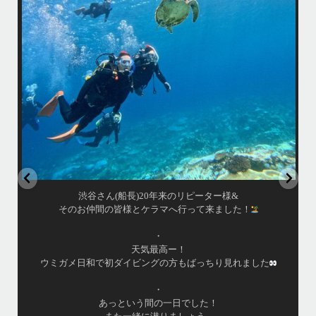
あっという間の一日でした！
また一緒に潜りましょう
昔
ありがとうございました
で
＊＊＊
アイランドメッセージは北谷町の浜川漁港を拠点に、中部発着の国立公
渡
園指定の慶良間諸島(#ケラマ)の日帰り#ダイビング・#スノーケリング
ツアーを開催しているマリンショップです
女性インストラスターも常勤です
...
10月 17
渋谷さん(船長)20年来のリピーター様&
そのお仲間の皆様とケラマへ行って来ました！
・
天気最高ー！
ウミガメ日和で初ダイビングの方もばっちり見れました
・
あっという間の一日でした！