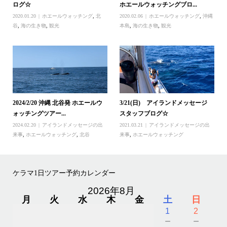
ログ☆
ホエールウォッチングブロ...
2020.01.20
ホエールウォッチング
,
北
2020.02.06
ホエールウォッチング
,
沖縄
谷
,
海の生き物
,
観光
本島
,
海の生き物
,
観光
2024/2/20 沖縄 北谷発 ホエールウ
3/21(日) アイランドメッセージ
ォッチングツアー...
スタッフブログ☆
2024.02.20
アイランドメッセージの出
2021.03.21
アイランドメッセージの出
来事
,
ホエールウォッチング
,
北谷
来事
,
ホエールウォッチング
ケラマ1日ツアー予約カレンダー
2026年8月
月
火
水
木
金
土
日
1
2
－
－