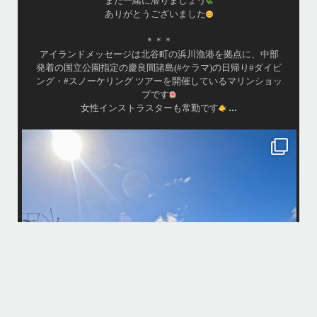
また一緒に潜りましょう
ありがとうございました
＊＊＊
アイランドメッセージは北谷町の浜川漁港を拠点に、中部
発着の国立公園指定の慶良間諸島(#ケラマ)の日帰り#ダイビ
ング・#スノーケリング ツアーを開催しているマリンショッ
プです
...
女性インストラスターも常勤です
island.message
10月前半クルーザーチャーター
たくさんのご利用本当にありがとうございました
・
最
BBQにジェットスキー、バナナボート、SUP、パラセーリングなどな
パ
ど…勇海号を拠点に色々お楽しみ頂きましたよ〜
・
海も荒れずにいい天気の中開催できたので何よりです
また来年もリピートして頂けたら嬉しいです
何
・
気
＊＊＊
アイランドメッセージは北谷町の浜川漁港を拠点に、中部発着の国立公
園指定の慶良間諸島(#ケラマ)の日帰り#ダイビング・#スノーケリング
ツアーを開催しているマリンショップです
...
10月 14
立公
グ