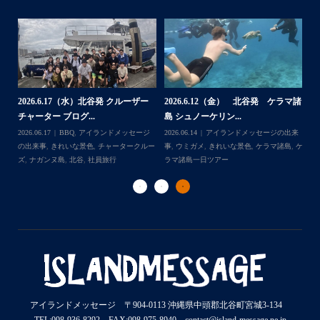
ッ
2026.7.28（火） 北谷発 ケラマ諸
2
2026.7.23 北谷発 慶良間行き 体
マ諸
島 体験ダイビング...
島
験ダイビング＆シュ...
2026.07.30
アイランドメッセージの出来
202
Follow on Instagram
2026.07.23
きれいな景色
,
ケラマ諸島
,
ケ
来
事
,
ウミウシ
,
きれいな景色
,
ケラマ諸島
,
ケ
事
ラマ諸島一日ツアー
,
スノーケリング
,
ダイ
,
ケ
ラマ諸島一日ツアー
,
スノーケリング
,
体験
ラ
ビングポイント
,
北谷
ダイビング
,
北谷
ト
アイランドメッセージ 〒904-0113 沖縄県中頭郡北谷町宮城3-134