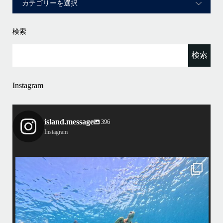
検索
Instagram
island.message
396
Instagram
island.message
渋谷さん(船長)20年来のリピーター様&
そのお仲間の皆様とケラマへ行って来ました！
・
最
天気最高ー！
マ
ウミガメ日和で初ダイビングの方もばっちり見れました
きま
・
海