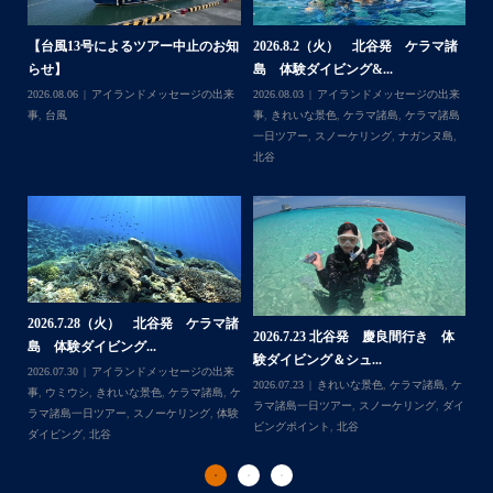
高校生でダイビングできるのは羨ましい！！！
なかなかできない経験
今回は海の世界にほんの少し足を入れただけなのでもっと
体
【台風13号によるツアー中止のお知
2026.8.2（火） 北谷発 ケラマ諸
2
もっと知りたくなったら是非ライセンス取得して遊びに来
らせ】
島 体験ダイビング&...
ュ
...
てね
,
ケ
2026.08.06
アイランドメッセージの出来
2026.08.03
アイランドメッセージの出来
202
ダイ
事
,
台風
事
,
きれいな景色
,
ケラマ諸島
,
ケラマ諸島
マ
一日ツアー
,
スノーケリング
,
ナガンヌ島
,
ン
北谷
グ
2026.7.28（火） 北谷発 ケラマ諸
2
2026.7.23 北谷発 慶良間行き 体
マ諸
島 体験ダイビング...
島
験ダイビング＆シュ...
2026.07.30
アイランドメッセージの出来
202
Follow on Instagram
2026.07.23
きれいな景色
,
ケラマ諸島
,
ケ
来
事
,
ウミウシ
,
きれいな景色
,
ケラマ諸島
,
ケ
事
ラマ諸島一日ツアー
,
スノーケリング
,
ダイ
,
ケ
ラマ諸島一日ツアー
,
スノーケリング
,
体験
ラ
ビングポイント
,
北谷
ダイビング
,
北谷
ト