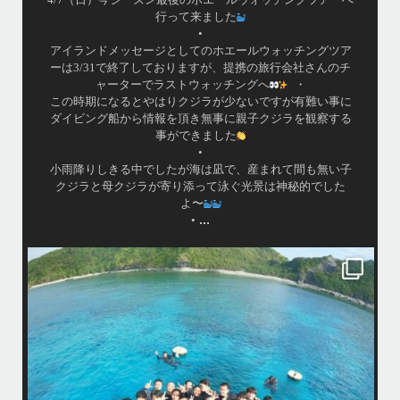
行って来ました
•
アイランドメッセージとしてのホエールウォッチングツア
ーは3/31で終了しておりますが、提携の旅行会社さんのチ
ャーターでラストウォッチングへ
・
この時期になるとやはりクジラが少ないですが有難い事に
ダイビング船から情報を頂き無事に親子クジラを観察する
事ができました
•
小雨降りしきる中でしたが海は凪で、産まれて間も無い子
クジラと母クジラが寄り添って泳ぐ光景は神秘的でした
よ〜
...
•
island.message
はいさ〜い！
今年も青森高校の修学旅行～体験ダイビング～
1日目は呼吸の練習！！！
2日目は実際に泳いで遊んでみよう！
水中で呼吸ができる不思議な遊びはどうだっかな？！？！
タイミングがよかったチームはカメも見れてチョーラッキー
スポーツ科なので運動神経抜群
海況は荒れてましたが、2日間とも船出せたのは運がいいね！！
高校生でダイビングできるのは羨ましい！！！
なかなかできない経験