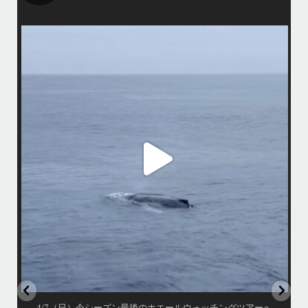
island.message
4/7（日）今シーズン最後のホエールウォッチングツアーへ行って来まし
マで
た
•
アイランドメッセージとしてのホエールウォッチングツアーは3/31で終
了しておりますが、提携の旅行会社さんのチャーターでラストウォッチ
先
ごし
ングへ
・
この時期になるとやはりクジラが少ないですが有難い事にダイビング船
から情報を頂き無事に親子クジラを観察する事ができました
ア
•
小雨降りしきる中でしたが海は凪で、産まれて間も無い子クジラと母ク
ジラが寄り添って泳ぐ光景は神秘的でしたよ〜
•
...
ウ
4月 7
4/7（日）今シーズン最後のホエールウォッチングツアーへ