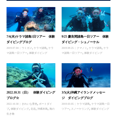
7/4(木)ケラマ諸島1日ツアー 体験
9/25 慶良間諸島一日ツアー 体験
ダイビングブログ
ダイビング・シュノーケル
2019.07.04
ウミガメ
,
ケラマ諸島
,
ケラ
2019.09.25
クマノミ
,
ケラマ諸島
,
ケラ
マ諸島一日ツアー
,
体験ダイビング
マ諸島一日ツアー
,
体験ダイビング
2022.10.31（日） 体験ダイビング
3/5(火)沖縄アイランドメッセー
ブログ☆
ジ ダイビングブログ
2022.10.30
きれいな景色
,
ボートダイ
2019.03.05
ケラマ諸島
,
ケラマ諸島一日
ブ
,
体験ダイビング
,
北谷
,
沖縄本島
,
海の
ツアー
,
スノーケリング
,
体験ダイビング
生き物