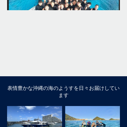
今回は海の世界にほんの少し足を入れただけなのでもっともっと知りた
今
くなったら是非ライセンス取得して遊びに来てね
...
12月 1
そう
多い
まし
きで
はいさ〜い！
今年も青森高校の修学旅行～体験ダイビング～
1日目は呼吸の練習！！！
2日目は実際に泳いで遊んでみよう！
表情豊かな沖縄の海のようすを日々お届けしてい
ます
水中で呼吸ができる不思議な遊びはどうだっかな？！？！
タイミングがよかったチームはカメも見れてチョーラッキ
ー
スポーツ科なので運動神経抜群
海況は荒れてましたが、2日間とも船出せたのは運がいい
ね！！