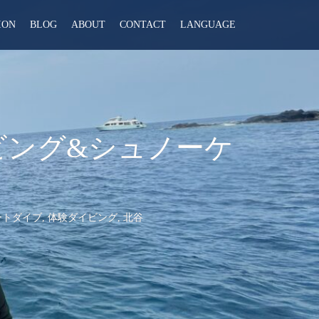
ION
BLOG
ABOUT
CONTACT
LANGUAGE
イビング&シュノーケ
ートダイブ
,
体験ダイビング
,
北谷