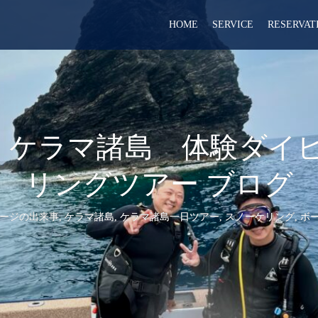
HOME
SERVICE
RESERVAT
北谷発 ケラマ諸島 体験ダ
リングツアー ブログ
ージの出来事
,
ケラマ諸島
,
ケラマ諸島一日ツアー
,
スノーケリング
,
ボ