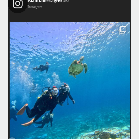
island.message
396
Instagram
island.message
はいさい！
アイランドメッセージです
•
最近投稿できてませんでしたが今シーズンも渡嘉敷島上陸ツアーとケラ
マ体験ダイビング&シュノーケル班に分かれて毎日海へ行っております
い
•
海が穏やかな日がずーっと続いていてボートダイビングには最高のコン
ディションです！
昔よく潜りに来て下さっていたリピーターさんの子供が10才になったの
で一緒にダイビングデビュー…なんて嬉しいシチュエーションもあり、
毎日色々なお客様と楽しくご一緒させて頂いてます
•
立公
渡嘉敷島の方も夏には珍しい北風つづきのおかげでビーチが穏やか
グ
...
8月 14