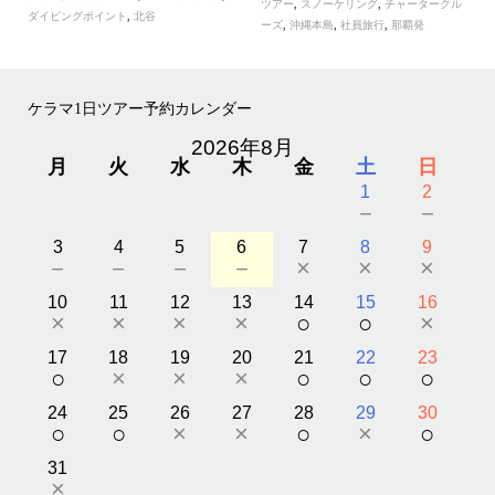
ツアー
,
スノーケリング
,
チャータークル
ダイビングポイント
,
北谷
ーズ
,
沖縄本島
,
社員旅行
,
那覇発
ケラマ1日ツアー予約カレンダー
2026年8月
月
火
水
木
金
土
日
1
2
－
－
3
4
5
6
7
8
9
－
－
－
－
×
×
×
10
11
12
13
14
15
16
×
×
×
×
○
○
×
17
18
19
20
21
22
23
○
×
×
×
○
○
○
24
25
26
27
28
29
30
○
○
×
×
○
×
○
31
×