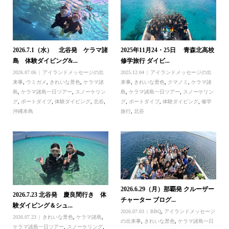
2026.7.1（水） 北谷発 ケラマ諸
2025年11月24・25日 青森北高校
島 体験ダイビング&...
修学旅行 ダイビ...
2026.07.06
アイランドメッセージの出
2025.12.04
アイランドメッセージの出
来事
,
ウミガメ
,
きれいな景色
,
ケラマ諸
来事
,
きれいな景色
,
クマノミ
,
ケラマ諸
島
,
ケラマ諸島一日ツアー
,
スノーケリン
島
,
ケラマ諸島一日ツアー
,
スノーケリン
グ
,
ボートダイブ
,
体験ダイビング
,
北谷
,
グ
,
ボートダイブ
,
体験ダイビング
,
修学
沖縄本島
旅行
,
北谷
2026.6.29（月）那覇発 クルーザー
2026.7.23 北谷発 慶良間行き 体
チャーター ブログ...
験ダイビング＆シュ...
2026.07.03
BBQ
,
アイランドメッセージ
2026.07.23
きれいな景色
,
ケラマ諸島
,
の出来事
,
きれいな景色
,
ケラマ諸島一日
ケラマ諸島一日ツアー
,
スノーケリング
,