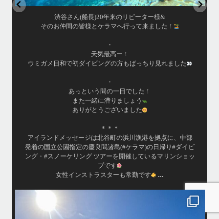
はいさい！
アイランドメッセージです
•
最近投稿できてませんでしたが今シーズンも渡嘉敷島上陸
ツアーとケラマ体験ダイビング&シュノーケル班に分かれて
毎日海へ行っております
•
海が穏やかな日がずーっと続いていてボートダイビングに
は最高のコンディションです！
昔よく潜りに来て下さっていたリピーターさんの子供が10
才になったので一緒にダイビングデビュー…なんて嬉しい
シチュエーションもあり、毎日色々なお客様と楽しくご一
緒させて頂いてます
•
渡嘉敷島の方も夏には珍しい北風つづきのおかげでビーチ
...
が穏やか
island.message
・
・
はいさい
アイランドメッセージです
・